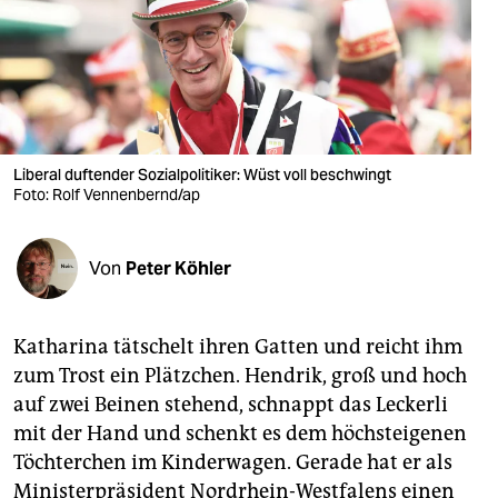
berlin
nord
wahrheit
verlag
Liberal duftender Sozialpolitiker: Wüst voll beschwingt
verlag
Foto: Rolf Vennenbernd/ap
veranstaltungen
Von
Peter Köhler
shop
fragen & hilfe
Katharina tätschelt ihren Gatten und reicht ihm
unterstützen
zum Trost ein Plätzchen. Hendrik, groß und hoch
auf zwei Beinen stehend, schnappt das Leckerli
abo
mit der Hand und schenkt es dem höchsteigenen
genossenschaft
Töchterchen im Kinderwagen. Gerade hat er als
Ministerpräsident Nordrhein-Westfalens einen