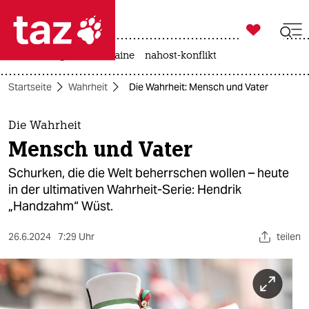

taz zahl ich
hitze
krieg in der ukraine
nahost-konflikt

taz zahl ich
Startseite
Wahrheit
Die Wahrheit: Mensch und Vater
taz zahl ich
themen
Die Wahrheit
Mensch und Vater
politik
Schurken, die die Welt beherrschen wollen – heute
öko
in der ultimativen Wahrheit-Serie: Hendrik
„Handzahm“ Wüst.
gesellschaft
26.6.2024
7:29 Uhr
teilen
kultur
sport