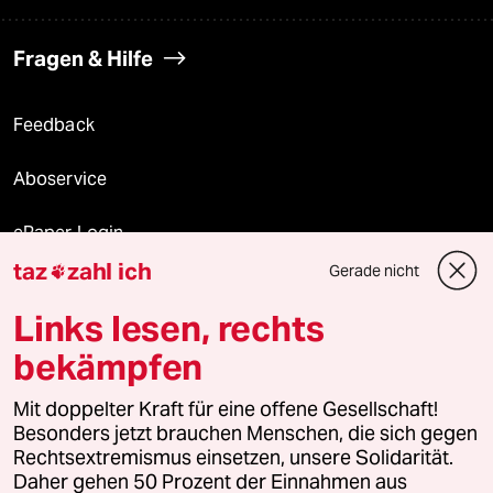
Fragen & Hilfe
Feedback
Aboservice
ePaper Login
taz
zahl ich
Gerade nicht

Downloads für Abonnierende
Links lesen, rechts
bekämpfen
© 2026 taz Verlags und Vertriebs GmbH
Alle Rechte vorbehalten. Bei rechtlichen Fragen oder für Genehmigungen
Mit doppelter Kraft für eine offene Gesellschaft!
wenden Sie sich bitte an
lizenzen@taz.de
Besonders jetzt brauchen Menschen, die sich gegen
Rechtsextremismus einsetzen, unsere Solidarität.
Daher gehen 50 Prozent der Einnahmen aus
Feedback
Redaktionsstatut
Kommune-Richtlinien
KI-