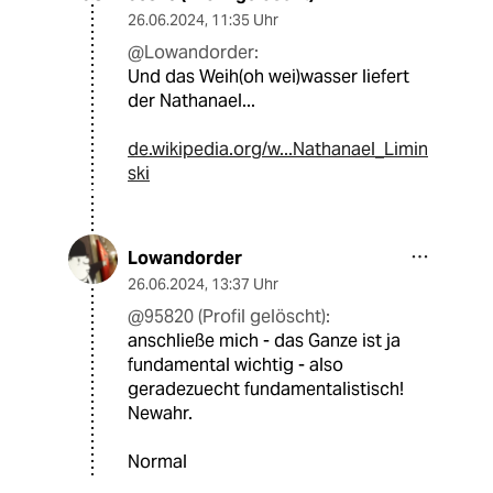
26.06.2024
,
11:35 Uhr
@Lowandorder:
Und das Weih(oh wei)wasser liefert
der Nathanael...
de.wikipedia.org/w...Nathanael_Limin
ski
Lowandorder
26.06.2024
,
13:37 Uhr
@95820 (Profil gelöscht):
anschließe mich - das Ganze ist ja
fundamental wichtig - also
geradezuecht fundamentalistisch!
Newahr.
Normal