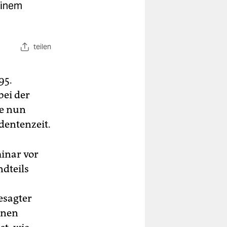
einem
teilen
95.
bei der
ie nun
dentenzeit.
inar vor
ndteils
esagter
inen