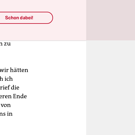
heftig
 konnte
Schon dabei!
heiden, wie
 könnte
n zu
 wir hätten
h ich
ief die
eren Ende
 von
ns in