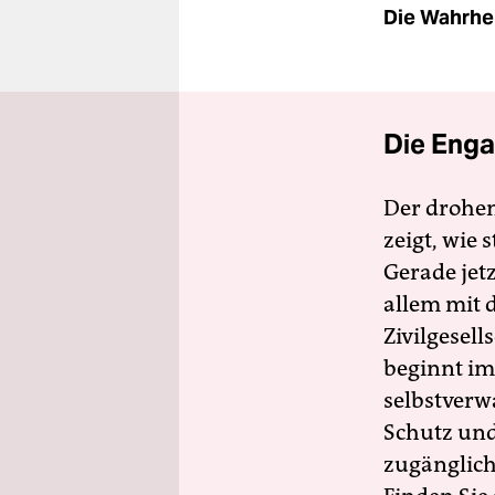
Die Wahrhei
Die Enga
Der drohe
zeigt, wie
Gerade jet
allem mit d
Zivilgesell
beginnt im
selbstverw
Schutz und 
zugänglich