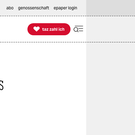
abo
genossenschaft
epaper login

taz zahl ich
taz zahl ich
s