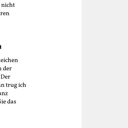
 nicht
rren
n
zeichen
h der
 Der
n trug ich
anz
ie das