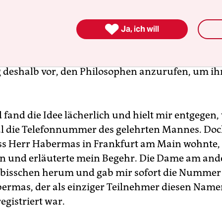
 von Habermas, die des Freundes Seminar in zwei 

r diskutierende Deutungsgruppen spalteten. Ich
Ja, ich will
r Kraft an dem Abend jedenfalls auch nicht entsc
mas die umstrittenen Sätze jetzt gemeint haben
 deshalb vor, den Philosophen anzurufen, um ih
 fand die Idee lächerlich und hielt mir entgegen,
al die Telefonnummer des gelehrten Mannes. Doc
ss Herr Habermas in Frankfurt am Main wohnte, r
n und erläuterte mein Begehr. Die Dame am and
n bisschen herum und gab mir sofort die Nummer
ermas, der als einziger Teilnehmer diesen Name
egistriert war.