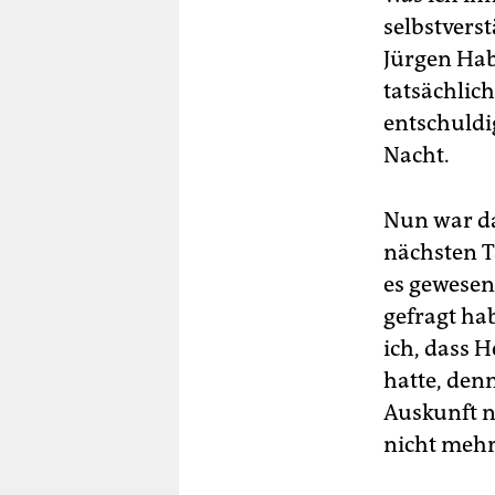
selbstvers
Jürgen Hab
tatsächlich
entschuldi
Nacht.
Nun war da
nächsten T
es gewesen
gefragt ha
ich, dass 
hatte, denn
Auskunft 
nicht mehr