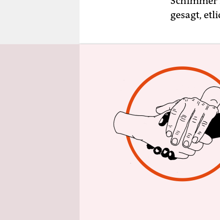
Schimmer m
epaper login
gesagt, etl
Aber so we