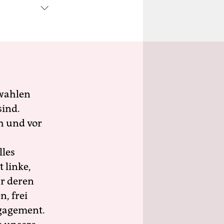
wahlen
sind.
h und vor
lles
 linke,
ür deren
n, frei
ngagement.