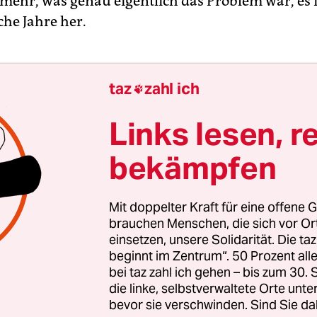
ehr, was genau eigentlich das Problem war, es i
iche Jahre her.
taz
zahl ich

Links lesen, r
bekämpfen
Mit doppelter Kraft für eine offene G
brauchen Menschen, die sich vor O
einsetzen, unsere Solidarität. Die ta
beginnt im Zentrum“. 50 Prozent a
bei taz zahl ich gehen – bis zum 30
die linke, selbstverwaltete Orte unte
bevor sie verschwinden. Sind Sie da
it ich mich noch erinnern kann, ging es um ande