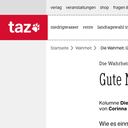
hautnavigation anspringen
hauptinhalt anspringen
footer anspringen
verlag
veranstaltungen
shop
fragen &
niedrigwasser
rente
landtagswahl i

taz zahl ich
taz zahl ich
Startseite
Wahrheit
Die Wahrheit: 
themen
politik
Die Wahrhei
Gute 
öko
gesellschaft
kultur
Kolumne
Die
von
Corinna
sport
Wie es ein