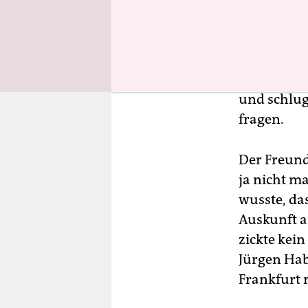
zwei Sätze
miteinande
aus eigene
Herr Haber
und schlug
fragen.
Der Freund
ja nicht m
wusste, da
Auskunft a
zickte kei
Jürgen Hab
Frankfurt r