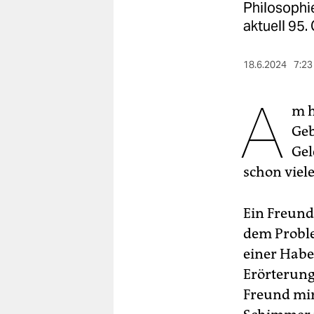
berlin
Philosophi
aktuell 95.
nord
wahrheit
18.6.2024
7:23
verlag
A
m h
verlag
Geb
Gel
veranstaltungen
schon viele
shop
fragen & hilfe
Ein Freund
unterstützen
dem Proble
einer Habe
abo
Erörterunge
genossenschaft
Freund mir