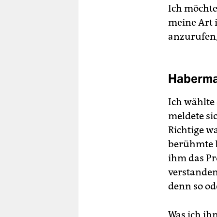
Ich möchte 
meine Art 
anzurufen,
Habermas
Ich wählte
meldete si
Richtige wa
berühmte P
ihm das Pr
verstanden
denn so od
Was ich ih