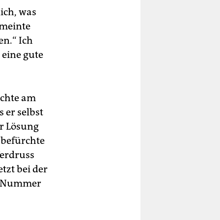
ich, was
 meinte
en.“ Ich
 eine gute
ichte am
 er selbst
er Lösung
 befürchte
Verdruss
tzt bei der
en Nummer