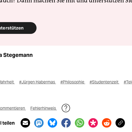
 auch? Dann machen Sie mit und unterstützen Si
nterstützen
a Stegemann
ahrheit
#Jürgen Habermas
#Philosophie
#Studentenzeit
#Tel
ommentieren
Fehlerhinweis
 teilen