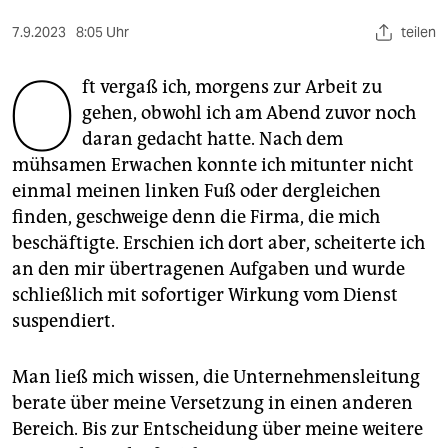
berlin
7.9.2023
8:05 Uhr
teilen
nord
O
ft vergaß ich, morgens zur Arbeit zu
wahrheit
gehen, obwohl ich am Abend zuvor noch
verlag
daran gedacht hatte. Nach dem
mühsamen Erwachen konnte ich mitunter nicht
verlag
einmal meinen linken Fuß oder dergleichen
veranstaltungen
finden, geschweige denn die Firma, die mich
beschäftigte. Erschien ich dort aber, scheiterte ich
shop
an den mir übertragenen Aufgaben und wurde
fragen & hilfe
schließlich mit sofortiger Wirkung vom Dienst
suspendiert.
unterstützen
abo
Man ließ mich wissen, die Unternehmensleitung
berate über meine Versetzung in einen anderen
genossenschaft
Bereich. Bis zur Entscheidung über meine weitere