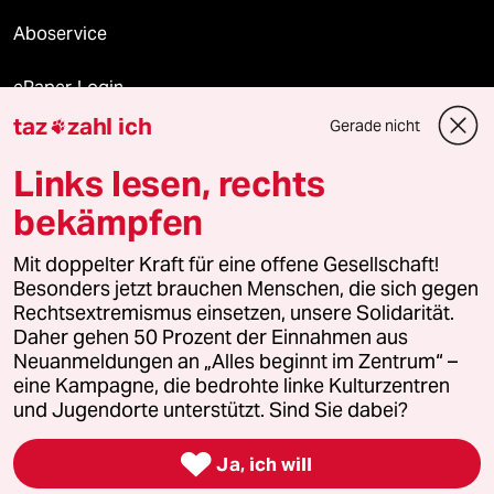
Aboservice
ePaper Login
taz
zahl ich
Gerade nicht

Downloads für Abonnierende
Links lesen, rechts
bekämpfen
© 2026 taz Verlags und Vertriebs GmbH
Mit doppelter Kraft für eine offene Gesellschaft!
Alle Rechte vorbehalten. Bei rechtlichen Fragen oder für Genehmigungen
wenden Sie sich bitte an
lizenzen@taz.de
Besonders jetzt brauchen Menschen, die sich gegen
Rechtsextremismus einsetzen, unsere Solidarität.
Daher gehen 50 Prozent der Einnahmen aus
Feedback
Redaktionsstatut
Kommune-Richtlinien
KI-
Neuanmeldungen an „Alles beginnt im Zentrum“ –
eine Kampagne, die bedrohte linke Kulturzentren
Leitlinie
Informant
Datenschutz
Impressum
AGB
und Jugendorte unterstützt. Sind Sie dabei?
Seitenwende
Einwilligungen widerrufen (Ads)

Ja, ich will