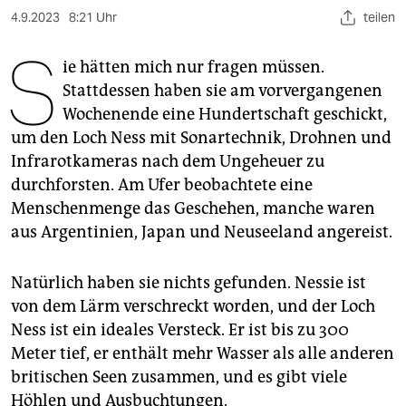
berlin
4.9.2023
8:21 Uhr
teilen
nord
S
ie hätten mich nur fragen müssen.
wahrheit
Stattdessen haben sie am vorvergangenen
Wochenende eine Hundertschaft geschickt,
verlag
um den Loch Ness mit Sonartechnik, Drohnen und
verlag
Infrarotkameras nach dem Ungeheuer zu
durchforsten. Am Ufer beobachtete eine
veranstaltungen
Menschenmenge das Geschehen, manche waren
shop
aus Argentinien, Japan und Neuseeland angereist.
fragen & hilfe
Natürlich haben sie nichts gefunden. Nessie ist
unterstützen
von dem Lärm verschreckt worden, und der Loch
Ness ist ein ideales Versteck. Er ist bis zu 300
abo
Meter tief, er enthält mehr Wasser als alle anderen
genossenschaft
britischen Seen zusammen, und es gibt viele
Höhlen und Ausbuchtungen.