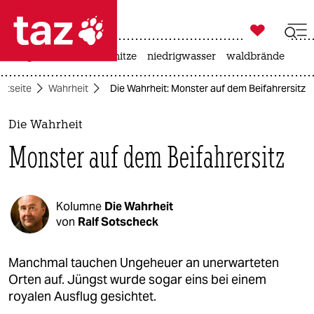

taz zahl ich
krieg in der ukraine
hitze
niedrigwasser
waldbrände

taz zahl ich
artseite
Wahrheit
Die Wahrheit: Monster auf dem Beifahrersitz
taz zahl ich
themen
Die Wahrheit
Monster auf dem Beifahrersitz
politik
öko
Kolumne
Die Wahrheit
gesellschaft
von
Ralf Sotscheck
kultur
Manchmal tauchen Ungeheuer an unerwarteten
Orten auf. Jüngst wurde sogar eins bei einem
sport
royalen Ausflug gesichtet.