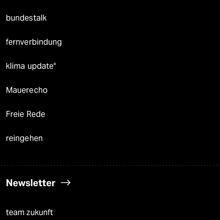
bundestalk
fernverbindung
klima update°
Mauerecho
Freie Rede
reingehen
Newsletter
team zukunft