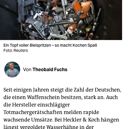
berlin
nord
wahrheit
verlag
Ein Topf voller Bleispritzen – so macht Kochen Spaß
verlag
Foto: Reuters
veranstaltungen
Von
Theobald Fuchs
shop
fragen & hilfe
Seit einigen Jahren steigt die Zahl der Deutschen,
unterstützen
die einen Waffenschein besitzen, stark an. Auch
die Hersteller einschlägiger
abo
Totmachergerätschaften melden rapide
genossenschaft
wachsende Umsätze. Bei Heckler & Koch hängen
längst vergoldete Wasserhähne in der