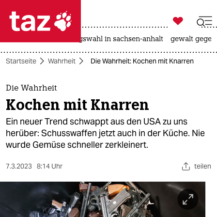

taz zahl ich
hitze
surfen
landtagswahl in sachsen-anhalt
gewalt gegen

taz zahl ich
Startseite
Wahrheit
Die Wahrheit: Kochen mit Knarren
taz zahl ich
themen
Die Wahrheit
Kochen mit Knarren
politik
Ein neuer Trend schwappt aus den USA zu uns
öko
herüber: Schusswaffen jetzt auch in der Küche. Nie
wurde Gemüse schneller zerkleinert.
gesellschaft
7.3.2023
8:14 Uhr
teilen
kultur
sport