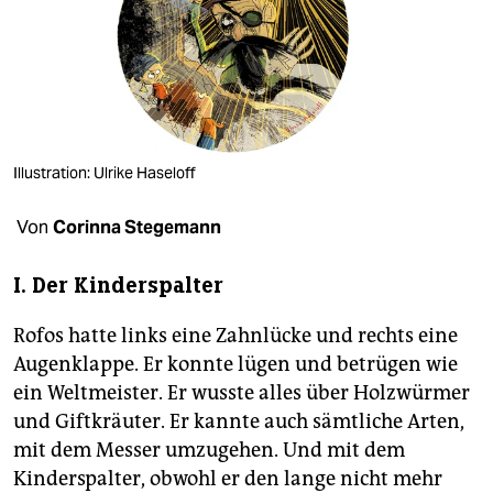
berlin
nord
wahrheit
verlag
Illustration: Ulrike Haseloff
verlag
Von
Corinna Stegemann
veranstaltungen
shop
I. Der Kinderspalter
fragen & hilfe
Rofos hatte links eine Zahnlücke und rechts eine
Augenklappe. Er konnte lügen und betrügen wie
unterstützen
ein Weltmeister. Er wusste alles über Holzwürmer
abo
und Giftkräuter. Er kannte auch sämtliche Arten,
mit dem Messer umzugehen. Und mit dem
genossenschaft
Kinderspalter, obwohl er den lange nicht mehr