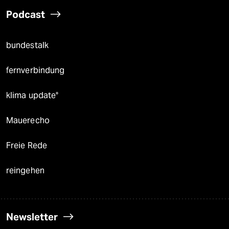
Podcast
bundestalk
fernverbindung
klima update°
Mauerecho
Freie Rede
reingehen
Newsletter