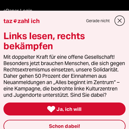
ePaper Login
taz
zahl ich
Gerade nicht

Downloads für Abonnierende
Links lesen, rechts
bekämpfen
© 2026 taz Verlags und Vertriebs GmbH
Alle Rechte vorbehalten. Bei rechtlichen Fragen oder für Genehmigungen
Mit doppelter Kraft für eine offene Gesellschaft!
wenden Sie sich bitte an
lizenzen@taz.de
Besonders jetzt brauchen Menschen, die sich gegen
Rechtsextremismus einsetzen, unsere Solidarität.
Daher gehen 50 Prozent der Einnahmen aus
Feedback
Redaktionsstatut
Kommune-Richtlinien
KI-
Neuanmeldungen an „Alles beginnt im Zentrum“ –
eine Kampagne, die bedrohte linke Kulturzentren
Leitlinie
Informant
Datenschutz
Impressum
AGB
und Jugendorte unterstützt. Sind Sie dabei?
Seitenwende
Einwilligungen widerrufen (Ads)

Ja, ich will
Schon dabei!