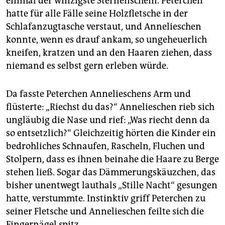
einmal der winzigste Sternenschein. Peterchen
hatte für alle Fälle seine Holzfletsche in der
Schlafanzugtasche verstaut, und Annelieschen
konnte, wenn es drauf ankam, so ungeheuerlich
kneifen, kratzen und an den Haaren ziehen, dass
niemand es selbst gern erleben würde.
Da fasste Peterchen Annelieschens Arm und
flüsterte: „Riechst du das?“ Annelieschen rieb sich
ungläubig die Nase und rief: „Was riecht denn da
so entsetzlich?“ Gleichzeitig hörten die Kinder ein
bedrohliches Schnaufen, Rascheln, Fluchen und
Stolpern, dass es ihnen beinahe die Haare zu Berge
stehen ließ. Sogar das Dämmerungskäuzchen, das
bisher unentwegt lauthals „Stille Nacht“ gesungen
hatte, verstummte. Instinktiv griff Peterchen zu
seiner Fletsche und Annelieschen feilte sich die
Fingernägel spitz.