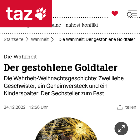

taz zahl ich
hitze
krieg in der ukraine
nahost-konflikt

taz zahl ich
Startseite
Wahrheit
Die Wahrheit: Der gestohlene Goldtaler
taz zahl ich
themen
Die Wahrheit
Der gestohlene Goldtaler
politik
Die Wahrheit-Weihnachtsgeschichte: Zwei liebe
öko
Geschwister, ein Geheimversteck und ein
Kinderspalter. Der Sechsteiler zum Fest.
gesellschaft
24.12.2022
12:56 Uhr
teilen
kultur
sport