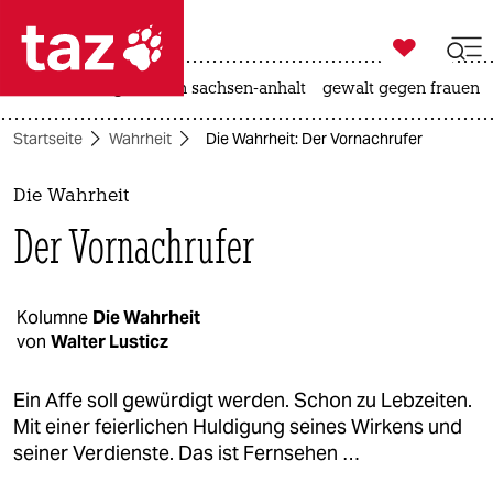

taz zahl ich
hitze
landtagswahl in sachsen-anhalt
gewalt gegen frauen

taz zahl ich
Startseite
Wahrheit
Die Wahrheit: Der Vornachrufer
taz zahl ich
themen
Die Wahrheit
Der Vornachrufer
politik
öko
Kolumne
Die Wahrheit
von
Walter Lusticz
gesellschaft
kultur
Ein Affe soll gewürdigt werden. Schon zu Lebzeiten.
Mit einer feierlichen Huldigung seines Wirkens und
sport
seiner Verdienste. Das ist Fernsehen …