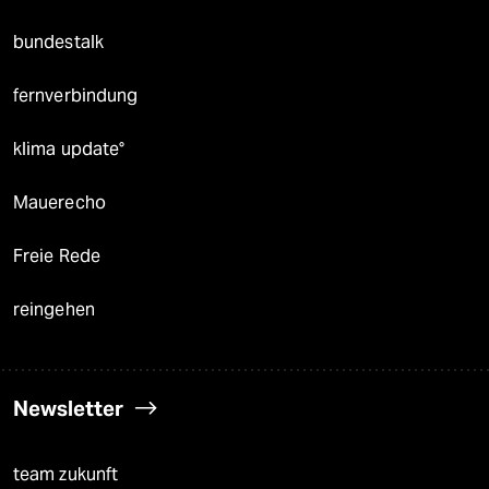
bundestalk
fernverbindung
klima update°
Mauerecho
Freie Rede
reingehen
Newsletter
team zukunft