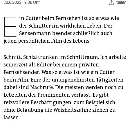
berlin
22.6.2022
9:06 Uhr
teilen
E
nord
in Cutter beim Fernsehen ist so etwas wie
der Schnitter im wirklichen Leben. Der
wahrheit
Sensenmann beendet schließlich auch
verlag
jeden persönlichen Film des Lebens.
verlag
Schnitt. Schlaftrunken im Schnittraum. Ich arbeite
veranstaltungen
seinerzeit als Editor bei einem privaten
Fernsehsender. Was so etwas ist wie ein Cutter
shop
beim Film. Eine der unangenehmsten Tätigkeiten
fragen & hilfe
dabei sind Nachrufe. Die meisten werden noch zu
Lebzeiten der Prominenten verfasst. Es gibt
unterstützen
reizvollere Beschäftigungen, zum Beispiel sich
abo
ohne Betäubung die Weisheitszähne ziehen zu
lassen.
genossenschaft