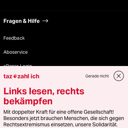
Fragen & Hilfe
Feedback
Aboservice
ePaper Login
taz
zahl ich
Gerade nicht

Downloads für Abonnierende
Links lesen, rechts
bekämpfen
© 2026 taz Verlags und Vertriebs GmbH
Mit doppelter Kraft für eine offene Gesellschaft!
Alle Rechte vorbehalten. Bei rechtlichen Fragen oder für Genehmigungen
wenden Sie sich bitte an
lizenzen@taz.de
Besonders jetzt brauchen Menschen, die sich gegen
Rechtsextremismus einsetzen, unsere Solidarität.