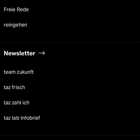
Freie Rede
reingehen
Newsletter
team zukunft
taz frisch
taz zahl ich
taz lab Infobrief