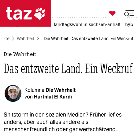

taz zahl ich
niedrigwasser
rente
landtagswahl in sachsen-anhalt
hybri

taz zahl ich
seite
Wahrheit
Die Wahrheit: Das entzweite Land. Ein Weckruf
taz zahl ich
themen
Die Wahrheit
Das entzweite Land. Ein Weckruf
politik
öko
Kolumne
Die Wahrheit
gesellschaft
von
Hartmut El Kurdi
kultur
Shitstorm in den sozialen Medien? Früher lief es
anders, aber auch alles andere als
sport
menschenfreundlich oder gar wertschätzend.