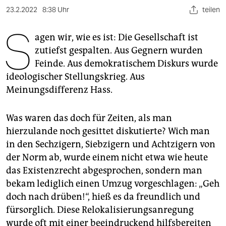
berlin
23.2.2022
8:38 Uhr
teilen
nord
S
agen wir, wie es ist: Die Gesellschaft ist
wahrheit
zutiefst gespalten. Aus Gegnern wurden
Feinde. Aus demokratischem Diskurs wurde
verlag
ideologischer Stellungskrieg. Aus
verlag
Meinungsdifferenz Hass.
veranstaltungen
Was waren das doch für Zeiten, als man
shop
hierzulande noch gesittet diskutierte? Wich man
in den Sechzigern, Siebzigern und Achtzigern von
fragen & hilfe
der Norm ab, wurde einem nicht etwa wie heute
unterstützen
das Existenzrecht abgesprochen, sondern man
bekam lediglich einen Umzug vorgeschlagen: „Geh
abo
doch nach drüben!“, hieß es da freundlich und
genossenschaft
fürsorglich. Diese Relokalisierungsanregung
wurde oft mit einer beeindruckend hilfsbereiten