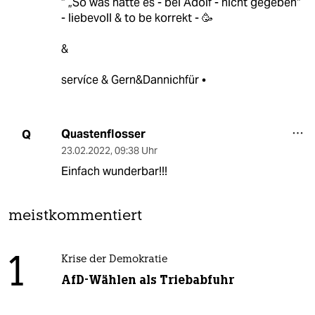
“ „So was hätte es - bei Adolf - nicht gegeben“
- liebevoll & to be korrekt - 🥳
&
servíce & Gern&Dannichfür •
Quastenflosser
Q
23.02.2022
,
09:38 Uhr
Einfach wunderbar!!!
meistkommentiert
1
Krise der Demokratie
AfD-Wählen als Triebabfuhr