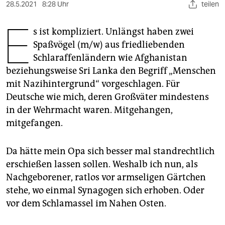
berlin
28.5.2021
8:28 Uhr
teilen
E
nord
s ist kompliziert. Unlängst haben zwei
Spaßvögel (m/w) aus friedliebenden
wahrheit
Schlaraffenländern wie Afghanistan
verlag
beziehungsweise Sri Lanka den Begriff „Menschen
mit Nazihintergrund“ vorgeschlagen. Für
verlag
Deutsche wie mich, deren Großväter mindestens
veranstaltungen
in der Wehrmacht waren. Mitgehangen,
mitgefangen.
shop
fragen & hilfe
Da hätte mein Opa sich besser mal standrechtlich
erschießen lassen sollen. Weshalb ich nun, als
unterstützen
Nachgeborener, ratlos vor armseligen Gärtchen
abo
stehe, wo einmal Synagogen sich erhoben. Oder
vor dem Schlamassel im Nahen Osten.
genossenschaft