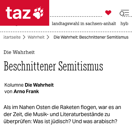

taz zahl ich
niedrigwasser
rente
landtagswahl in sachsen-anhalt
hybri

taz zahl ich
Startseite
Wahrheit
Die Wahrheit: Beschnittener Semitismus
taz zahl ich
themen
Die Wahrheit
Beschnittener Semitismus
politik
öko
Kolumne
Die Wahrheit
von
Arno Frank
gesellschaft
kultur
Als im Nahen Osten die Raketen flogen, war es an
der Zeit, die Musik- und Literaturbestände zu
sport
überprüfen: Was ist jüdisch? Und was arabisch?