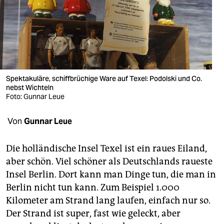
berlin
nord
wahrheit
verlag
Spektakuläre, schiffbrüchige Ware auf Texel: Podolski und Co.
nebst Wichteln
verlag
Foto: Gunnar Leue
veranstaltungen
Von
Gunnar Leue
shop
fragen & hilfe
Die holländische Insel Texel ist ein raues Eiland,
aber schön. Viel schöner als Deutschlands raueste
unterstützen
Insel Berlin. Dort kann man Dinge tun, die man in
Berlin nicht tun kann. Zum Beispiel 1.000
abo
Kilometer am Strand lang laufen, einfach nur so.
genossenschaft
Der Strand ist super, fast wie geleckt, aber