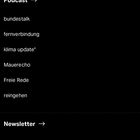
Podcast
bundestalk
fernverbindung
klima update°
Mauerecho
Freie Rede
reingehen
Newsletter