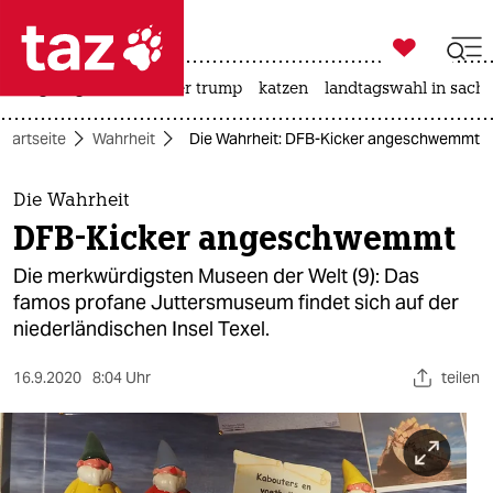

taz zahl ich
bergsteigen
usa unter trump
katzen
landtagswahl in sachs

taz zahl ich
Startseite
Wahrheit
Die Wahrheit: DFB-Kicker angeschwemmt
taz zahl ich
themen
Die Wahrheit
DFB-Kicker angeschwemmt
politik
Die merkwürdigsten Museen der Welt (9): Das
öko
famos profane Juttersmuseum findet sich auf der
niederländischen Insel Texel.
gesellschaft
16.9.2020
8:04 Uhr
teilen
kultur
sport