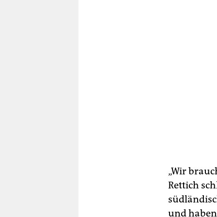
„Wir brauc
Rettich sc
südländis
und haben 