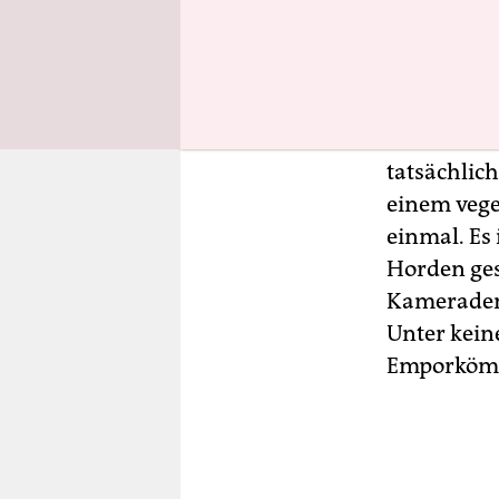
Entwicklung
es aus jen
Dabei geht
Nationalso
Zwar ist de
tatsächlic
einem vege
einmal. Es 
Horden ges
Kameraden
Unter kein
Emporkömm