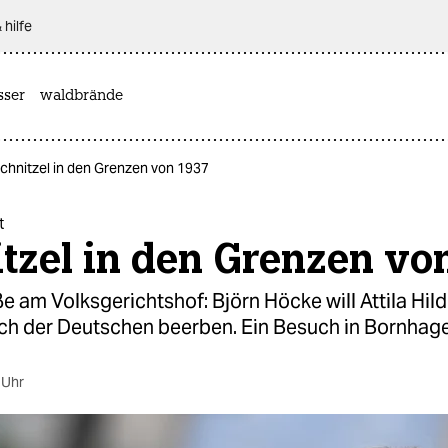
 hilfe
sser
waldbrände
Schnitzel in den Grenzen von 1937
t
tzel in den Grenzen von
 am Volksgerichtshof: Björn Höcke will Attila Hil
ch der Deutschen beerben. Ein Besuch in Bornhag
 Uhr