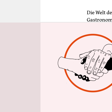
epaper login
Die Welt de
Gastronom 
öffentlich
nur für di
türkischer
Demokratie
seltener Fa
in unserem
gerufen. U
er davon a
übernehmen
mehr.
Doch nicht