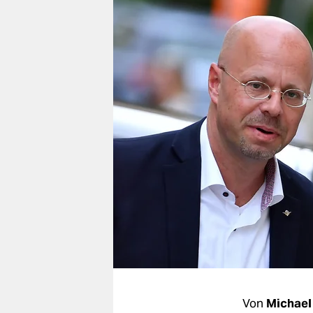
berlin
nord
wahrheit
verlag
verlag
veranstaltungen
shop
fragen & hilfe
unterstützen
abo
genossenschaft
Von
Michael