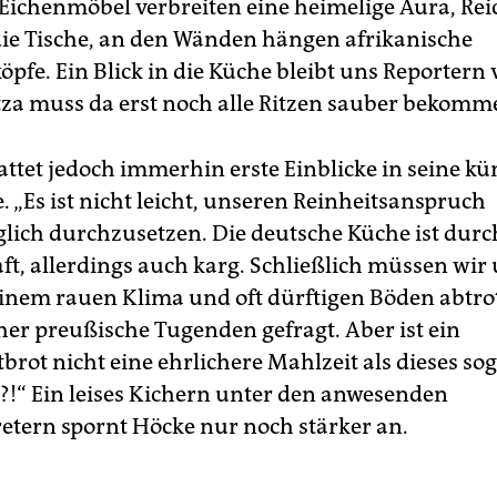
 Eichenmöbel verbreiten eine heimelige Aura, Re
ie Tische, an den Wänden hängen afrikanische
pfe. Ein Blick in die Küche bleibt uns Reportern 
tza muss da erst noch alle Ritzen sauber bekomm
attet jedoch immerhin erste Einblicke in seine kü
. „Es ist nicht leicht, unseren Reinheitsanspruch
lich durchzusetzen. Die deutsche Küche ist dur
t, allerdings auch karg. Schließlich müssen wir
nem rauen Klima und oft dürftigen Böden abtro
eher preußische Tugenden gefragt. Aber ist ein
brot nicht eine ehrlichere Mahlzeit als dieses s
?!“ Ein leises Kichern unter den anwesenden
retern spornt Höcke nur noch stärker an.