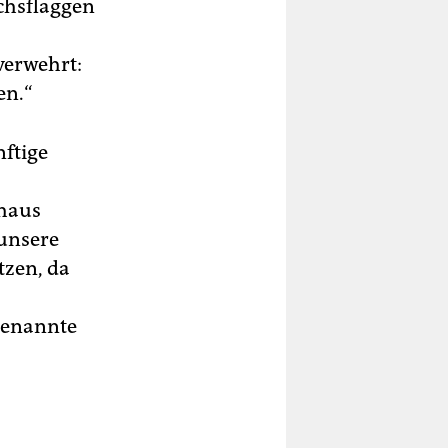
ichsflaggen
verwehrt:
en.“
nftige
chaus
 unsere
tzen, da
ogenannte