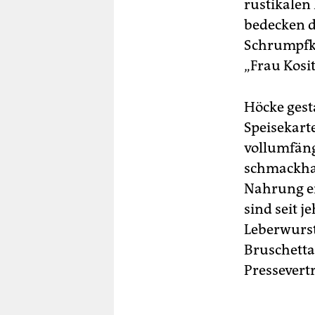
rustikalen
bedecken d
Schrumpfkö
„Frau Kosi
Höcke gest
Speisekarte
vollumfäng
schmackhaf
Nahrung ei
sind seit j
Leberwurst
Bruschetta
Pressevert