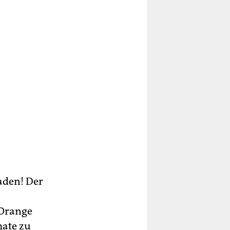
aden! Der
 Orange
mate zu