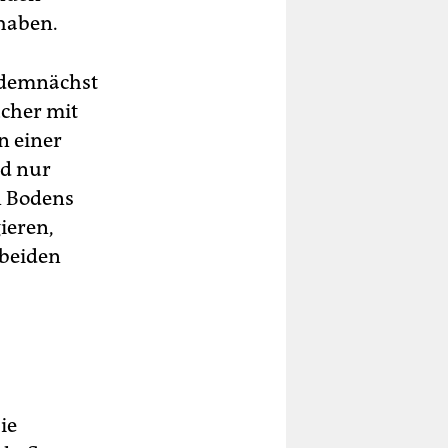
 haben.
e demnächst
ucher mit
n einer
rd nur
n Bodens
ieren,
 beiden
ie