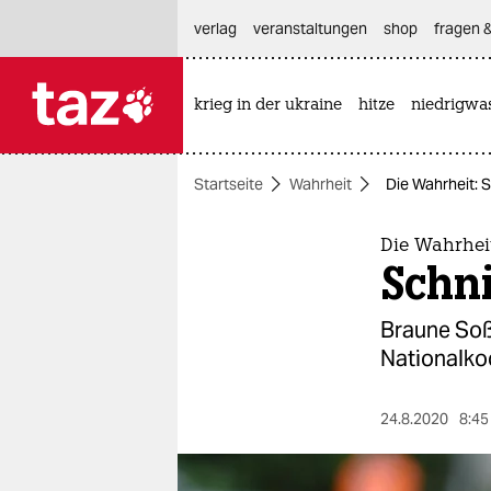
hautnavigation anspringen
hauptinhalt anspringen
footer anspringen
verlag
veranstaltungen
shop
fragen &
krieg in der ukraine
hitze
niedrigwa

taz zahl ich
taz zahl ich
Startseite
Wahrheit
Die Wahrheit: 
themen
politik
Die Wahrhei
Schni
öko
Braune Soße
gesellschaft
Nationalko
kultur
24.8.2020
8:45
sport