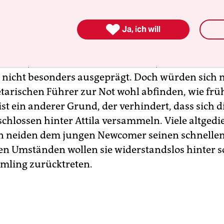
 erbaut. „Saitanbrater, bleib bei deinen Pfannen!
em Teil des politischen Feldes, in dem Hildmann n

Ja, ich will
 es keineswegs nur darum, dass sich alteingesess
zialisten nicht die Butter vom Brot nehmen lasse
r Wille, aufs tote Tier zu verzichten, unter Faschis
h nicht besonders ausgeprägt. Doch würden sich
tarischen Führer zur Not wohl abfinden, wie frü
ist ein anderer Grund, der verhindert, dass sich 
chlossen hinter Attila versammeln. Viele altgedi
 neiden dem jungen Newcomer seinen schnelle
en Umständen wollen sie widerstandslos hinter s
ling zurücktreten.