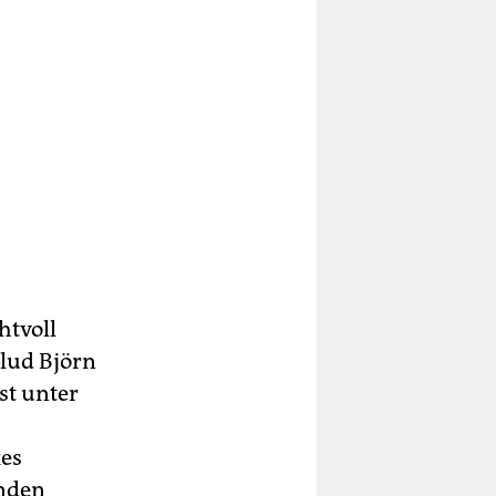
htvoll
lud Björn
st unter
kes
enden