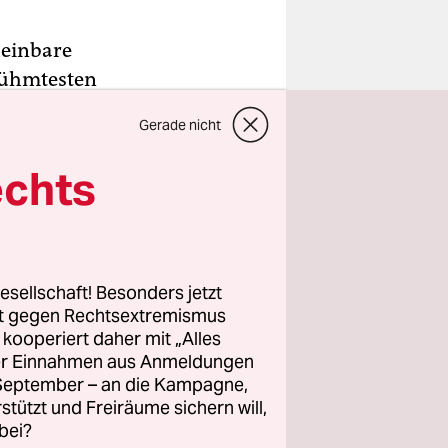
heinbare
rühmtesten
ann früher
Gerade nicht
tsche
ik,
echts
ore – ein
röhlich hat
ung
 Fest geht
esellschaft! Besonders jetzt
 zu
rt gegen Rechtsextremismus
z kooperiert daher mit „Alles
 keiner
ller Einnahmen aus Anmeldungen
. September – an die Kampagne,
rstützt und Freiräume sichern will,
bei?