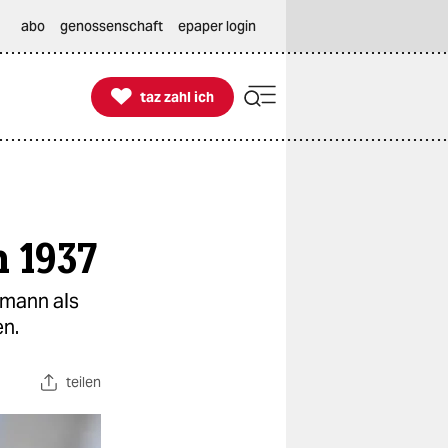
abo
genossenschaft
epaper login

taz zahl ich
taz zahl ich
 1937
dmann als
en.
teilen