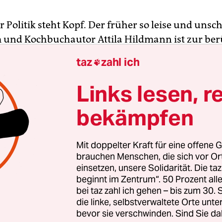
r Politik steht Kopf. Der früher so leise und unsc
und Kochbuchautor Attila Hildmann ist zur be
en Figur unserer Tage geworden. Plädierte Hildm
taz
zahl ich

e Vorzüge pflanzlicher Ernährung, macht der Deu
 Herkunft nun vor allem mit pointierter Judenkrit
Links lesen, r
skepsis und differenzierter Hitlerwürdigung Fur
bekämpfen
ll gelungener Integration. So frisch, fromm und f
 Land lange keiner mehr nach nationaler Befrei
nd Hildmann kennt keine falsche Bescheidenheit:
Mit doppelter Kraft für eine offene G
us, in Deutschland in Kürze die Regierungsgewalt
brauchen Menschen, die sich vor O
einsetzen, unsere Solidarität. Die ta
. Zurück an den Herd bringt diesen Mann wohl
beginnt im Zentrum“. 50 Prozent a
bei taz zahl ich gehen – bis zum 30
die linke, selbstverwaltete Orte unte
 alle Deutschen sind von Hildmanns beruflicher
bevor sie verschwinden. Sind Sie da