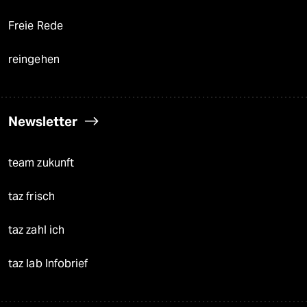
Freie Rede
reingehen
Newsletter
team zukunft
taz frisch
taz zahl ich
taz lab Infobrief