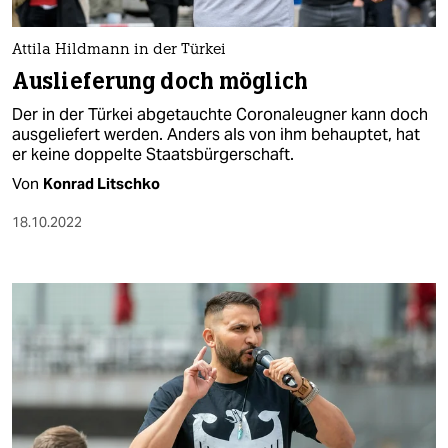
berlin
nord
Attila Hildmann in der Türkei
Auslieferung doch möglich
wahrheit
Der in der Türkei abgetauchte Coronaleugner kann doch
verlag
ausgeliefert werden. Anders als von ihm behauptet, hat
er keine doppelte Staatsbürgerschaft.
verlag
Von
Konrad Litschko
veranstaltungen
18.10.2022
shop
fragen & hilfe
unterstützen
abo
genossenschaft