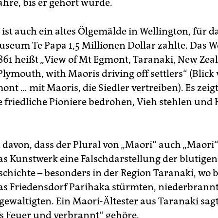
ahre, bis er gehört wurde.
ist auch ein altes Ölgemälde in Wellington, für d
seum Te Papa 1,5 Millionen Dollar zahlte. Das W
861 heißt
„
View of Mt Egmont, Taranaki, New Zea
ymouth, with Mao­ris driving off settlers“ (Blick
t … mit Mao­ris, die Siedler vertreiben). Es zeig
e friedliche Pio­nie­re bedrohen, Vieh stehlen und
davon, dass der Plural von „Maori“ auch „Maori
das Kunstwerk eine Falschdarstellung der blutigen
schichte – besonders in der Region Taranaki, wo b
as Friedensdorf Parihaka stürmten, niederbrann
gewaltigten. Ein Maori-Ältester aus Taranaki sagt
fs Feuer und verbrannt“ gehöre.