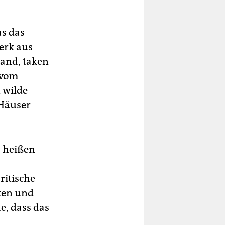
as das
erk aus
land, taken
 vom
t wilde
 Häuser
“ heißen
ritische
ten und
e, dass das