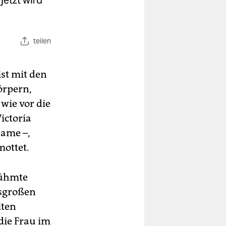
jetzt wird
teilen
st mit den
örpern,
wie vor die
ictoria
Name –,
ottet.
rühmte
nsgroßen
iten
die Frau im