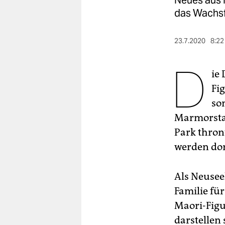
Neues aus N
berlin
das Wachsf
nord
23.7.2020
8:22
wahrheit
D
verlag
ie
Fi
verlag
so
veranstaltungen
Marmorstat
shop
Park thront
werden do
fragen & hilfe
unterstützen
Als Neusee
abo
Familie fü
Maori-Figu
genossenschaft
darstellen 