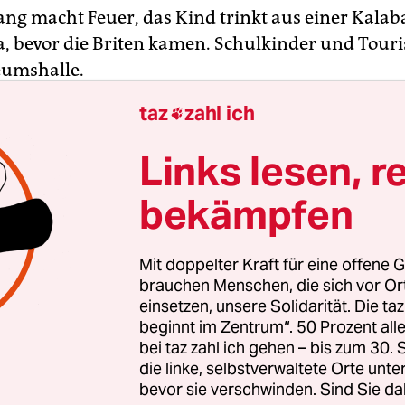
g macht Feuer, das Kind trinkt aus einer Kalaba
a, bevor die Briten kamen. Schulkinder und Touri
eumshalle.
taz
zahl ich

Links lesen, r
bekämpfen
Mit doppelter Kraft für eine offene G
brauchen Menschen, die sich vor O
einsetzen, unsere Solidarität. Die ta
beginnt im Zentrum“. 50 Prozent a
bei taz zahl ich gehen – bis zum 30
die linke, selbstverwaltete Orte unte
bevor sie verschwinden. Sind Sie da