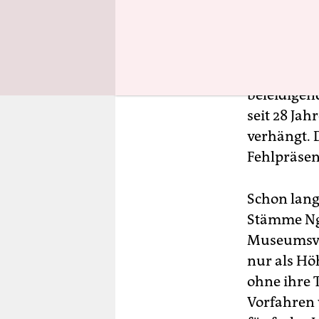
1993 wurde
Beitrag fü
Wachsfigur
beleidigend
seit 28 Ja
verhängt. 
Fehlpräsen
Schon lange
Stämme Ng
Museumsvor
nur als Hö
ohne ihre 
Vorfahren 