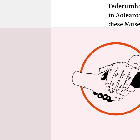
epaper login
Federumhan
in Aotearo
diese Mus