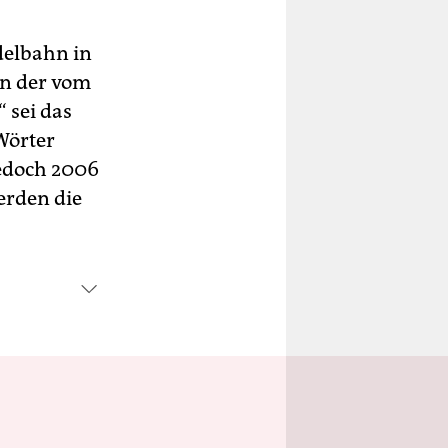
delbahn in
in der vom
 sei das
Wörter
jedoch 2006
erden die