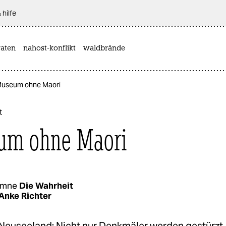
 hilfe
aten
nahost-konflikt
waldbrände
 Museum ohne Maori
t
um ohne Maori
umne
Die Wahrheit
Anke Richter