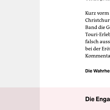
Kurz vorm 
Christchur
Band die Ge
Touri-Erle
falsch aus
bei der Er
Kommentare
Die Wahrhei
Die Enga