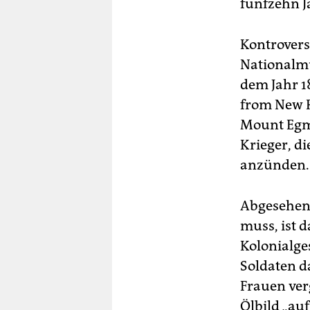
fünfzehn J
Kontrovers 
Nationalmu
dem Jahr 1
from New Pl
Mount Egmon
Krieger, di
anzünden.
Abgesehen 
muss, ist 
Kolonialge
Soldaten d
Frauen ver
Ölbild „au