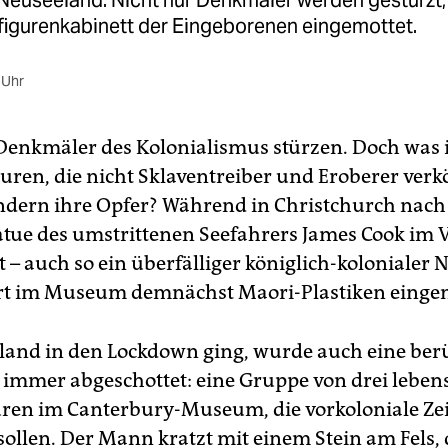
euseeland: Nicht nur Denkmäler werden gestürzt, 
igurenkabinett der Eingeborenen eingemottet.
 Uhr
 Denkmäler des Kolonialismus stürzen. Doch was i
guren, die nicht Sklaventreiber und Eroberer verk
ndern ihre Opfer? Während in Christchurch nach 
ue des umstrittenen Seefahrers James Cook im V
 – auch so ein überfälliger königlich-kolonialer 
rt im Museum demnächst Maori-Plastiken eingem
land in den Lockdown ging, wurde auch eine be
r immer abgeschottet: eine Gruppe von drei lebe
ren im Canterbury-Museum, die vorkoloniale Ze
sollen. Der Mann kratzt mit einem Stein am Fels, 