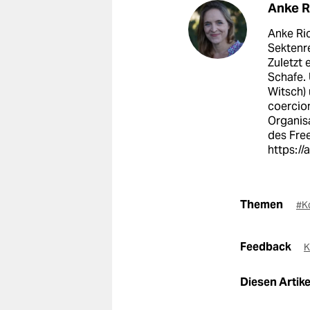
Anke R
Anke Ric
Sektenre
Zuletzt 
Schafe.
Witsch) 
coercion
Organis
des Fre
https://
Themen
#K
Feedback
K
Diesen Artikel