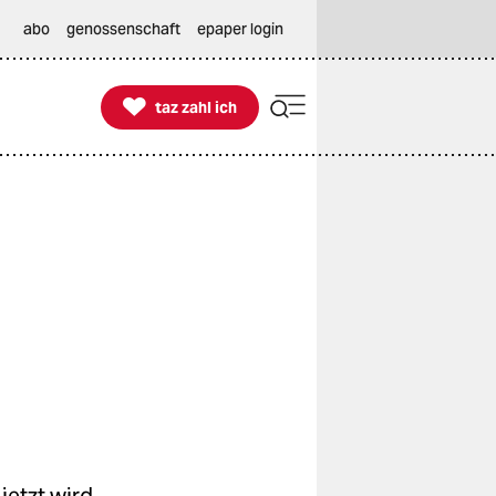
abo
genossenschaft
epaper login

taz zahl ich
taz zahl ich