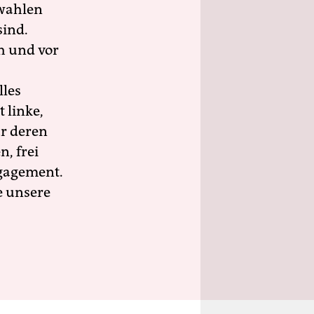
wahlen
sind.
h und vor
lles
 linke,
ür deren
n, frei
ngagement.
e unsere