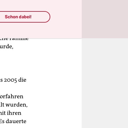
 „besten
Schon dabei!
n das
d einige
sche Familie
urde,
is 2005 die
Vorfahren
lt wurden,
it ihren
Es dauerte