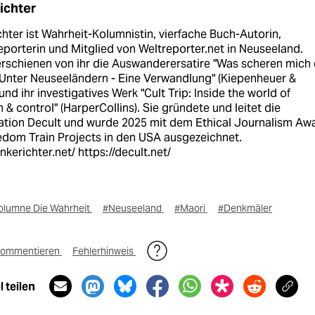
ichter
hter ist Wahrheit-Kolumnistin, vierfache Buch-Autorin,
porterin und Mitglied von Weltreporter.net in Neuseeland.
erschienen von ihr die Auswanderersatire "Was scheren mich 
 Unter Neuseeländern - Eine Verwandlung" (Kiepenheuer &
und ihr investigatives Werk "Cult Trip: Inside the world of
 & control" (HarperCollins). Sie gründete und leitet die
ation Decult und wurde 2025 mit dem Ethical Journalism Aw
edom Train Projects in den USA ausgezeichnet.
ankerichter.net/ https://decult.net/
olumne Die Wahrheit
#Neuseeland
#Maori
#Denkmäler
ommentieren
Fehlerhinweis
 teilen