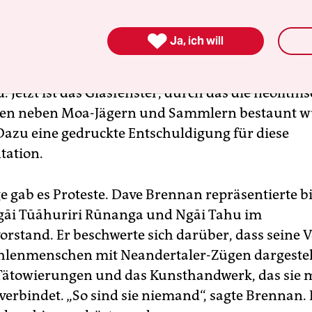
 das Diorama mit einem Tourismus-Preis für den

Ja, ich will
r kulturelle Verständigung“ geehrt. Manche finde
enkabinett der Eingeborenen jedoch gruselig. Un
. Jetzt ist das Glasfenster, durch das die neolithi
hren neben Moa-Jägern und Sammlern bestaunt w
Dazu eine gedruckte Entschuldigung für diese
tation.
 gab es Proteste. ­Dave Brennan repräsentierte b
āi Tūāhuriri Rūnanga und Ngāi Tahu im
stand. Er beschwerte sich darüber, dass seine 
hlenmenschen mit Neandertaler-Zügen dargestel
Tätowierungen und das Kunsthandwerk, das sie m
verbindet. „So sind sie niemand“, sagte Brennan. 