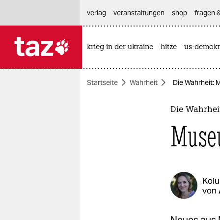
hautnavigation anspringen
hauptinhalt anspringen
footer anspringen
verlag
veranstaltungen
shop
fragen &
krieg in der ukraine
hitze
us-demokr

taz zahl ich
taz zahl ich
Startseite
Wahrheit
Die Wahrheit:
themen
politik
Die Wahrhei
Muse
öko
gesellschaft
kultur
Kol
von
sport