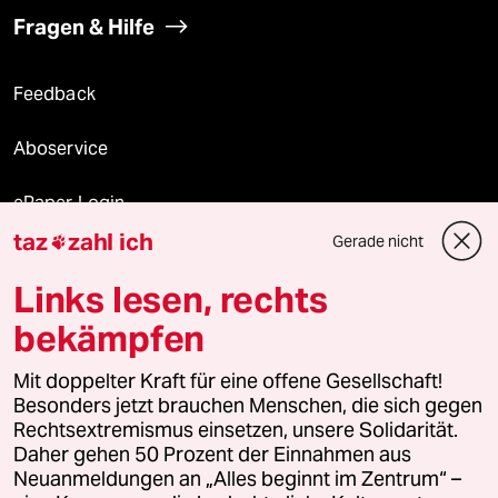
Fragen & Hilfe
Feedback
Aboservice
ePaper Login
taz
zahl ich
Gerade nicht

Downloads für Abonnierende
Links lesen, rechts
bekämpfen
© 2026 taz Verlags und Vertriebs GmbH
Alle Rechte vorbehalten. Bei rechtlichen Fragen oder für Genehmigungen
Mit doppelter Kraft für eine offene Gesellschaft!
wenden Sie sich bitte an
lizenzen@taz.de
Besonders jetzt brauchen Menschen, die sich gegen
Rechtsextremismus einsetzen, unsere Solidarität.
Daher gehen 50 Prozent der Einnahmen aus
Feedback
Redaktionsstatut
Kommune-Richtlinien
KI-
Neuanmeldungen an „Alles beginnt im Zentrum“ –