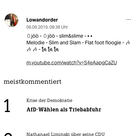
Lowandorder
06.09.2019
,
08:38 Uhr
🥚jòò - 🥚jòò - slim&slime - • •
Melodie - Slim and Slam - Flat foot floogie - 🎶
🎶 🎶 - 🗽 🗽 🗽
m.youtube.com/watch?v=S4eAapgCaZU
meistkommentiert
1
Krise der Demokratie
AfD-Wählen als Triebabfuhr
Nathanael Liminski über seine CDU