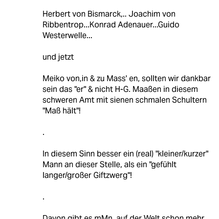
Herbert von Bismarck,.. Joachim von
Ribbentrop...Konrad Adenauer...Guido
Westerwelle...
und jetzt
Meiko von,in & zu Mass' en, sollten wir dankbar
sein das "er" & nicht H-G. Maaßen in diesem
schweren Amt mit sienen schmalen Schultern
"Maß hält"!
.
In diesem Sinn besser ein (real) "kleiner/kurzer"
Mann an dieser Stelle, als ein "gefühlt
langer/großer Giftzwerg"!
.
Davon gibt es mMn. auf der Welt schon mehr