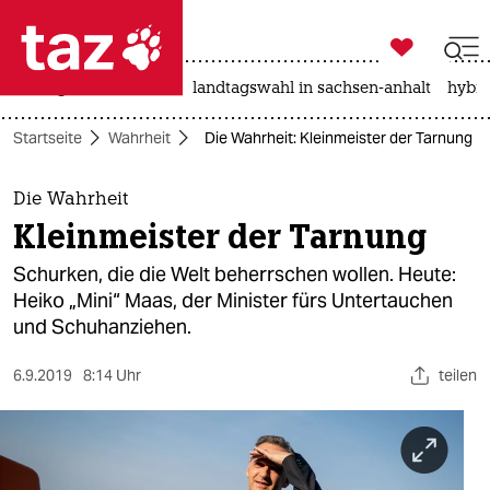

taz zahl ich
niedrigwasser
rente
landtagswahl in sachsen-anhalt
hybri

taz zahl ich
Startseite
Wahrheit
Die Wahrheit: Kleinmeister der Tarnung
taz zahl ich
themen
Die Wahrheit
Kleinmeister der Tarnung
politik
Schurken, die die Welt beherrschen wollen. Heute:
öko
Heiko „Mini“ Maas, der Minister fürs Untertauchen
und Schuhanziehen.
gesellschaft
6.9.2019
8:14 Uhr
teilen
kultur
sport