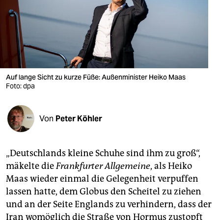
berlin
nord
wahrheit
verlag
Auf lange Sicht zu kurze Füße: Außenminister Heiko Maas
verlag
Foto: dpa
veranstaltungen
Von
Peter Köhler
shop
fragen & hilfe
„Deutschlands kleine Schuhe sind ihm zu groß“,
unterstützen
mäkelte die
Frankfurter Allgemeine
, als Heiko
Maas wieder einmal die Gelegenheit verpuffen
abo
lassen hatte, dem Globus den Scheitel zu ziehen
genossenschaft
und an der Seite Englands zu verhindern, dass der
Iran womöglich die Straße von Hormus zustopft