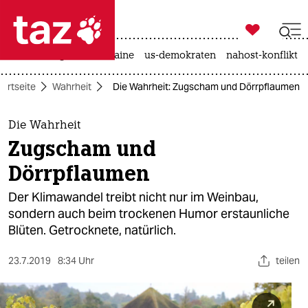

taz zahl ich
hitze
krieg in der ukraine
us-demokraten
nahost-konflikt

taz zahl ich
tartseite
Wahrheit
Die Wahrheit: Zugscham und Dörrpflaumen
taz zahl ich
themen
Die Wahrheit
Zugscham und
politik
Dörrpflaumen
öko
Der Klimawandel treibt nicht nur im Weinbau,
sondern auch beim trockenen Humor erstaunliche
gesellschaft
Blüten. Getrocknete, natürlich.
kultur
23.7.2019
8:34 Uhr
teilen
sport