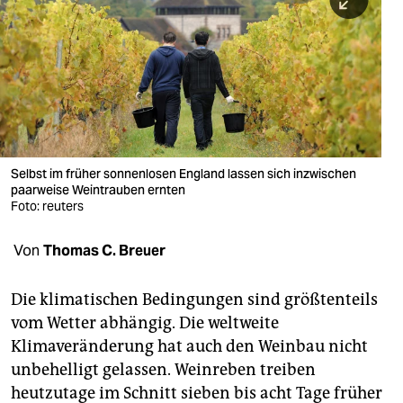
berlin
nord
wahrheit
verlag
verlag
Selbst im früher sonnenlosen England lassen sich inzwischen
paarweise Weintrauben ernten
veranstaltungen
Foto: reuters
shop
Von
Thomas C. Breuer
fragen & hilfe
unterstützen
Die klimatischen Bedingungen sind größtenteils
vom Wetter abhängig. Die weltweite
abo
Klimaveränderung hat auch den Weinbau nicht
unbehelligt gelassen. Weinreben treiben
genossenschaft
heutzutage im Schnitt sieben bis acht Tage früher