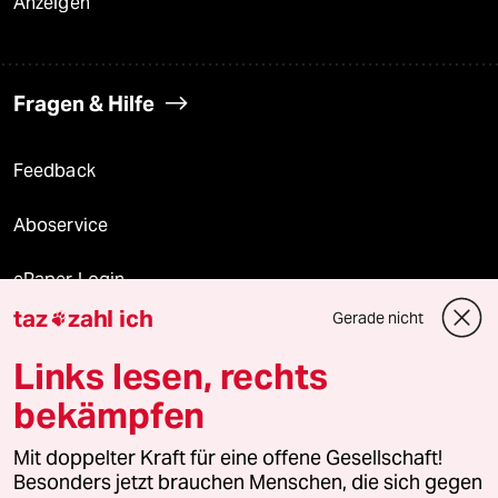
Anzeigen
Fragen & Hilfe
Feedback
Aboservice
ePaper Login
taz
zahl ich
Gerade nicht

Downloads für Abonnierende
Links lesen, rechts
bekämpfen
© 2026 taz Verlags und Vertriebs GmbH
Mit doppelter Kraft für eine offene Gesellschaft!
Alle Rechte vorbehalten. Bei rechtlichen Fragen oder für Genehmigungen
wenden Sie sich bitte an
lizenzen@taz.de
Besonders jetzt brauchen Menschen, die sich gegen