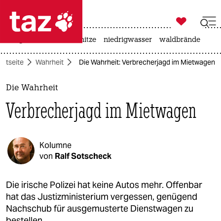

taz zahl ich
krieg in der ukraine
hitze
niedrigwasser
waldbrände

taz zahl ich
artseite
Wahrheit
Die Wahrheit: Verbrecherjagd im Mietwagen
taz zahl ich
themen
Die Wahrheit
Verbrecherjagd im Mietwagen
politik
öko
Kolumne
gesellschaft
von
Ralf Sotscheck
kultur
Die irische Polizei hat keine Autos mehr. Offenbar
hat das Justizministerium vergessen, genügend
sport
Nachschub für ausgemusterte Dienstwagen zu
bestellen.