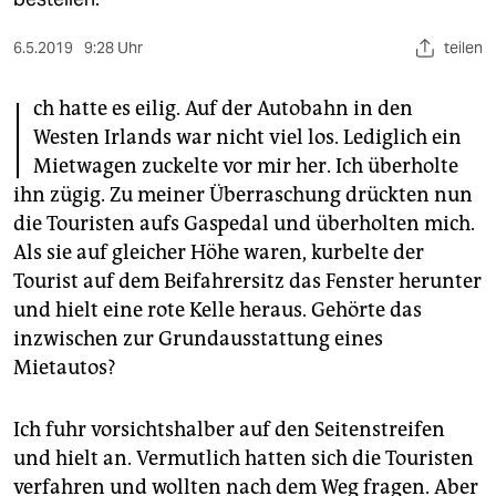
berlin
nord
6.5.2019
9:28 Uhr
teilen
I
wahrheit
ch hatte es eilig. Auf der Autobahn in den
Westen Irlands war nicht viel los. Lediglich ein
verlag
Mietwagen zuckelte vor mir her. Ich überholte
ihn zügig. Zu meiner Überraschung drückten nun
verlag
die Touristen aufs Gaspedal und überholten mich.
veranstaltungen
Als sie auf gleicher Höhe waren, kurbelte der
Tourist auf dem Beifahrersitz das Fenster herunter
shop
und hielt eine rote Kelle heraus. Gehörte das
fragen & hilfe
inzwischen zur Grundausstattung eines
unterstützen
Mietautos?
abo
Ich fuhr vorsichtshalber auf den Seitenstreifen
genossenschaft
und hielt an. Vermutlich hatten sich die Touristen
verfahren und wollten nach dem Weg fragen. Aber