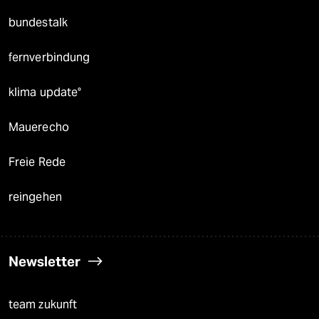
bundestalk
fernverbindung
klima update°
Mauerecho
Freie Rede
reingehen
Newsletter
team zukunft