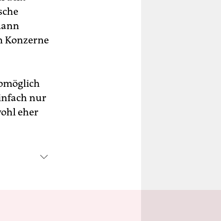
sche
dann
n Konzerne
omöglich
infach nur
wohl eher