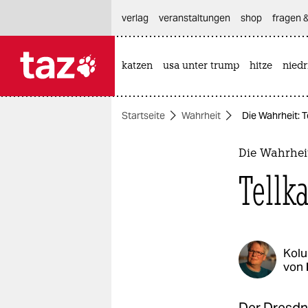
hautnavigation anspringen
hauptinhalt anspringen
footer anspringen
verlag
veranstaltungen
shop
fragen &
katzen
usa unter trump
hitze
nied

taz zahl ich
taz zahl ich
Startseite
Wahrheit
Die Wahrheit: 
themen
politik
Die Wahrhei
Tellk
öko
gesellschaft
kultur
Kol
von
sport