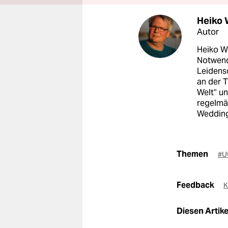
Heiko 
Autor
Heiko We
Notwend
Leidens
an der T
Welt“ u
regelmäß
Wedding
Themen
#U
Feedback
K
Diesen Artikel