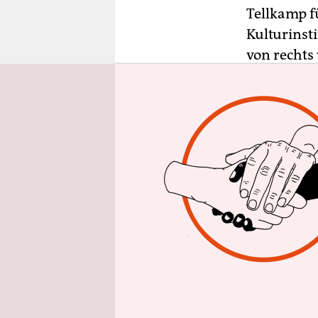
epaper login
Tellkamp f
Kulturinsti
von rechts
Buchhändle
gestellt wi
Das ist ge