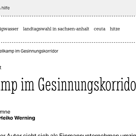
 hilfe
rigwasser
landtagswahl in sachsen-anhalt
ceuta
hitze
Tellkamp im Gesinnungskorridor
t
amp im Gesinnungskorrido
umne
Heiko Werning