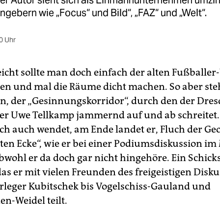
er Autor sieht sich als Einmannunternehmen umzin
ngebern wie „Focus“ und Bild“, „FAZ“ und „Welt“.
0 Uhr
leicht sollte man doch einfach der alten Fußballer
gen und mal die Räume dicht machen. So aber steh
en, der „Gesinnungskorridor“, durch den der Dre
ller Uwe Tellkamp jammernd auf und ab schreitet
ich auch wendet, am Ende landet er, Fluch der Geo
hten Ecke“, wie er bei einer Podiumsdiskussion im
bwohl er da doch gar nicht hingehöre. Ein Schick
as er mit vielen Freunden des freigeistigen Disk
rleger Kubitschek bis Vogelschiss-Gauland und
n-Weidel teilt.