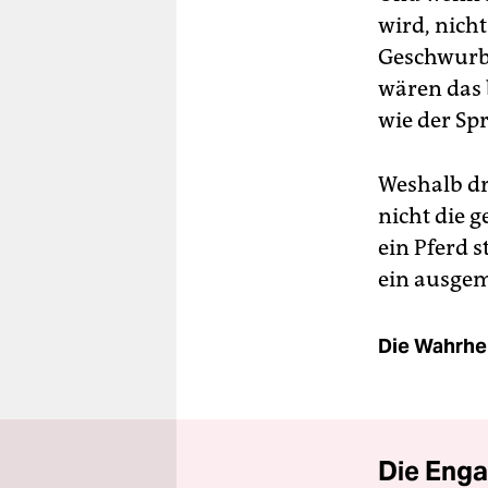
wird, nich
Geschwurb
wären das
wie der Sp
Weshalb d
nicht die 
ein Pferd 
ein ausgem
Die Wahrhei
Die Enga