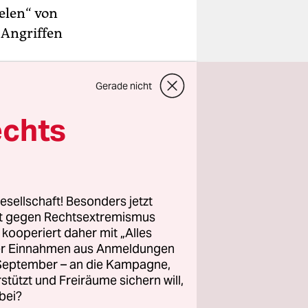
ielen“ von
 Angriffen
e Ecke
Gerade nicht
 hofiert.
echts
esellschaft! Besonders jetzt
rt gegen Rechtsextremismus
z kooperiert daher mit „Alles
ller Einnahmen aus Anmeldungen
. September – an die Kampagne,
rstützt und Freiräume sichern will,
bei?