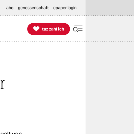
abo
genossenschaft
epaper login

taz zahl ich
taz zahl ich
r