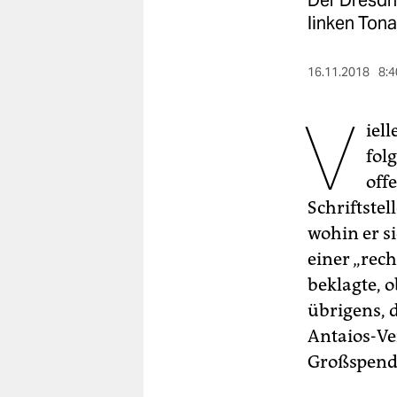
Der Dresdn
berlin
linken Tona
nord
16.11.2018
8:4
wahrheit
V
verlag
iel
fol
verlag
off
veranstaltungen
Schriftste
shop
wohin er s
einer „rec
fragen & hilfe
beklagte, o
unterstützen
übrigens, d
abo
Antaios-Ve
Großspende
genossenschaft