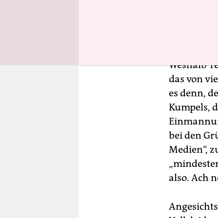
Weshalb Te
das von vie
es denn, d
Kumpels, d
Einmannunt
bei den Gr
Medien“, z
„mindesten
also. Ach n
Angesichts