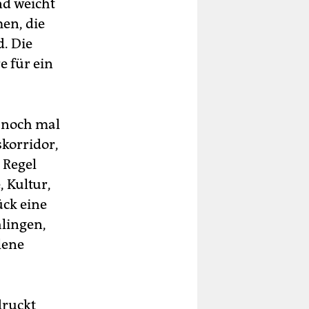
nd weicht
men, die
. Die
 für ein
l noch mal
korridor,
 Regel
 Kultur,
ück eine
hlingen,
lene
ruckt