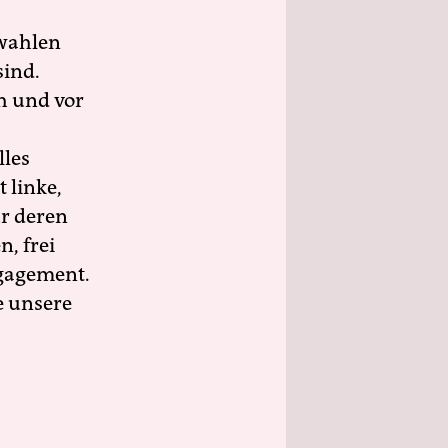
wahlen
sind.
h und vor
lles
 linke,
ür deren
n, frei
ngagement.
e unsere