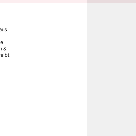
 aus
ie
m &
eibt