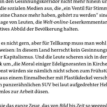
r in den Gesinnungskorridor nicht mehr hinein u
die sozialen Medien aus, die „ein Ventil für Stim
eine Chance mehr haben, gehört zu werden“ sind
age von Leuten, die
Welt-online
-Leserkommentare
tives Abbild der Bevölkerung halten.
b es nicht gern, aber für Tellkamp muss man woh
weisen: In diesem Land herrscht kein Gesinnungs
r Kapitalismus. Und die Leute scheren sich in der
k um „die Moral einiger Edelignoranten in Kirche,
onst würden sie nämlich nicht schon zum Frühst
 aus einem Einmalbecher mit Plastikdeckel versc
im panzerähnlichen SUV bei laut aufgedrehter He
emlos zur Arbeit düsen.
ie das ganze Zeug, das von
Bild
bis
Zeit
so wegged