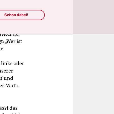
Schon dabei!
ssion.de,
t: „Wer ist
ne
links oder
nserer
ld
und
er Mutti
asst das