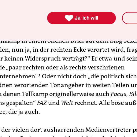

Ja, ich will
llkamp in einem offenen Brief auf dem Blog Seze
len, nun ja, in der rechten Ecke verortet wird, frag
er keinen Widerspruch verträgt?“ Er etwa und sei
ie „paar rechten oder als rechts verschrienen
ernehmen“? Oder nicht doch „die politisch sich 
ünen verortenden Tonangeber in weiten Teilen u
u denen Tellkamp originellerweise auch
Focus
,
Bi
s gespalten“
FAZ
und
Welt
rechnet. Alle böse auß
ee, die ja auch.
 der vielen dort ausharrenden Medienvertreter p