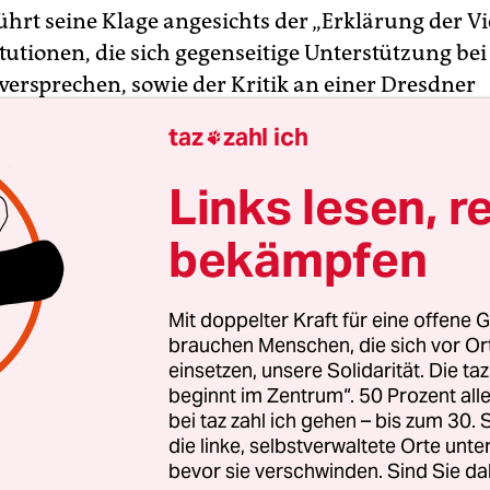
ührt seine Klage angesichts der „Erklärung der V
tutionen, die sich gegenseitige Unterstützung bei
 versprechen, sowie der Kritik an einer Dresdner
rin, die auch dauernd in die vermaledeite recht
taz
zahl ich

rd, nur weil sie fortwährend Rechte in ihrem Laden
mein!
Links lesen, r
bekämpfen
Mit doppelter Kraft für eine offene G
brauchen Menschen, die sich vor O
einsetzen, unsere Solidarität. Die ta
beginnt im Zentrum“. 50 Prozent a
bei taz zahl ich gehen – bis zum 30
die linke, selbstverwaltete Orte unte
bevor sie verschwinden. Sind Sie da