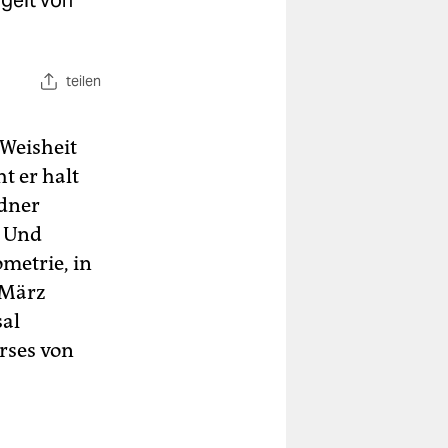
gelt von
teilen
-Weisheit
t er halt
sdner
. Und
metrie, in
 März
sal
urses von