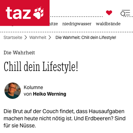

taz zahl ich
krieg in der ukraine
hitze
niedrigwasser
waldbrände

taz zahl ich
Startseite
Wahrheit
Die Wahrheit: Chill dein Lifestyle!
taz zahl ich
themen
Die Wahrheit
Chill dein Lifestyle!
politik
öko
Kolumne
gesellschaft
von
Heiko Werning
kultur
Die Brut auf der Couch findet, dass Hausaufgaben
machen heute nicht nötig ist. Und Erdbeeren? Sind
sport
für sie Nüsse.