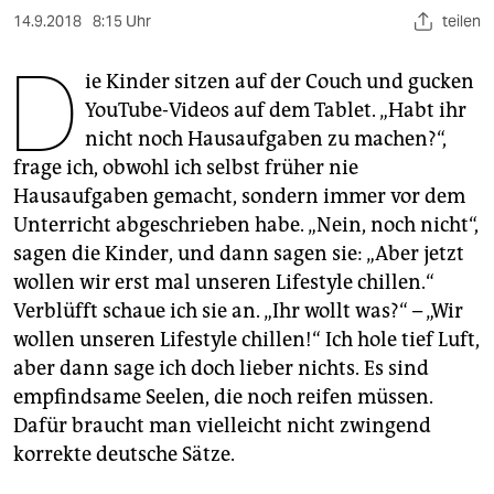
berlin
14.9.2018
8:15 Uhr
teilen
nord
D
ie Kinder sitzen auf der Couch und gucken
wahrheit
YouTube-Videos auf dem Tablet. „Habt ihr
nicht noch Hausaufgaben zu machen?“,
verlag
frage ich, obwohl ich selbst früher nie
verlag
Hausaufgaben gemacht, sondern immer vor dem
Unterricht abgeschrieben habe. „Nein, noch nicht“,
veranstaltungen
sagen die Kinder, und dann sagen sie: „Aber jetzt
shop
wollen wir erst mal unseren Lifestyle chillen.“
Verblüfft schaue ich sie an. „Ihr wollt was?“ – „Wir
fragen & hilfe
wollen unseren Lifestyle chillen!“ Ich hole tief Luft,
unterstützen
aber dann sage ich doch lieber nichts. Es sind
empfindsame Seelen, die noch reifen müssen.
abo
Dafür braucht man vielleicht nicht zwingend
korrekte deutsche Sätze.
genossenschaft