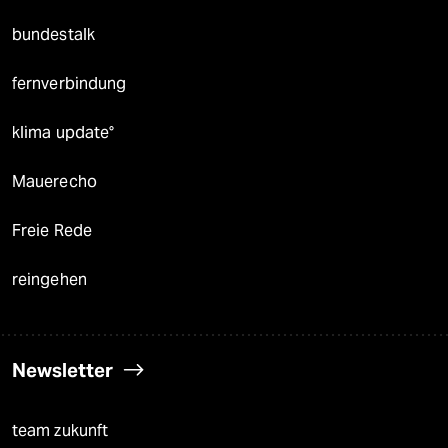
bundestalk
fernverbindung
klima update°
Mauerecho
Freie Rede
reingehen
Newsletter
team zukunft