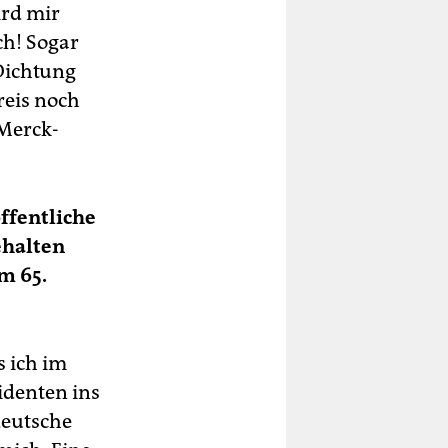
ird mir
ch! Sogar
Dichtung
reis noch
-Merck-
ffentliche
ehalten
m 65.
s ich im
identen ins
deutsche