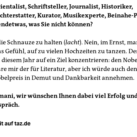
ientalist, Schriftsteller, Journalist, Historiker,
chterstatter, Kurator, Musikexperte, Beinahe-P
gendetwas, was Sie nicht können?
ie Schnauze zu halten (
lacht
). Nein, im Ernst, 
as Gefühl, auf zu vielen Hochzeiten zu tanzen. De
n diesem Jahr auf ein Ziel konzentrieren: den Nob
re mir der für Literatur, aber ich würde auch de
obelpreis in Demut und Dankbarkeit annehmen.
mani, wir wünschen Ihnen dabei viel Erfolg un
spräch.
t auf taz.de