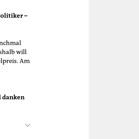
olitiker –
manchmal
shalb will
elpreis. Am
n
d danken