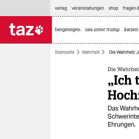
hautnavigation anspringen
hauptinhalt anspringen
footer anspringen
verlag
veranstaltungen
shop
fragen &
bergsteigen
usa unter trump
katzen

taz zahl ich
taz zahl ich
Startseite
Wahrheit
Die Wahrheit: „
themen
politik
Die Wahrhei
„Ich 
öko
Hoch
gesellschaft
Das Wahrhe
kultur
Schwerinte
Ehrungen.
sport