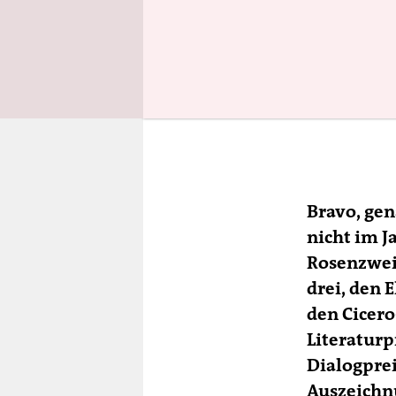
Bravo, gen
nicht im J
Rosenzweig
drei, den 
den Cicero
Literaturp
Dialogprei
Auszeichnu