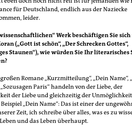
t eben doch noch nicht reif ist für jemanden wie 
ance für Deutschland, endlich aus der Naziecke
ommen, leider.
wissenschaftlichen“ Werk beschäftigen Sie sich
ran („Gott ist schön“, „Der Schrecken Gottes“,
es Staunen“), wie würden Sie Ihr literarisches
en?
 großen Romane „Kurzmitteilung“, „Dein Name“, 
 „Sozusagen Paris“ handeln von der Liebe, der
eit der Liebe und gleichzeitig der Unmöglichkeit
 Beispiel „Dein Name“: Das ist einer der ungewöh
rer Zeit, ich schreibe über alles, was es zu wisse
Leben und das Leben überhaupt.