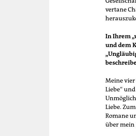
Gesellschaf
vertane Ch
herauszuk
In Ihrem „
und dem Ko
„Ungläubig
beschreib
Meine vier
Liebe“ und
Unmöglichk
Liebe. Zum
Romane unse
über mein 