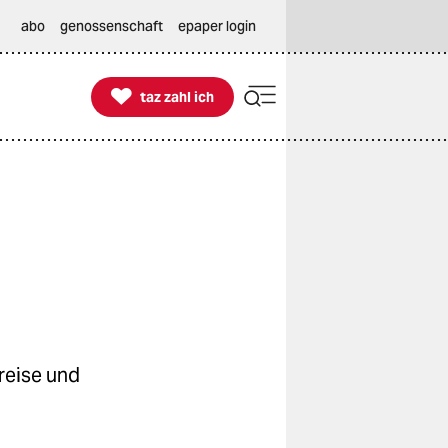
abo
genossenschaft
epaper login

taz zahl ich
taz zahl ich
reise und