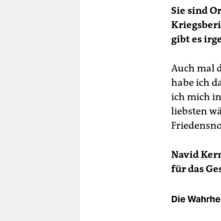
Sie sind Or
Kriegsberi
gibt es ir
Auch mal d
habe ich d
ich mich i
liebsten wä
Friedensn
Navid Ker
für das Ge
Die Wahrhei