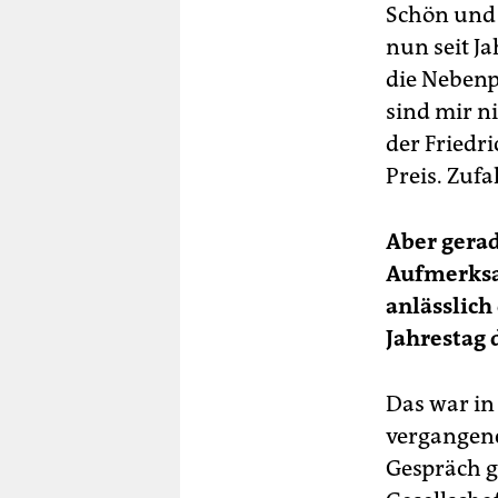
Schön und 
nun seit J
die Nebenp
sind mir n
der Friedr
Preis. Zufa
Aber gerad
Aufmerksam
anlässlich
Jahrestag 
Das war in 
vergangene
Gespräch g