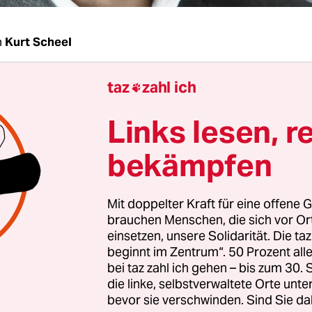
n
Kurt Scheel
taz
zahl ich
r Herr Kermani, ich nenne Ihnen jetzt einige Ja

hnen dazu ein? 2001, 2002, 2005, 2006, 2007, 201
Links lesen, r
mani:
Es sind, wie ich sie für mich nenne, „die Za
bekämpfen
denn in diesen Jahren habe ich keinen, ich wieder
zigen renommierten Preis verliehen bekommen.
Mit doppelter Kraft für eine offene G
brauchen Menschen, die sich vor O
einsetzen, unsere Solidarität. Die ta
beginnt im Zentrum“. 50 Prozent a
bei taz zahl ich gehen – bis zum 30
die linke, selbstverwaltete Orte unte
bevor sie verschwinden. Sind Sie da