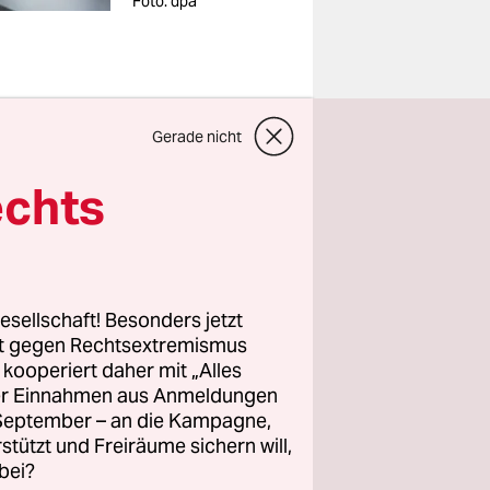
Foto: dpa
hreszahlen,
Gerade nicht
0, 2013.
echts
hlen der
hole:
esellschaft! Besonders jetzt
rt gegen Rechtsextremismus
z kooperiert daher mit „Alles
ller Einnahmen aus Anmeldungen
. September – an die Kampagne,
rstützt und Freiräume sichern will,
bei?