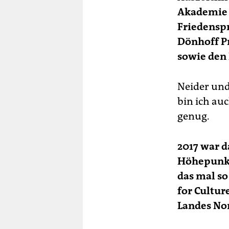
Akademie 
Friedenspr
Dönhoff P
sowie den 
Neider und
bin ich au
genug.
2017 war d
Höhepunkt
das mal so
for Cultur
Landes No