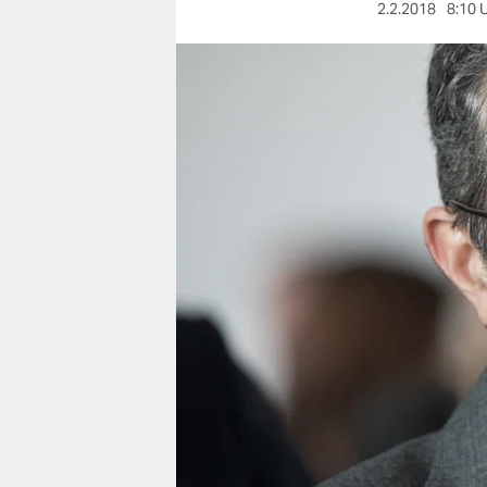
berlin
2.2.2018
8:10 
nord
wahrheit
verlag
verlag
veranstaltungen
shop
fragen & hilfe
unterstützen
abo
genossenschaft