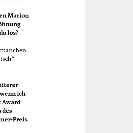
den Marion
söhnung
da los?
n, manchen
utsch“
eiterer
 wenn ich
et Award
s des
mer-Preis.