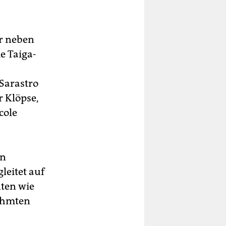
er neben
e Taiga-
Sarastro
r Klöpse,
cole
ln
leitet auf
nten wie
ühmten