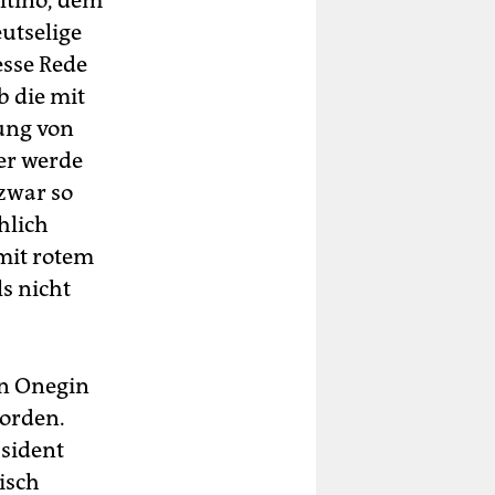
ltino, dem
utselige
esse Rede
b die mit
ung von
 er werde
zwar so
hlich
 mit rotem
s nicht
en Onegin
worden.
äsident
isch