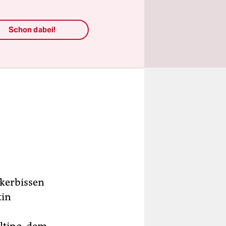
Schon dabei!
ckerbissen
tin