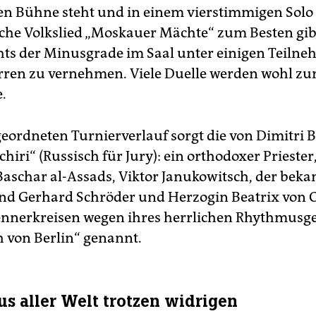
en Bühne steht und in einem vierstimmigen Solo
che Volkslied „Moskauer Mächte“ zum Besten gi
chts der Minusgrade im Saal unter einigen Teilne
ren zu vernehmen. Viele Duelle werden wohl zu
e.
geordneten Turnierverlauf sorgt die von Dimitri B
Schiri“ (Russisch für Jury): ein orthodoxer Priester
aschar al-Assads, Viktor Janukowitsch, der beka
d Gerhard Schröder und Herzogin Beatrix von 
nnerkreisen wegen ihres herrlichen Rhythmusg
h von Berlin“ genannt.
us aller Welt trotzen widrigen