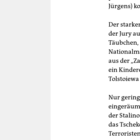
Jürgens) ko
Der starke
der Jury a
Täubchen, 
Nationalma
aus der „Z
ein Kinder
Tolstoiewa
Nur gering
eingeräumt
der Stalino
das Tsche
Terroriste