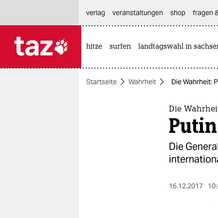
hautnavigation anspringen
hauptinhalt anspringen
footer anspringen
verlag
veranstaltungen
shop
fragen &
hitze
surfen
landtagswahl in sachse

taz zahl ich
taz zahl ich
Startseite
Wahrheit
Die Wahrheit: P
themen
politik
Die Wahrhei
Putin
öko
Die General
gesellschaft
internatio
kultur
16.12.2017
10:
sport