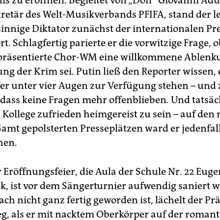
is zu eröffnen. Begleitet von „Don“ Giovanni Adu
retär des Welt-Musikverbands PFIFA, stand der le
innige Diktator zunächst der internationalen Pr
. Schlagfertig parierte er die vorwitzige Frage, o
präsentierte Chor-WM eine willkommene Ablenk
ng der Krim sei. Putin ließ den Reporter wissen,
r unter vier Augen zur Verfügung stehen – und 
 dass keine Fragen mehr offenblieben. Und tatsäc
r Kollege zufrieden heimgereist zu sein – auf den
amt gepolsterten Presseplätzen ward er jedenfall
hen.
r Eröffnungsfeier, die Aula der Schule Nr. 22 Eug
k, ist vor dem Sängerturnier aufwendig saniert 
ch nicht ganz fertig geworden ist, lächelt der Pr
g, als er mit nacktem Oberkörper auf der romant