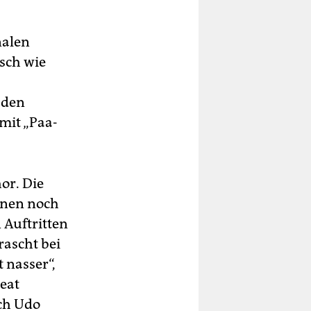
nalen
sch wie
 den
mit „Paa-
or. Die
nnen noch
 Auftritten
rascht bei
 nasser“,
eat
ach Udo