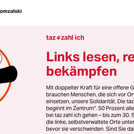
Domzalski
ang, Jubel, Trubel, Heiserkeit – ganz Moskau, vo
taz
zahl ich

nste Hütte, ist erfüllt vom Klang der Chöre. Es b
llen Ecken und Winkeln. Belcanto und Oper ver
Links lesen, r
ckte, vorweihnachtliche Russland. Ach, wäre die
 heimelig …
bekämpfen
en Jahr findet in Russland die 21.
Mit doppelter Kraft für eine offene G
meisterschaft statt. Als Generalprobe für dieses
brauchen Menschen, die sich vor O
s 2018 erfüllt der russische Präsident Wladimir
einsetzen, unsere Solidarität. Die ta
beginnt im Zentrum“. 50 Prozent a
itsch Putin sich und der Menschheit einen
bei taz zahl ich gehen – bis zum 30
sch: ein internationales Chorfestival vor Weihn
die linke, selbstverwaltete Orte unte
bevor sie verschwinden. Sind Sie da