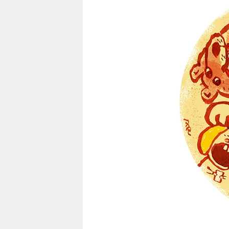
berlin
nord
wahrheit
verlag
verlag
veranstaltungen
shop
fragen & hilfe
unterstützen
abo
genossenschaft