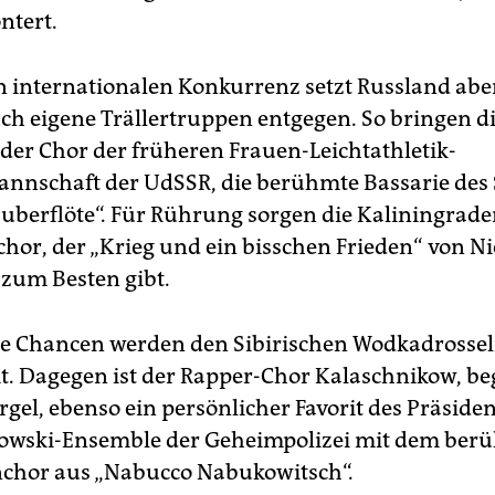
ntert.
n internationalen Konkurrenz setzt Russland ab
uch eigene Trällertruppen entgegen. So bringen di
der Chor der früheren Frauen-Leichtathletik-
nnschaft der UdSSR, die berühmte Bassarie des 
auberflöte“. Für Rührung sorgen die Kaliningrade
chor, der „Krieg und ein bisschen Frieden“ von Ni
 zum Besten gibt.
e Chancen werden den Sibirischen Wodkadrosse
. Dagegen ist der Rapper-Chor Kalaschnikow, beg
rgel, ebenso ein persönlicher Favorit des Präside
kowski-Ensemble der Geheimpolizei mit dem ber
nchor aus „Nabucco Nabukowitsch“.