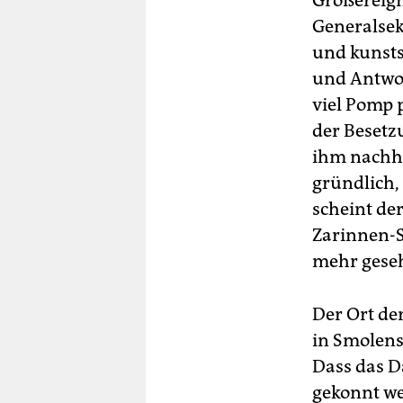
Großereign
Generalsek
und kunsts
und Antwort
viel Pomp 
der Besetzu
ihm nachhe
gründlich,
scheint de
Zarinnen-S
mehr gese
Der Ort de
in Smolens
Dass das Da
gekonnt we