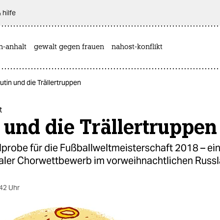
 hilfe
n-anhalt
gewalt gegen frauen
nahost-konflikt
utin und die Trällertruppen
t
 und die Trällertruppen
probe für die Fußballweltmeisterschaft 2018 – ei
naler Chorwettbewerb im vorweihnachtlichen Russl
42 Uhr