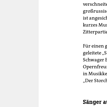
verschneit
großrussis
ist angesi
kurzes Mur
Zitterparti
Für einen 
geleitete „
Schwager B
Opernfreun
in Musikke
„Der Storc
Sänger a