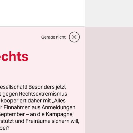
m Kreml bis
Gerade nicht
rummt und
zaubern das
echts
 Welt doch
esellschaft! Besonders jetzt
rt gegen Rechtsextremismus
z kooperiert daher mit „Alles
ller Einnahmen aus Anmeldungen
. September – an die Kampagne,
achten.
rstützt und Freiräume sichern will,
bei?