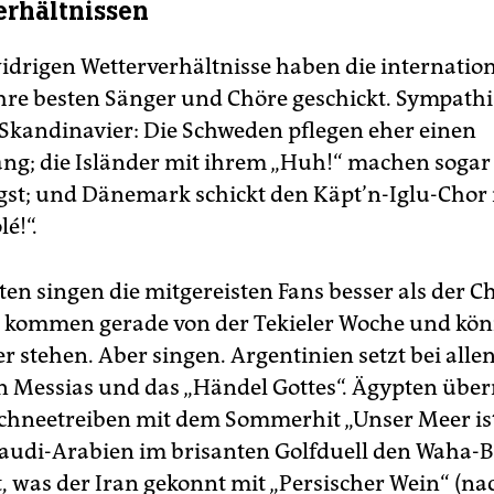
rhältnissen
widrigen Wetterverhältnisse haben die internatio
ihre besten Sänger und Chöre geschickt. Sympathi
Skandinavier: Die Schweden pflegen eher einen
ng; die Isländer mit ihrem „Huh!“ machen sogar
st; und Dänemark schickt den Käpt’n-Iglu-Chor 
lé!“.
ten singen die mitgereisten Fans besser als der Ch
 kommen gerade von der Tekieler Woche und kö
r stehen. Aber singen. Argentinien setzt bei allen
n Messias und das „Händel Gottes“. Ägypten über
chneetreiben mit dem Sommerhit „Unser Meer ist
udi-Arabien im brisanten Golfduell den Waha-B
t, was der Iran gekonnt mit „Persischer Wein“ (n