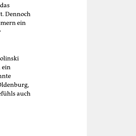
 das
bt. Dennoch
hmern ein
r
olinski
, ein
nnte
Oldenburg,
efühls auch