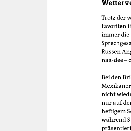
Wetterve
Trotz der 
Favoriten 
immer die 
Sprechgesa
Russen Ang
naa-dee – o
Bei den Bri
Mexikaner
nicht wiede
nur auf de
heftigem S
während Sa
präsentier