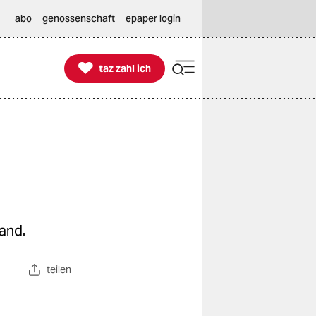
abo
genossenschaft
epaper login

taz zahl ich
taz zahl ich
n
and.
teilen