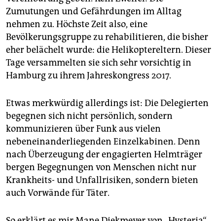
epaper login
Zumutungen und Gefährdungen im Alltag
nehmen zu. Höchste Zeit also, eine
Bevölkerungsgruppe zu rehabilitieren, die bisher
eher belächelt wurde: die Helikopter­eltern. Dieser
Tage versammelten sie sich sehr vorsichtig in
Hamburg zu ihrem Jahreskongress 2017.
Etwas merkwürdig allerdings ist: Die Delegierten
begegnen sich nicht persönlich, sondern
kommunizieren über Funk aus vielen
nebeneinanderliegenden Einzelkabinen. Denn
nach Überzeugung der engagierten Helmträger
bergen Begegnungen von Menschen nicht nur
Krankheits- und Unfallrisiken, sondern bieten
auch Vorwände für Täter.
So erklärt es mir Mane Diekmeyer von „Hysteria“,