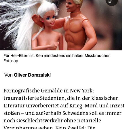
berlin
nord
wahrheit
verlag
verlag
Für Heli-Eltern ist Ken mindestens ein halber Missbraucher
Foto: ap
veranstaltungen
shop
Von
Oliver Domzalski
fragen & hilfe
Pornografische Gemälde in New York;
unterstützen
traumatisierte Studenten, die in der klassischen
Literatur unvorbereitet auf Krieg, Mord und Inzest
abo
stoßen – und außerhalb Schwedens soll es immer
genossenschaft
noch Geschlechtsverkehr ohne notarielle
Vereinbarung geben. Kein Zweifel: Die