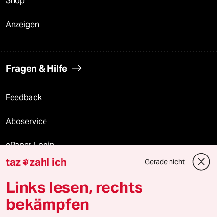
Shop
Anzeigen
Fragen & Hilfe
Feedback
Aboservice
ePaper Login
taz
zahl ich
Gerade nicht

Downloads für Abonnierende
Links lesen, rechts
bekämpfen
© 2026 taz Verlags und Vertriebs GmbH