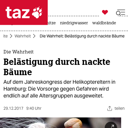

taz zahl ich
krieg in der ukraine
hitze
niedrigwasser
waldbrände

taz zahl ich
seite
Wahrheit
Die Wahrheit: Belästigung durch nackte Bäume
taz zahl ich
themen
Die Wahrheit
Belästigung durch nackte
politik
Bäume
öko
Auf dem Jahreskongress der Helikoptereltern in
Hamburg: Die Vorsorge gegen Gefahren wird
gesellschaft
endlich auf alle Altersgruppen ausgeweitet.
kultur
29.12.2017
9:40 Uhr
teilen
sport