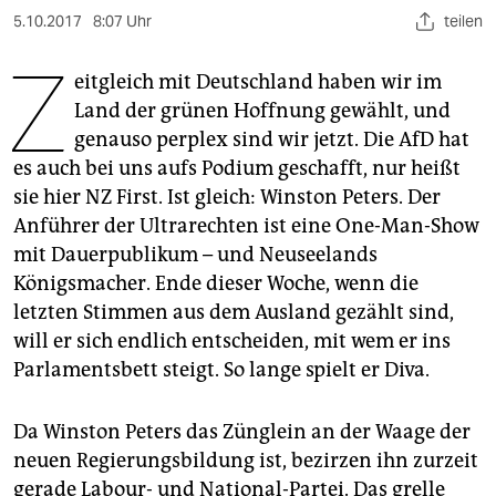
berlin
5.10.2017
8:07 Uhr
teilen
nord
Z
eitgleich mit Deutschland haben wir im
wahrheit
Land der grünen Hoffnung gewählt, und
genauso perplex sind wir jetzt. Die AfD hat
verlag
es auch bei uns aufs Podium geschafft, nur heißt
verlag
sie hier NZ First. Ist gleich: Winston Peters. Der
Anführer der Ultrarechten ist eine One-Man-Show
veranstaltungen
mit Dauerpublikum – und Neuseelands
shop
Königsmacher. Ende dieser Woche, wenn die
letzten Stimmen aus dem Ausland gezählt sind,
fragen & hilfe
will er sich endlich entscheiden, mit wem er ins
unterstützen
Parlamentsbett steigt. So lange spielt er Diva.
abo
Da Winston Peters das Zünglein an der Waage der
genossenschaft
neuen Regierungsbildung ist, bezirzen ihn zurzeit
gerade Labour- und National-Partei. Das grelle