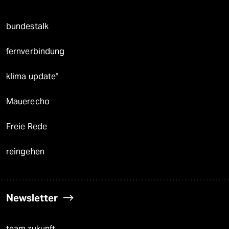
bundestalk
fernverbindung
klima update°
Mauerecho
Freie Rede
reingehen
Newsletter
team zukunft