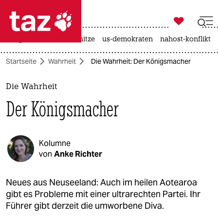

taz zahl ich
krieg in der ukraine
hitze
us-demokraten
nahost-konflikt

taz zahl ich
Startseite
Wahrheit
Die Wahrheit: Der Königsmacher
taz zahl ich
themen
Die Wahrheit
Der Königsmacher
politik
öko
Kolumne
gesellschaft
von
Anke Richter
kultur
Neues aus Neuseeland: Auch im heilen Aotearoa
gibt es Probleme mit einer ultrarechten Partei. Ihr
sport
Führer gibt derzeit die umworbene Diva.