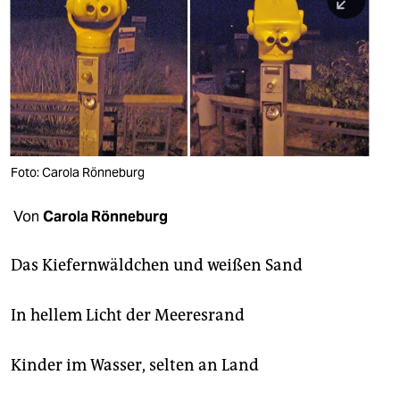
berlin
nord
wahrheit
verlag
verlag
Foto: Carola Rönneburg
veranstaltungen
Von
Carola Rönneburg
shop
fragen & hilfe
Das Kiefernwäldchen und weißen Sand
unterstützen
In hellem Licht der Meeresrand
abo
Kinder im Wasser, selten an Land
genossenschaft