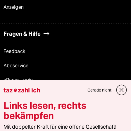
Anzeigen
Fragen & Hilfe
Feedback
Aboservice
ePaper Login
taz
zahl ich
Gerade nicht

Downloads für Abonnierende
Links lesen, rechts
bekämpfen
© 2026 taz Verlags und Vertriebs GmbH
Alle Rechte vorbehalten. Bei rechtlichen Fragen oder für Genehmigungen
Mit doppelter Kraft für eine offene Gesellschaft!
wenden Sie sich bitte an
lizenzen@taz.de