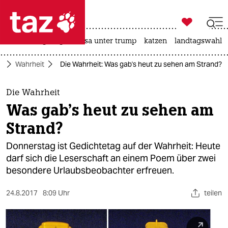

taz zahl ich
hitze
bergsteigen
usa unter trump
katzen
landtagswahl i

taz zahl ich
e
Wahrheit
Die Wahrheit: Was gab's heut zu sehen am Strand?
taz zahl ich
themen
Die Wahrheit
Was gab's heut zu sehen am
politik
Strand?
öko
Donnerstag ist Gedichtetag auf der Wahrheit: Heute
darf sich die Leserschaft an einem Poem über zwei
gesellschaft
besondere Urlaubsbeobachter erfreuen.
kultur
24.8.2017
8:09 Uhr
teilen
sport