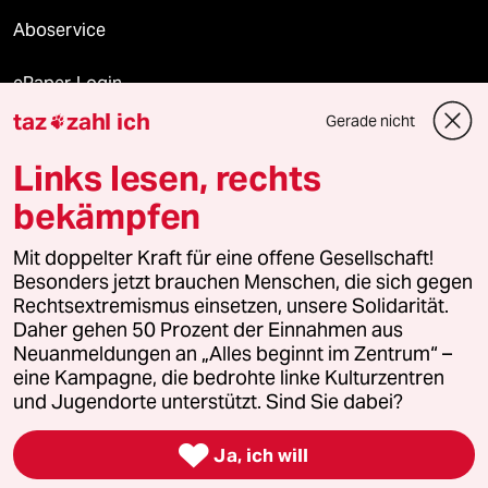
Aboservice
ePaper Login
taz
zahl ich
Gerade nicht

Downloads für Abonnierende
Links lesen, rechts
bekämpfen
© 2026 taz Verlags und Vertriebs GmbH
Mit doppelter Kraft für eine offene Gesellschaft!
Alle Rechte vorbehalten. Bei rechtlichen Fragen oder für Genehmigungen
wenden Sie sich bitte an
lizenzen@taz.de
Besonders jetzt brauchen Menschen, die sich gegen
Rechtsextremismus einsetzen, unsere Solidarität.
Daher gehen 50 Prozent der Einnahmen aus
Feedback
Redaktionsstatut
Kommune-Richtlinien
KI-
Neuanmeldungen an „Alles beginnt im Zentrum“ –
eine Kampagne, die bedrohte linke Kulturzentren
Leitlinie
Informant
Datenschutz
Impressum
AGB
und Jugendorte unterstützt. Sind Sie dabei?
Seitenwende
Einwilligungen widerrufen (Ads)

Ja, ich will