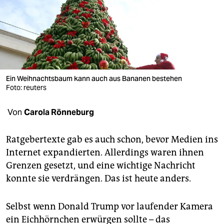
berlin
nord
wahrheit
verlag
Ein Weihnachtsbaum kann auch aus Bananen bestehen
verlag
Foto: reuters
veranstaltungen
Von
Carola Rönneburg
shop
Ratgebertexte gab es auch schon, bevor Medien ins
fragen & hilfe
Internet expandierten. Allerdings waren ihnen
Grenzen gesetzt, und eine wichtige Nachricht
unterstützen
konnte sie verdrängen. Das ist heute anders.
abo
Selbst wenn Donald Trump vor laufender Kamera
genossenschaft
ein Eichhörnchen erwürgen sollte – das