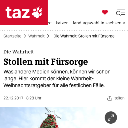

taz zahl ich
iran-krieg
ceuta
hitze
katzen
landtagswahl in sachsen-an

taz zahl ich
Startseite
Wahrheit
Die Wahrheit: Stollen mit Fürsorge
taz zahl ich
themen
Die Wahrheit
Stollen mit Fürsorge
politik
Was andere Medien können, können wir schon
öko
lange: Hier kommt der kleine Wahrheit-
Weihnachtsratgeber für alle festlichen Fälle.
gesellschaft
22.12.2017
8:28 Uhr
teilen
kultur
sport