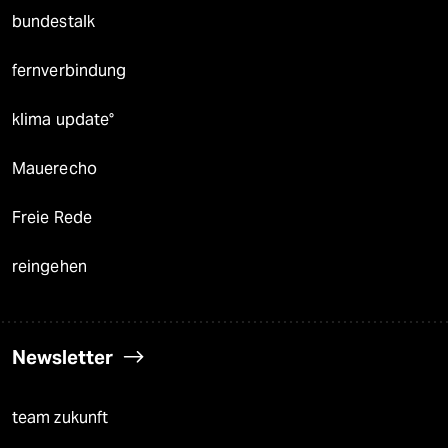
bundestalk
fernverbindung
klima update°
Mauerecho
Freie Rede
reingehen
Newsletter
team zukunft