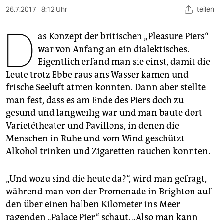
berlin
26.7.2017
8:12 Uhr
teilen
nord
D
as Konzept der britischen „Plea­sure Piers“
wahrheit
war von Anfang an ein dialektisches.
Eigentlich erfand man sie einst, damit die
verlag
Leute trotz Ebbe raus ans Wasser kamen und
verlag
frische Seeluft atmen konnten. Dann aber stellte
man fest, dass es am Ende des Piers doch zu
veranstaltungen
gesund und langweilig war und man baute dort
shop
Varietétheater und Pavillons, in denen die
Menschen in Ruhe und vom Wind geschützt
fragen & hilfe
Alkohol trinken und Zigaretten rauchen konnten.
unterstützen
„Und wozu sind die heute da?“, wird man gefragt,
abo
während man von der Promenade in Brighton auf
genossenschaft
den über einen halben Kilometer ins Meer
ragenden „Palace Pier“ schaut. „Also man kann