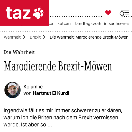

taz zahl ich
iran-krieg
ceuta
hitze
katzen
landtagswahl in sachsen-an

taz zahl ich
Wahrheit
Brexit
Die Wahrheit: Marodierende Brexit-Möwen
taz zahl ich
themen
Die Wahrheit
Marodierende Brexit-Möwen
politik
öko
Kolumne
gesellschaft
von
Hartmut El Kurdi
kultur
Irgendwie fällt es mir immer schwerer zu erklären,
warum ich die Briten nach dem Brexit vermissen
sport
werde. Ist aber so …