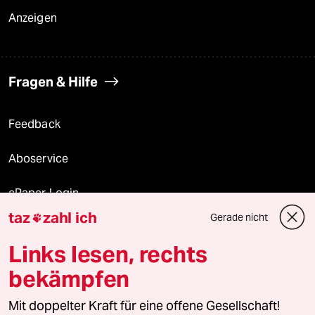
Anzeigen
Fragen & Hilfe
Feedback
Aboservice
ePaper Login
taz
zahl ich
Gerade nicht

Downloads für Abonnierende
Links lesen, rechts
bekämpfen
© 2026 taz Verlags und Vertriebs GmbH
Alle Rechte vorbehalten. Bei rechtlichen Fragen oder für Genehmigungen
Mit doppelter Kraft für eine offene Gesellschaft!
wenden Sie sich bitte an
lizenzen@taz.de