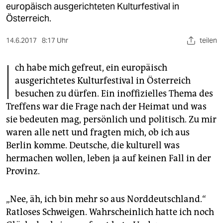
berlin
europäisch ausgerichteten Kulturfestival in
Österreich.
nord
14.6.2017
8:17 Uhr
teilen
wahrheit
I
verlag
ch habe mich gefreut, ein europäisch
ausgerichtetes Kulturfestival in Österreich
verlag
besuchen zu dürfen. Ein inoffizielles Thema des
Treffens war die Frage nach der Heimat und was
veranstaltungen
sie bedeuten mag, persönlich und politisch. Zu mir
shop
waren alle nett und fragten mich, ob ich aus
Berlin komme. Deutsche, die kulturell was
fragen & hilfe
hermachen wollen, leben ja auf keinen Fall in der
unterstützen
Provinz.
abo
„Nee, äh, ich bin mehr so aus Norddeutschland.“
genossenschaft
Ratloses Schweigen. Wahrscheinlich hatte ich noch