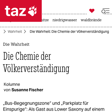

taz zahl ich
krieg in der ukraine
hitze
niedrigwasser
waldbrände

taz zahl ich
te
Wahrheit
Die Wahrheit: Die Chemie der Völkerverständigung
taz zahl ich
themen
Die Wahrheit
Die Chemie der
politik
Völkerverständigung
öko
gesellschaft
Kolumne
kultur
von
Susanne Fischer
sport
„Bus-Begegnungszone“ und „Parkplatz für
Einspurige“: Als Gast aus Lower Saxony auf einem