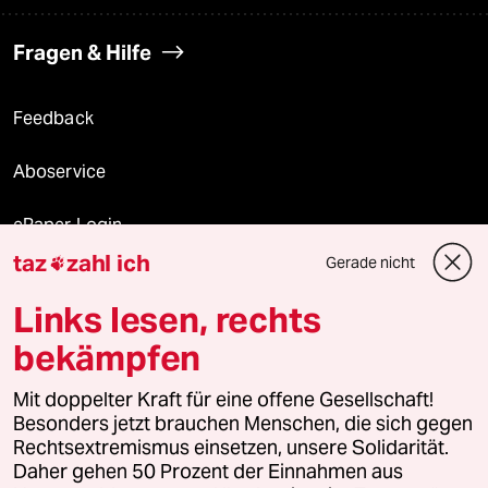
Fragen & Hilfe
Feedback
Aboservice
ePaper Login
taz
zahl ich
Gerade nicht

Downloads für Abonnierende
Links lesen, rechts
bekämpfen
© 2026 taz Verlags und Vertriebs GmbH
Mit doppelter Kraft für eine offene Gesellschaft!
Alle Rechte vorbehalten. Bei rechtlichen Fragen oder für Genehmigungen
wenden Sie sich bitte an
lizenzen@taz.de
Besonders jetzt brauchen Menschen, die sich gegen
Rechtsextremismus einsetzen, unsere Solidarität.
Daher gehen 50 Prozent der Einnahmen aus
Feedback
Redaktionsstatut
Kommune-Richtlinien
KI-