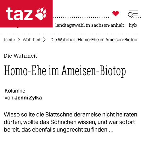

taz zahl ich
niedrigwasser
rente
landtagswahl in sachsen-anhalt
hybri

taz zahl ich
artseite
Wahrheit
Die Wahrheit: Homo-Ehe im Ameisen-Biotop
taz zahl ich
themen
Die Wahrheit
Homo-Ehe im Ameisen-Biotop
politik
öko
Kolumne
von
Jenni Zylka
gesellschaft
kultur
Wieso sollte die Blattschneiderameise nicht heiraten
dürfen, wollte das Söhnchen wissen, und war sofort
sport
bereit, das ebenfalls ungerecht zu finden …