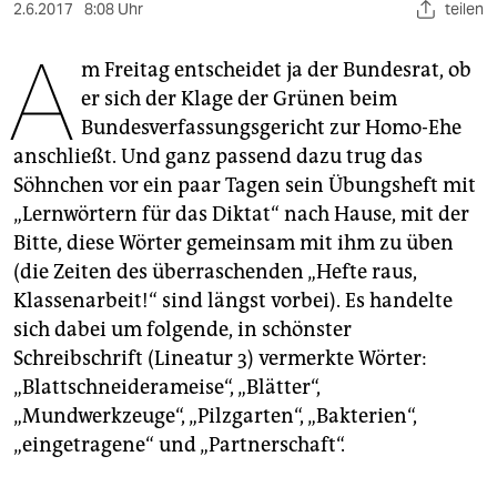
berlin
2.6.2017
8:08 Uhr
teilen
A
nord
m Freitag entscheidet ja der Bundesrat, ob
er sich der Klage der Grünen beim
wahrheit
Bundesverfassungsgericht zur Homo-Ehe
verlag
anschließt. Und ganz passend dazu trug das
Söhnchen vor ein paar Tagen sein Übungsheft mit
verlag
„Lernwörtern für das Diktat“ nach Hause, mit der
veranstaltungen
Bitte, diese Wörter gemeinsam mit ihm zu üben
(die Zeiten des überraschenden „Hefte raus,
shop
Klassenarbeit!“ sind längst vorbei). Es handelte
fragen & hilfe
sich dabei um folgende, in schönster
Schreibschrift (Lineatur 3) vermerkte Wörter:
unterstützen
„Blattschneiderameise“, „Blätter“,
abo
„Mundwerkzeuge“, „Pilzgarten“, „Bakterien“,
„eingetragene“ und „Partnerschaft“.
genossenschaft