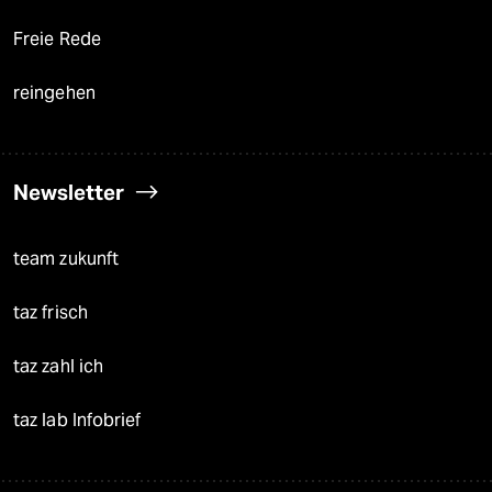
Freie Rede
reingehen
Newsletter
team zukunft
taz frisch
taz zahl ich
taz lab Infobrief