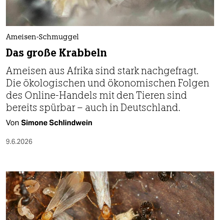
berlin
nord
Ameisen-Schmuggel
wahrheit
Das große Krabbeln
verlag
Ameisen aus Afrika sind stark nachgefragt.
Die ökologischen und ökonomischen Folgen
verlag
des Online-Handels mit den Tieren sind
veranstaltungen
bereits spürbar – auch in Deutschland.
Von
Simone Schlindwein
shop
9.6.2026
fragen & hilfe
unterstützen
abo
genossenschaft