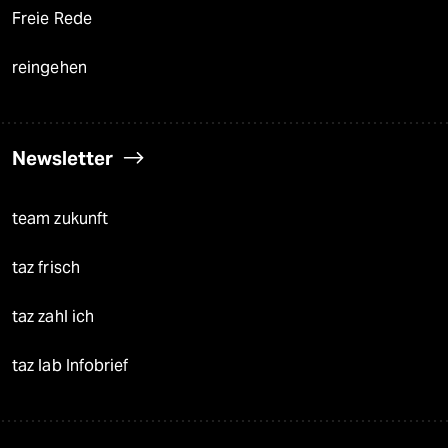
Freie Rede
reingehen
Newsletter
team zukunft
taz frisch
taz zahl ich
taz lab Infobrief