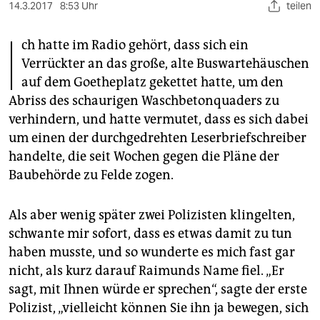
berlin
14.3.2017
8:53 Uhr
teilen
I
nord
ch hatte im Radio gehört, dass sich ein
Verrückter an das große, alte Buswartehäuschen
wahrheit
auf dem Goetheplatz gekettet hatte, um den
verlag
Abriss des schaurigen Waschbetonquaders zu
verhindern, und hatte vermutet, dass es sich dabei
verlag
um einen der durchgedrehten Leserbriefschreiber
veranstaltungen
handelte, die seit Wochen gegen die Pläne der
Baubehörde zu Felde zogen.
shop
fragen & hilfe
Als aber wenig später zwei Polizisten klingelten,
schwante mir sofort, dass es etwas damit zu tun
unterstützen
haben musste, und so wunderte es mich fast gar
abo
nicht, als kurz darauf Raimunds Name fiel. „Er
sagt, mit Ihnen würde er sprechen“, sagte der erste
genossenschaft
Polizist, „vielleicht können Sie ihn ja bewegen, sich