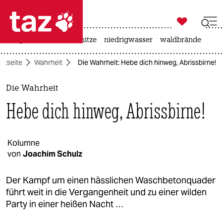

taz zahl ich
krieg in der ukraine
hitze
niedrigwasser
waldbrände

taz zahl ich
artseite
Wahrheit
Die Wahrheit: Hebe dich hinweg, Abrissbirne!
taz zahl ich
themen
Die Wahrheit
Hebe dich hinweg, Abrissbirne!
politik
öko
Kolumne
von
Joachim Schulz
gesellschaft
kultur
Der Kampf um einen hässlichen Waschbetonquader
führt weit in die Vergangenheit und zu einer wilden
sport
Party in einer heißen Nacht …