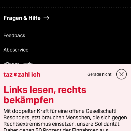
Fragen & Hilfe
Feedback
Aboservice
ePaper Login
taz
zahl ich
Gerade nicht

Downloads für Abonnierende
Links lesen, rechts
bekämpfen
© 2026 taz Verlags und Vertriebs GmbH
Mit doppelter Kraft für eine offene Gesellschaft!
Alle Rechte vorbehalten. Bei rechtlichen Fragen oder für Genehmigungen
wenden Sie sich bitte an
lizenzen@taz.de
Besonders jetzt brauchen Menschen, die sich gegen
Rechtsextremismus einsetzen, unsere Solidarität.
Daher gehen 50 Prozent der Einnahmen aus