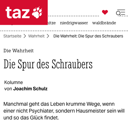

taz zahl ich
krieg in der ukraine
hitze
niedrigwasser
waldbrände

taz zahl ich
Startseite
Wahrheit
Die Wahrheit: Die Spur des Schraubers
taz zahl ich
themen
Die Wahrheit
Die Spur des Schraubers
politik
öko
Kolumne
von
Joachim Schulz
gesellschaft
kultur
Manchmal geht das Leben krumme Wege, wenn
einer nicht Psychiater, sondern Hausmeister sein will
sport
und so das Glück findet.