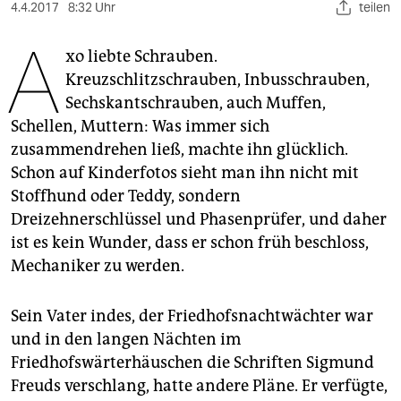
berlin
4.4.2017
8:32 Uhr
teilen
A
nord
xo liebte Schrauben.
Kreuzschlitzschrauben, Inbusschrauben,
wahrheit
Sechskantschrauben, auch Muffen,
verlag
Schellen, Muttern: Was immer sich
zusammendrehen ließ, machte ihn glücklich.
verlag
Schon auf Kinderfotos sieht man ihn nicht mit
veranstaltungen
Stoffhund oder Teddy, sondern
Dreizehnerschlüssel und Phasenprüfer, und daher
shop
ist es kein Wunder, dass er schon früh beschloss,
fragen & hilfe
Mechaniker zu werden.
unterstützen
Sein Vater indes, der Friedhofsnachtwächter war
abo
und in den langen Nächten im
Friedhofswärterhäuschen die Schriften Sigmund
genossenschaft
Freuds verschlang, hatte andere Pläne. Er verfügte,