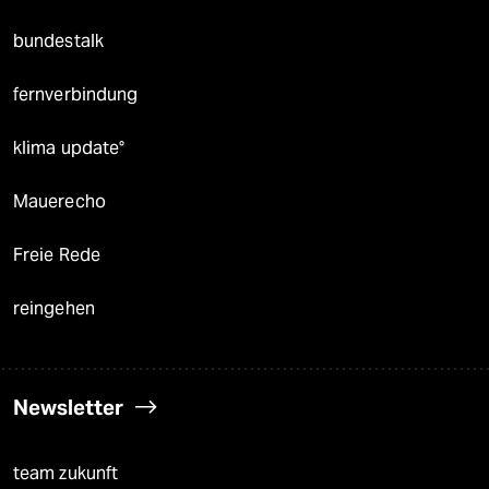
bundestalk
fernverbindung
klima update°
Mauerecho
Freie Rede
reingehen
Newsletter
team zukunft