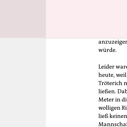
Dem Mammut
Urkontinen
an unters
anzuzeigen
würde.
Leider war
heute, wei
Tröterich m
ließen. Da
Meter in d
wolligen Ri
ließ keine
Mannschaf