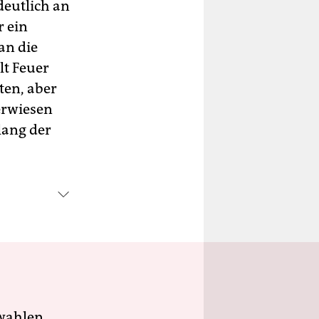
deutlich an
r ein
an die
lt Feuer
ten, aber
erwiesen
lang der
wahlen