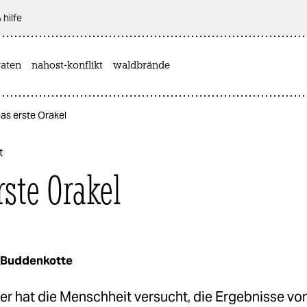
 hilfe
aten
nahost-konflikt
waldbrände
Das erste Orakel
t
rste Orakel
 Buddenkotte
r hat die Menschheit versucht, die Ergebnisse vo