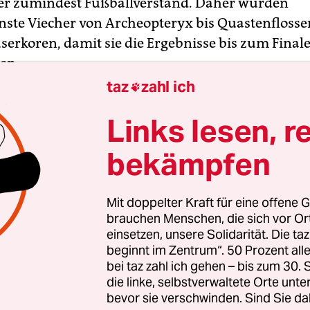
er zumindest Fußballverstand. Daher wurden
nste Viecher von Archeopteryx bis Quastenflosse
serkoren, damit sie die Ergebnisse bis zum Final
en.
taz
zahl ich

Links lesen, r
bekämpfen
Mit doppelter Kraft für eine offene G
brauchen Menschen, die sich vor O
einsetzen, unsere Solidarität. Die ta
beginnt im Zentrum“. 50 Prozent a
bei taz zahl ich gehen – bis zum 30
die linke, selbstverwaltete Orte unte
bevor sie verschwinden. Sind Sie da