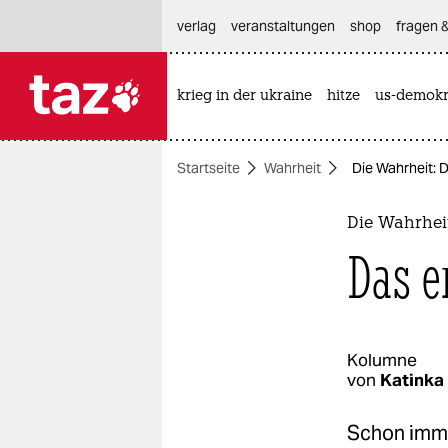
hautnavigation anspringen
hauptinhalt anspringen
footer anspringen
verlag
veranstaltungen
shop
fragen &
krieg in der ukraine
hitze
us-demokr

taz zahl ich
taz zahl ich
Startseite
Wahrheit
Die Wahrheit: 
themen
politik
Die Wahrhei
Das e
öko
gesellschaft
kultur
Kolumne
von
Katinka
sport
Schon imme