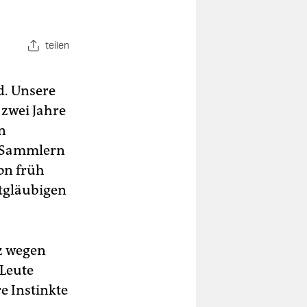
teilen
d. Unsere
 zwei Jahre
n
, Sammlern
on früh
htgläubigen
nz wegen
 Leute
e Instinkte