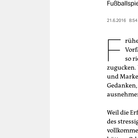
berlin
Fußballspie
nord
21.6.2016
8:54
wahrheit
F
rühe
verlag
Vorf
verlag
so r
veranstaltungen
zugucken. 
und Market
shop
Gedanken, 
fragen & hilfe
ausnehmen
unterstützen
Weil die E
abo
des stress
genossenschaft
vollkommen