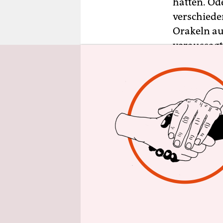
hätten. Od
epaper login
verschiede
Orakeln au
voraussagt