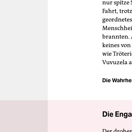
nur spitze
Fahrt, tro
geordnetes
Menschheit
brannten. 
keines von
wie Tröter
Vuvuzela a
Die Wahrhei
Die Enga
Der drohe