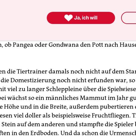

kalb Tröterich etwa wurde anlässlich des ers
Ja, ich will
ten-Cup vor rund drei Millionen Jahren beigebra
chiedlichen Höhleneingängen zu schubbern, um
, ob Pangea oder Gondwana den Pott nach Haus
en die Tiertrainer damals noch nicht auf dem St
l die Domestizierung noch nicht erfunden war, so 
it viel zu langer Schleppleine über die Spielwies
bei wächst so ein männliches Mammut im Jahr gu
ie Höhe und in die Breite, außerdem pubertieren 
esen viel doller als beispielsweise Fruchtfliegen. 
n Stein auf dem anderen und stampfte die Spieler 
ten in den Erdboden. Und da schon die Urmens