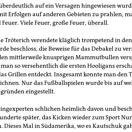
überdeutlich auf ein Versagen hingewiesen wurd
mit Erfolgen auf anderen Gebieten zu prahlen, m
 Feuer. Viele Feuer, große Feuer, überall.
e Tröterich verendete kläglich trompetend in d
rde beschloss, die Beweise für das Debakel zu ver
den mittlerweile knusprigen Mammutbullen versp
 man so versehentlich die ersten Hooligans ersch
das Grillen entdeckt. Insgesamt konnte man den T
eichnen. Nur das Fußballspielen wurde bis auf we
sgründen eingestellt.
ingexperten schlichen heimlich davon und besch
hunderte später, das Kicken wieder zum Sport N
n. Dieses Mal in Südamerika, wo es Kautschuk ga