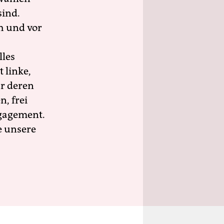
sind.
h und vor
lles
 linke,
ür deren
n, frei
ngagement.
e unsere