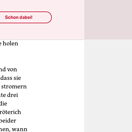
ten
Schon dabei!
cht, sich
e holen
and von
dass sie
e stromern
te drei
die
Tröterich
beider
chen, wann