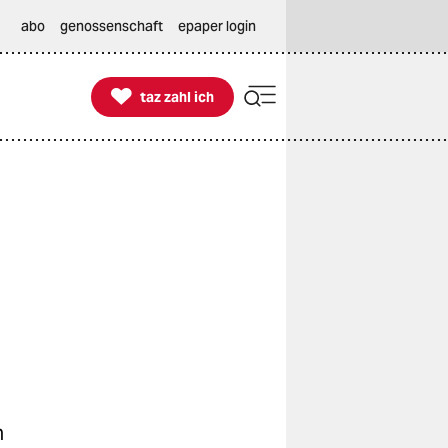
abo
genossenschaft
epaper login

taz zahl ich
taz zahl ich
n