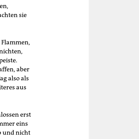
en,
achten sie
en Flammen,
nichten,
eiste.
affen, aber
ag also als
iteres aus
lossen erst
ummer eins
b und nicht