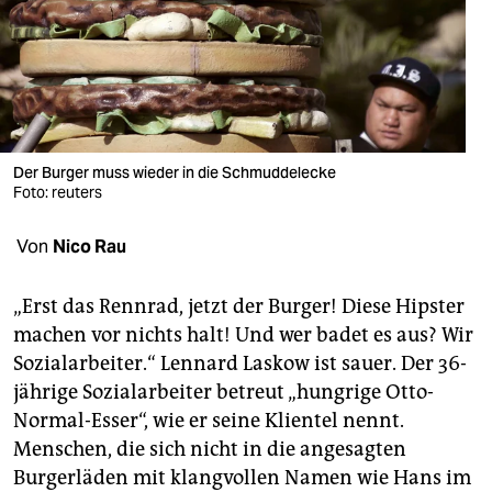
berlin
nord
wahrheit
verlag
Der Burger muss wieder in die Schmuddelecke
verlag
Foto: reuters
veranstaltungen
Von
Nico Rau
shop
„Erst das Rennrad, jetzt der Burger! Diese Hipster
fragen & hilfe
machen vor nichts halt! Und wer badet es aus? Wir
Sozialarbeiter.“ Lennard Laskow ist sauer. Der 36-
unterstützen
jährige Sozialarbeiter betreut „hungrige Otto-
abo
Normal-Esser“, wie er seine Klientel nennt.
Menschen, die sich nicht in die angesagten
genossenschaft
Burgerläden mit klangvollen Namen wie Hans im