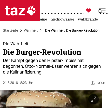

taz zahl ich
hitze
krieg in der ukraine
niedrigwasser
waldbrände

taz zahl ich
Startseite
Wahrheit
Die Wahrheit: Die Burger-Revolution
taz zahl ich
themen
Die Wahrheit
Die Burger-Revolution
politik
Der Kampf gegen den Hipster-Imbiss hat
öko
begonnen. Otto-Normal-Esser wehren sich gegen
die Kulinarifizierung.
gesellschaft
21.3.2016
8:23 Uhr
teilen
kultur
sport