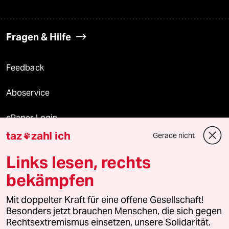
Fragen & Hilfe
Feedback
Aboservice
ePaper Login
taz
zahl ich
Gerade nicht

Downloads für Abonnierende
Links lesen, rechts
bekämpfen
© 2026 taz Verlags und Vertriebs GmbH
Mit doppelter Kraft für eine offene Gesellschaft!
Alle Rechte vorbehalten. Bei rechtlichen Fragen oder für Genehmigungen
wenden Sie sich bitte an
lizenzen@taz.de
Besonders jetzt brauchen Menschen, die sich gegen
Rechtsextremismus einsetzen, unsere Solidarität.