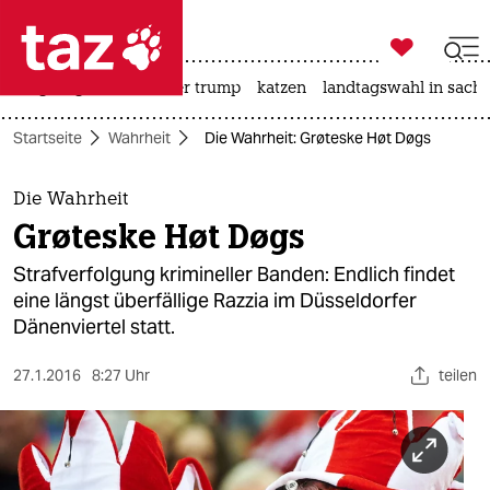

taz zahl ich
bergsteigen
usa unter trump
katzen
landtagswahl in sachs

taz zahl ich
Startseite
Wahrheit
Die Wahrheit: Grøteske Høt Døgs
taz zahl ich
themen
Die Wahrheit
Grøteske Høt Døgs
politik
Strafverfolgung krimineller Banden: Endlich findet
öko
eine längst überfällige Razzia im Düsseldorfer
Dänenviertel statt.
gesellschaft
27.1.2016
8:27 Uhr
teilen
kultur
sport