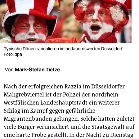
berlin
nord
wahrheit
verlag
Typische Dänen randalieren im bedauernswerten Düsseldorf
Foto: dpa
verlag
veranstaltungen
Von
Mark-Stefan Tietze
shop
Nach der erfolgreichen Razzia im Düsseldorfer
fragen & hilfe
Mahgrebviertel ist der Polizei der nordrhein-
westfälischen Landeshauptstadt ein weiterer
unterstützen
Schlag im Kampf gegen gefährliche
abo
Migrantenbanden gelungen. Solche hatten zuletzt
viele Bürger verunsichert und die Staatsgewalt auf
genossenschaft
eine harte Probe gestellt. In der Nacht zu Dienstag