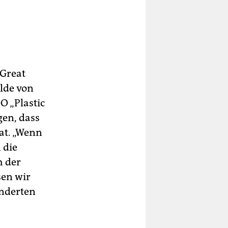
 Great
lde von
 „Plastic
gen, dass
at. „Wenn
 die
h der
sen wir
inderten