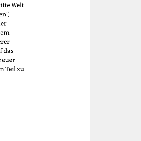
itte Welt
en“,
der
nem
erer
f das
neuer
 Teil zu