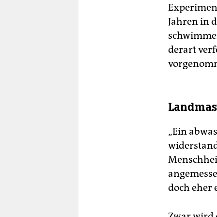
Experiment
Jahren in d
schwimmend
derart ver
vorgenomm
Landmass
„Ein abwa
widerstand
Menschheit
angemessen
doch eher e
Zwar wird 