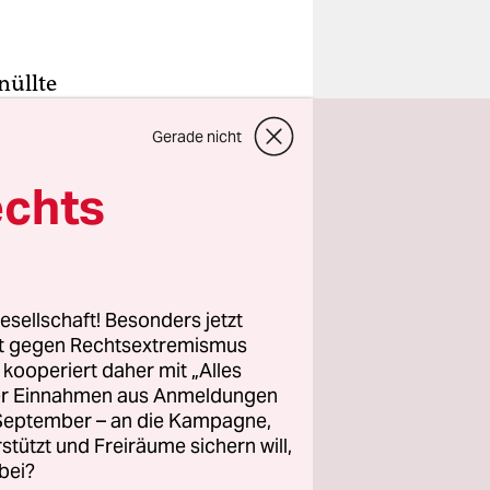
nüllte
inige
Gerade nicht
 wählen
d huschen
echts
ingt den
um Taumeln,
esellschaft! Besonders jetzt
 gestorben
rt gegen Rechtsextremismus
ch und hebt
z kooperiert daher mit „Alles
ller Einnahmen aus Anmeldungen
. September – an die Kampagne,
rstützt und Freiräume sichern will,
bei?