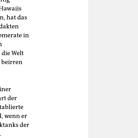
 Hawaiis
n, hat das
idakten
lomerate in
m
 die Welt
 beirren
iner
hrt der
tablierte
, wenn er
ktanks der
.