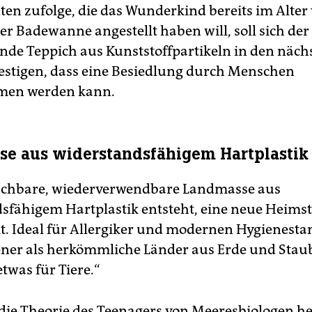
en zufolge, die das Wunderkind bereits im Alter
er Badewanne angestellt haben will, soll sich der
e Teppich aus Kunststoffpartikeln in den näch
festigen, dass eine Besiedlung durch Menschen
en werden kann.
e aus widerstandsfähigem Hartplastik
schbare, wiederverwendbare Landmasse aus
sfähigem Hartplastik entsteht, eine neue Heimsta
. Ideal für Allergiker und modernen Hygienest
er als herkömmliche Länder aus Erde und Staub
twas für Tiere.“
die Theorie des Teenagers von Meeresbiologen he