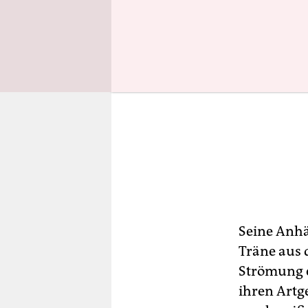
Seine Anhä
Träne aus 
Strömung e
ihren Artg