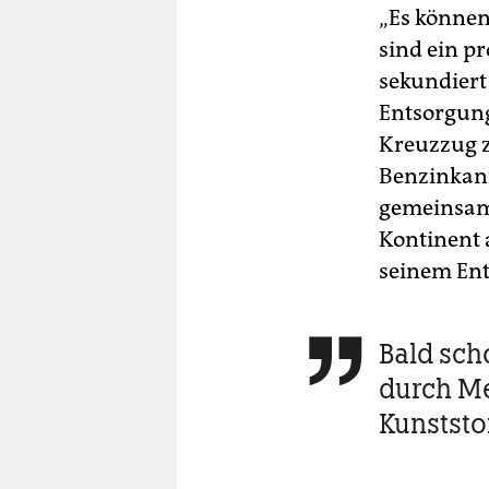
„Es können 
sind ein p
sekundiert 
Entsorgun
Kreuzzug z
Benzinkani
gemeinsame
Kontinent 
seinem Ent
Bald sch

durch M
Kunststo