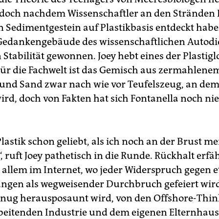
, doch nachdem Wissenschaftler an den Stränden
in Sedimentgestein auf Plastikbasis entdeckt habe
 Gedankengebäude des wissenschaftlichen Autod
 Stabilität gewonnen. Joey hebt eines der Plastig
Für die Fachwelt ist das Gemisch aus zermahlene
 und Sand zwar nach wie vor Teufelszeug, an dem
ird, doch von Fakten hat sich Fontanella noch nie
lastik schon geliebt, als ich noch an der Brust me
, ruft Joey pathetisch in die Runde. Rückhalt erfä
r allem im Internet, wo jeder Widerspruch gegen e
gen als wegweisender Durchbruch gefeiert wird
enug herausposaunt wird, von den Offshore-Thin
beitenden Industrie und dem eigenen Elternhaus