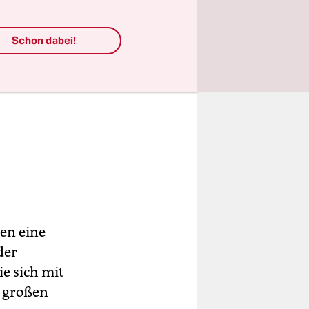
Schon dabei!
en eine
der
e sich mit
m großen