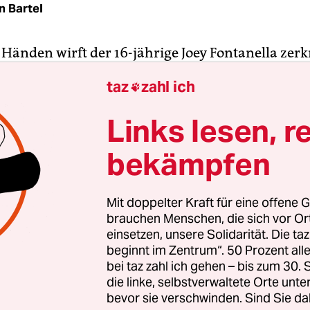
n Bartel
 Händen wirft der 16-jährige Joey Fontanella zerk
n in die laue Brise des hawaiianischen Abends. E
taz
zahl ich

risch über den makellosen Sandstrand, andere
instinktiv den kürzesten Weg zum Spülsaum un
Links lesen, r
 geschlüpfte Schildkröten den Wellen entgegen.
bekämpfen
rs kecker Beutel steigt hoch in die Lüfte, umschl
 dahinsegelnden Albatros und bringt das Tier z
Mit doppelter Kraft für eine offene G
osselt ins Meer klatscht. „Du sollst nicht umsonst
brauchen Menschen, die sich vor O
t der Umweltaktivist dem dümpelnden Kadaver na
einsetzen, unsere Solidarität. Die ta
beginnt im Zentrum“. 50 Prozent a
zum Schwur.
bei taz zahl ich gehen – bis zum 30
die linke, selbstverwaltete Orte unte
bevor sie verschwinden. Sind Sie da