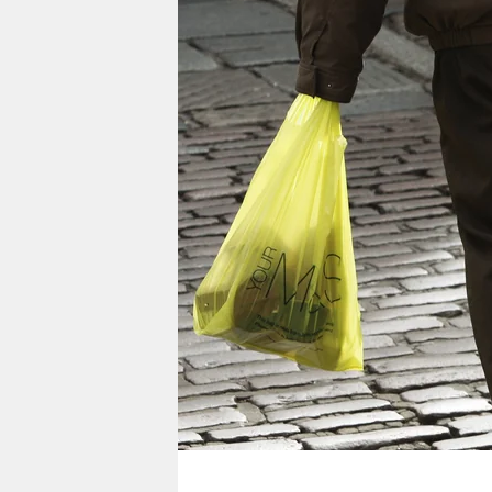
berlin
nord
wahrheit
verlag
verlag
veranstaltungen
shop
fragen & hilfe
unterstützen
abo
genossenschaft