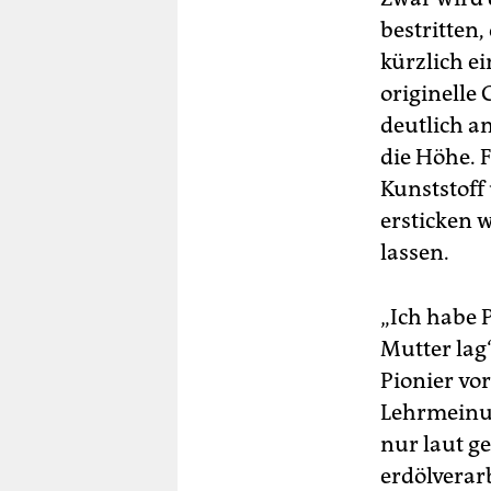
bestritten
kürzlich e
originelle
deutlich an
die Höhe. 
Kunststoff
ersticken w
lassen.
„Ich habe P
Mutter lag“
Pionier vo
Lehrmeinun
nur laut g
erdölverar