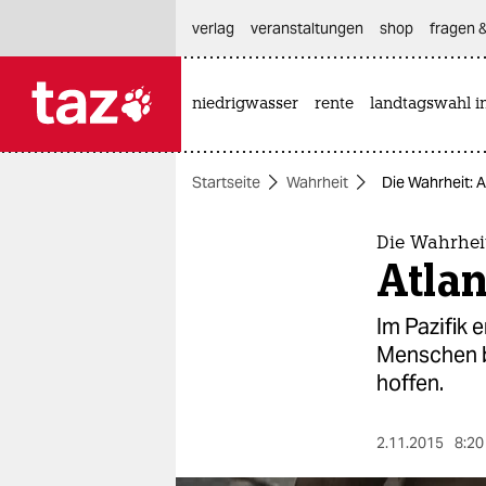
hautnavigation anspringen
hauptinhalt anspringen
footer anspringen
verlag
veranstaltungen
shop
fragen &
niedrigwasser
rente
landtagswahl i

taz zahl ich
taz zahl ich
Startseite
Wahrheit
Die Wahrheit: A
themen
politik
Die Wahrhei
Atlan
öko
Im Pazifik 
gesellschaft
Menschen b
hoffen.
kultur
sport
2.11.2015
8:20