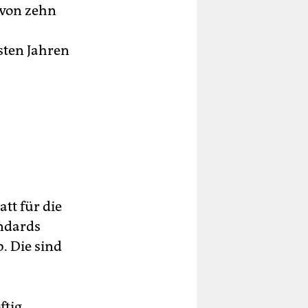
 von zehn
sten Jahren
tt für die
andards
. Die sind
ftig