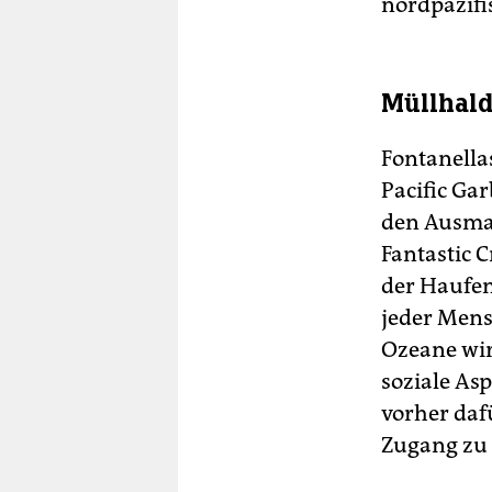
nordpazifi
Müllhal
Fontanella
Pacific Ga
den Ausmaß
Fantastic C
der Haufen
jeder Mensc
Ozeane wirf
soziale As
vorher daf
Zugang zu