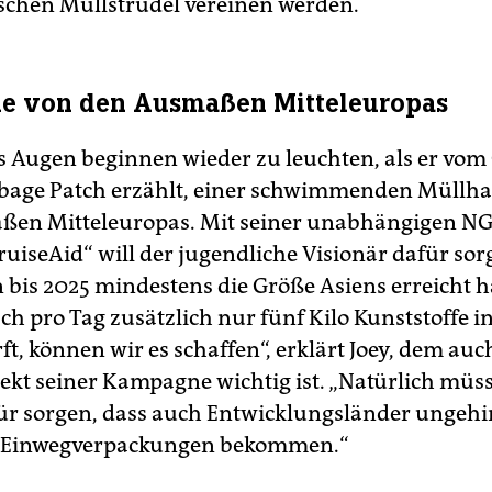
schen Müllstrudel vereinen werden.
de von den Ausmaßen Mitteleuropas
s Augen beginnen wieder zu leuchten, als er vom
rbage Patch erzählt, einer schwimmenden Müllha
en Mitteleuropas. Mit seiner unabhängigen NGO
ruiseAid“ will der jugendliche Visionär dafür sor
 bis 2025 mindestens die Größe Asiens erreicht h
h pro Tag zusätzlich nur fünf Kilo Kunststoffe in
t, können wir es schaffen“, erklärt Joey, dem auc
pekt seiner Kampagne wichtig ist. „Natürlich müs
ür sorgen, dass auch Entwicklungsländer ungeh
 Einwegverpackungen bekommen.“