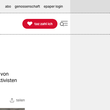
abo
genossenschaft
epaper login

taz zahl ich
taz zahl ich
d von
tivisten
teilen