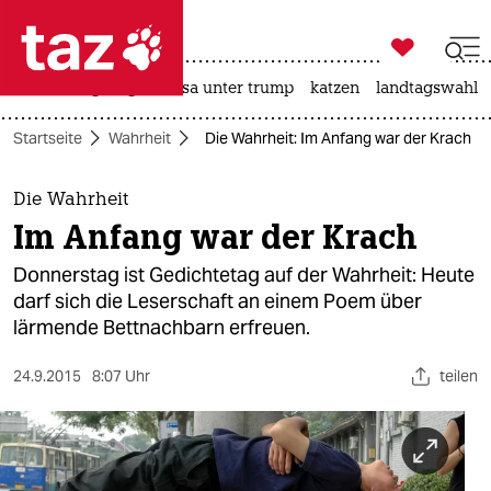

taz zahl ich
hitze
bergsteigen
usa unter trump
katzen
landtagswahl i

taz zahl ich
Startseite
Wahrheit
Die Wahrheit: Im Anfang war der Krach
taz zahl ich
themen
Die Wahrheit
Im Anfang war der Krach
politik
Donnerstag ist Gedichtetag auf der Wahrheit: Heute
öko
darf sich die Leserschaft an einem Poem über
lärmende Bettnachbarn erfreuen.
gesellschaft
24.9.2015
8:07 Uhr
teilen
kultur
sport