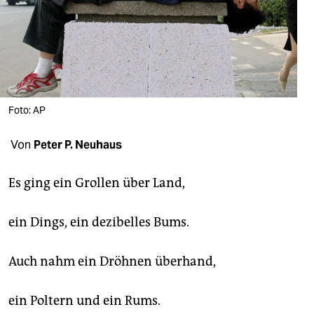
berlin
nord
wahrheit
verlag
Foto: AP
verlag
Von
Peter P. Neuhaus
veranstaltungen
shop
Es ging ein Grollen über Land,
fragen & hilfe
ein Dings, ein dezibelles Bums.
unterstützen
Auch nahm ein Dröhnen überhand,
abo
genossenschaft
ein Poltern und ein Rums.