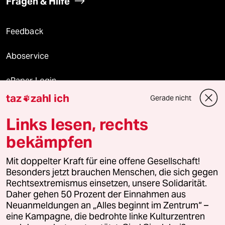
Fragen & Hilfe
Feedback
Aboservice
ePaper Login
taz
zahl ich
Gerade nicht

Downloads für Abonnierende
Links lesen, rechts
bekämpfen
© 2026 taz Verlags und Vertriebs GmbH
Alle Rechte vorbehalten. Bei rechtlichen Fragen oder für Genehmigungen
Mit doppelter Kraft für eine offene Gesellschaft!
wenden Sie sich bitte an
lizenzen@taz.de
Besonders jetzt brauchen Menschen, die sich gegen
Rechtsextremismus einsetzen, unsere Solidarität.
Daher gehen 50 Prozent der Einnahmen aus
Feedback
Redaktionsstatut
Kommune-Richtlinien
KI-
Neuanmeldungen an „Alles beginnt im Zentrum“ –
eine Kampagne, die bedrohte linke Kulturzentren
Leitlinie
Informant
Datenschutz
Impressum
AGB