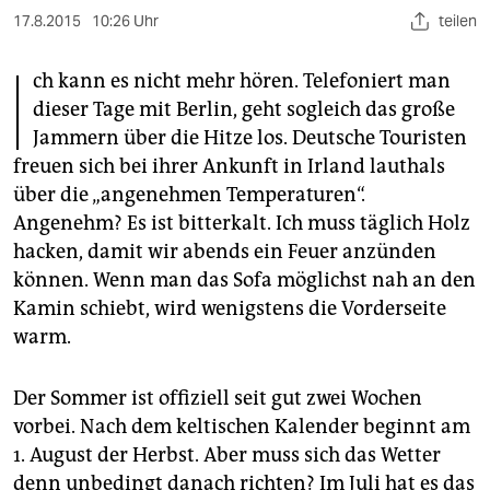
berlin
17.8.2015
10:26 Uhr
teilen
nord
I
ch kann es nicht mehr hören. Telefoniert man
wahrheit
dieser Tage mit Berlin, geht sogleich das große
Jammern über die Hitze los. Deutsche Touristen
verlag
freuen sich bei ihrer Ankunft in Irland lauthals
verlag
über die „angenehmen Temperaturen“.
Angenehm? Es ist bitterkalt. Ich muss täglich Holz
veranstaltungen
hacken, damit wir abends ein Feuer anzünden
shop
können. Wenn man das Sofa möglichst nah an den
Kamin schiebt, wird wenigstens die Vorderseite
fragen & hilfe
warm.
unterstützen
Der Sommer ist offiziell seit gut zwei Wochen
abo
vorbei. Nach dem keltischen Kalender beginnt am
genossenschaft
1. August der Herbst. Aber muss sich das Wetter
denn unbedingt danach richten? Im Juli hat es das