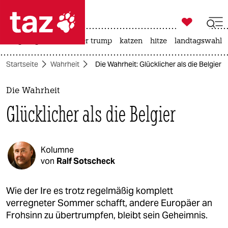

taz zahl ich
bergsteigen
usa unter trump
katzen
hitze
landtagswahl i

taz zahl ich
Startseite
Wahrheit
Die Wahrheit: Glücklicher als die Belgier
taz zahl ich
themen
Die Wahrheit
Glücklicher als die Belgier
politik
öko
Kolumne
gesellschaft
von
Ralf Sotscheck
kultur
Wie der Ire es trotz regelmäßig komplett
verregneter Sommer schafft, andere Europäer an
sport
Frohsinn zu übertrumpfen, bleibt sein Geheimnis.