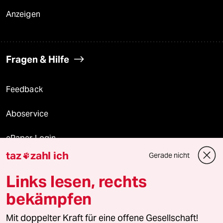
Anzeigen
Fragen & Hilfe
Feedback
Aboservice
ePaper Login
taz
zahl ich
Gerade nicht

Downloads für Abonnierende
Links lesen, rechts
bekämpfen
© 2026 taz Verlags und Vertriebs GmbH
Mit doppelter Kraft für eine offene Gesellschaft!
Alle Rechte vorbehalten. Bei rechtlichen Fragen oder für Genehmigungen