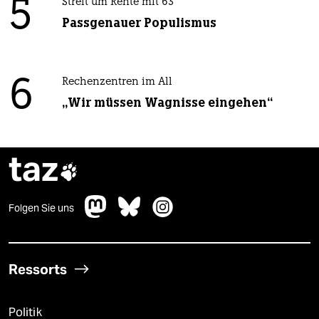
5
Streit um Rente mit 63
Passgenauer Populismus
6
Rechenzentren im All
„Wir müssen Wagnisse eingehen“
taz

Folgen Sie uns
Ressorts
Politik