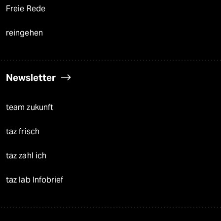
Freie Rede
reingehen
Newsletter
team zukunft
taz frisch
taz zahl ich
taz lab Infobrief