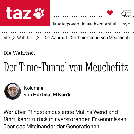

taz zahl ich
niedrigwasser
rente
landtagswahl in sachsen-anhalt
hybri

taz zahl ich
tseite
Wahrheit
Die Wahrheit: Der Time-Tunnel von Meuchefitz
taz zahl ich
themen
Die Wahrheit
Der Time-Tunnel von Meuchefitz
politik
öko
Kolumne
gesellschaft
von
Hartmut El Kurdi
kultur
Wer über Pfingsten das erste Mal ins Wendland
fährt, kehrt zurück mit verstörenden Erkenntnissen
sport
über das Miteinander der Generationen.