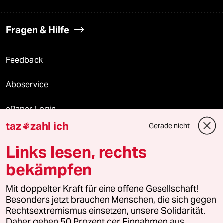
Fragen & Hilfe
Feedback
Aboservice
ePaper Login
taz
zahl ich
Gerade nicht

Downloads für Abonnierende
Links lesen, rechts
bekämpfen
© 2026 taz Verlags und Vertriebs GmbH
Mit doppelter Kraft für eine offene Gesellschaft!
Alle Rechte vorbehalten. Bei rechtlichen Fragen oder für Genehmigungen
wenden Sie sich bitte an
lizenzen@taz.de
Besonders jetzt brauchen Menschen, die sich gegen
Rechtsextremismus einsetzen, unsere Solidarität.
Daher gehen 50 Prozent der Einnahmen aus