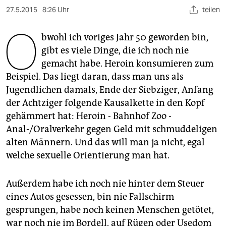
berlin
27.5.2015
8:26 Uhr
teilen
nord
O
bwohl ich voriges Jahr 50 geworden bin,
wahrheit
gibt es viele Dinge, die ich noch nie
gemacht habe. Heroin konsumieren zum
verlag
Beispiel. Das liegt daran, dass man uns als
verlag
Jugendlichen damals, Ende der Siebziger, Anfang
der Achtziger folgende Kausalkette in den Kopf
veranstaltungen
gehämmert hat: Heroin - Bahnhof Zoo -
shop
Anal-/Oralverkehr gegen Geld mit schmuddeligen
alten Männern. Und das will man ja nicht, egal
fragen & hilfe
welche sexuelle Orientierung man hat.
unterstützen
Außerdem habe ich noch nie hinter dem Steuer
abo
eines Autos gesessen, bin nie Fallschirm
genossenschaft
gesprungen, habe noch keinen Menschen getötet,
war noch nie im Bordell, auf Rügen oder Usedom