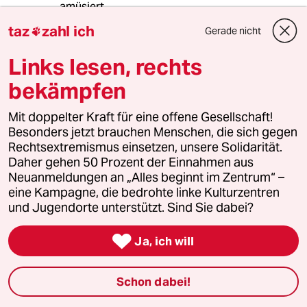
amüsiert.
In einem Großteil der Kommentare offenbart
taz
zahl ich
Gerade nicht

sich die humorlose Spießbürgerlichkeit unserer
Gesellschaft. Wieso darf ein Journalist nicht
Links lesen, rechts
auch mal sarkastisch oder zynisch schreiben?
Wieso darf man als Bundeskanzlerkandidat
bekämpfen
nicht auch mal seinen Mittelfinger in eine
Kamera halten?
Mit doppelter Kraft für eine offene Gesellschaft!
Liegt es etwa daran, dass es sich hierbei um
Besonders jetzt brauchen Menschen, die sich gegen
seriöse Berufsbilder mit einer Vorbildfunktion
Rechtsextremismus einsetzen, unsere Solidarität.
handelt?
Daher gehen 50 Prozent der Einnahmen aus
Wer diese Fragen bejaht darf zum Lachen in
Neuanmeldungen an „Alles beginnt im Zentrum“ –
den Keller gehen, die Schuld bei seinen
eine Kampagne, die bedrohte linke Kulturzentren
Mitmenschen suchen und auch weiterhin H. F.
und Jugendorte unterstützt. Sind Sie dabei?
hören...

Ja, ich will
Ganz einfach
GE
Schon dabei!
09.01.2014
,
12:03 Uhr