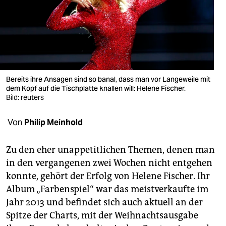
berlin
nord
wahrheit
verlag
Bereits ihre Ansagen sind so banal, dass man vor Langeweile mit
verlag
dem Kopf auf die Tischplatte knallen will: Helene Fischer.
Bild: reuters
veranstaltungen
Von
Philip Meinhold
shop
fragen & hilfe
Zu den eher unappetitlichen Themen, denen man
in den vergangenen zwei Wochen nicht entgehen
unterstützen
konnte, gehört der Erfolg von Helene Fischer. Ihr
abo
Album „Farbenspiel“ war das meistverkaufte im
Jahr 2013 und befindet sich auch aktuell an der
genossenschaft
Spitze der Charts, mit der Weihnachtsausgabe