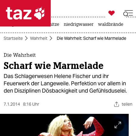

taz zahl ich
krieg in der ukraine
hitze
niedrigwasser
waldbrände

taz zahl ich
Startseite
Wahrheit
Die Wahrheit: Scharf wie Marmelade
taz zahl ich
themen
Die Wahrheit
Scharf wie Marmelade
politik
Das Schlagerwesen Helene Fischer und ihr
öko
Feuerwerk der Langeweile. Perfektion vor allem in
den Disziplinen Dösbackigkeit und Gefühlsduselei.
gesellschaft
7.1.2014
8:16 Uhr
teilen
kultur
sport