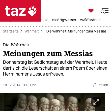

taz zahl ich
krieg in der ukraine
hitze
niedrigwasser
waldbrände

taz zahl ich
Startseite
Wahrheit
Die Wahrheit: Meinungen zum Messias
taz zahl ich
themen
Die Wahrheit
Meinungen zum Messias
politik
Donnerstag ist Gedichtetag auf der Wahrheit. Heute
öko
darf sich die Leserschaft an einem Poem über einen
Herrn namens Jesus erfreuen.
gesellschaft
18.12.2014
8:13 Uhr
teilen
kultur
sport