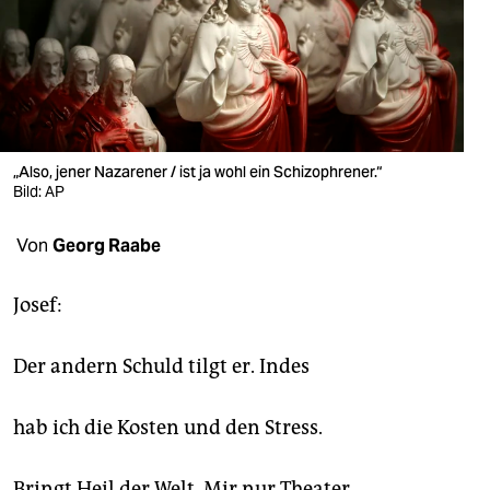
berlin
nord
wahrheit
verlag
„Also, jener Nazarener / ist ja wohl ein Schizophrener.“
verlag
Bild: AP
veranstaltungen
Von
Georg Raabe
shop
Josef:
fragen & hilfe
unterstützen
Der andern Schuld tilgt er. Indes
abo
hab ich die Kosten und den Stress.
genossenschaft
Bringt Heil der Welt. Mir nur Theater.