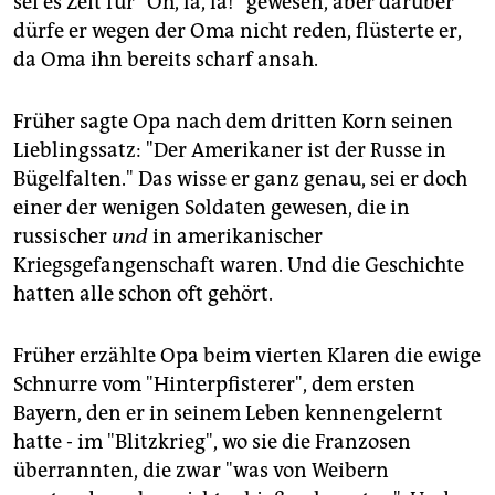
sei es Zeit für "Oh, là, là!" gewesen, aber darüber
epaper login
dürfe er wegen der Oma nicht reden, flüsterte er,
da Oma ihn bereits scharf ansah.
Früher sagte Opa nach dem dritten Korn seinen
Lieblingssatz: "Der Amerikaner ist der Russe in
Bügelfalten." Das wisse er ganz genau, sei er doch
einer der wenigen Soldaten gewesen, die in
russischer
und
in amerikanischer
Kriegsgefangenschaft waren. Und die Geschichte
hatten alle schon oft gehört.
Früher erzählte Opa beim vierten Klaren die ewige
Schnurre vom "Hinterpfisterer", dem ersten
Bayern, den er in seinem Leben kennengelernt
hatte - im "Blitzkrieg", wo sie die Franzosen
überrannten, die zwar "was von Weibern