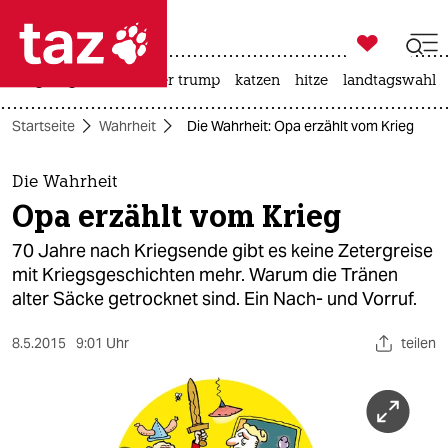

taz zahl ich
bergsteigen
usa unter trump
katzen
hitze
landtagswahl i

taz zahl ich
Startseite
Wahrheit
Die Wahrheit: Opa erzählt vom Krieg
taz zahl ich
themen
Die Wahrheit
Opa erzählt vom Krieg
politik
70 Jahre nach Kriegsende gibt es keine Zetergreise
öko
mit Kriegsgeschichten mehr. Warum die Tränen
alter Säcke getrocknet sind. Ein Nach- und Vorruf.
gesellschaft
8.5.2015
9:01 Uhr
teilen
kultur
sport