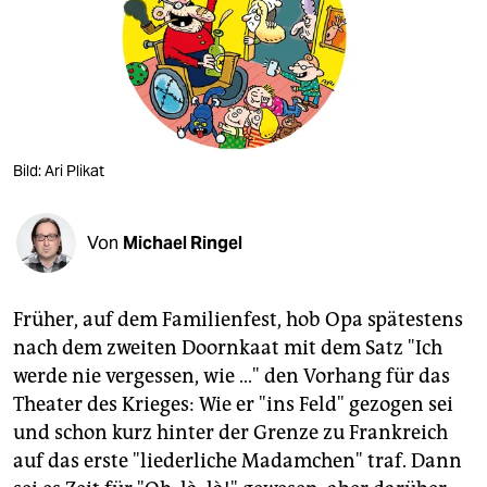
berlin
nord
wahrheit
verlag
Bild: Ari Plikat
verlag
veranstaltungen
Von
Michael Ringel
shop
fragen & hilfe
Früher, auf dem Familienfest, hob Opa spätestens
nach dem zweiten Doornkaat mit dem Satz "Ich
unterstützen
werde nie vergessen, wie …" den Vorhang für das
Theater des Krieges: Wie er "ins Feld" gezogen sei
abo
und schon kurz hinter der Grenze zu Frankreich
genossenschaft
auf das erste "liederliche Madamchen" traf. Dann