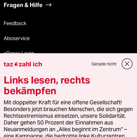
Fragen & Hilfe
Feedback
Aboservice
ePaper Login
taz
zahl ich
Gerade nicht

Downloads für Abonnierende
Links lesen, rechts
bekämpfen
© 2026 taz Verlags und Vertriebs GmbH
Mit doppelter Kraft für eine offene Gesellschaft!
Alle Rechte vorbehalten. Bei rechtlichen Fragen oder für Genehmigungen
wenden Sie sich bitte an
lizenzen@taz.de
Besonders jetzt brauchen Menschen, die sich gegen
Rechtsextremismus einsetzen, unsere Solidarität.
Daher gehen 50 Prozent der Einnahmen aus
Feedback
Redaktionsstatut
Kommune-Richtlinien
KI-
Neuanmeldungen an „Alles beginnt im Zentrum“ –
eine Kampagne, die bedrohte linke Kulturzentren