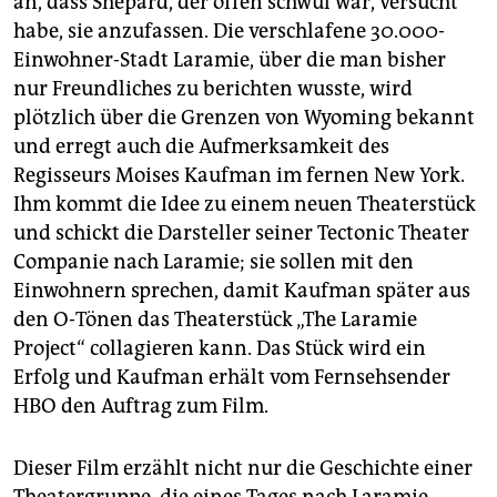
an, dass Shepard, der offen schwul war, versucht
epaper login
habe, sie anzufassen. Die verschlafene 30.000-
Einwohner-Stadt Laramie, über die man bisher
nur Freundliches zu berichten wusste, wird
plötzlich über die Grenzen von Wyoming bekannt
und erregt auch die Aufmerksamkeit des
Regisseurs Moises Kaufman im fernen New York.
Ihm kommt die Idee zu einem neuen Theaterstück
und schickt die Darsteller seiner Tectonic Theater
Companie nach Laramie; sie sollen mit den
Einwohnern sprechen, damit Kaufman später aus
den O-Tönen das Theaterstück „The Laramie
Project“ collagieren kann. Das Stück wird ein
Erfolg und Kaufman erhält vom Fernsehsender
HBO den Auftrag zum Film.
Dieser Film erzählt nicht nur die Geschichte einer