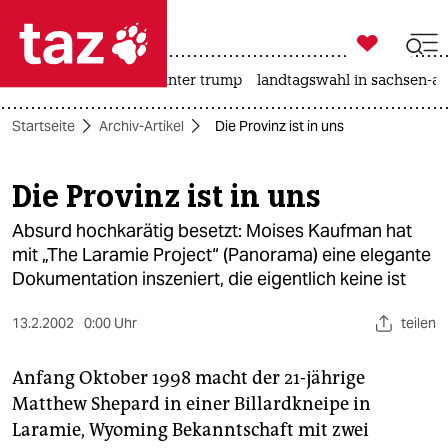

taz zahl ich
nahost-konflikt
usa unter trump
landtagswahl in sachsen-an

taz zahl ich
Startseite
Archiv-Artikel
Die Provinz ist in uns
taz zahl ich
themen
Die Provinz ist in uns
politik
Absurd hochkarätig besetzt: Moises Kaufman hat
mit „The Laramie Project“ (Panorama) eine elegante
öko
Dokumentation inszeniert, die eigentlich keine ist
gesellschaft
13.2.2002
0:00 Uhr
teilen
kultur
Anfang Oktober 1998 macht der 21-jährige
Matthew Shepard in einer Billardkneipe in
sport
Laramie, Wyoming Bekanntschaft mit zwei