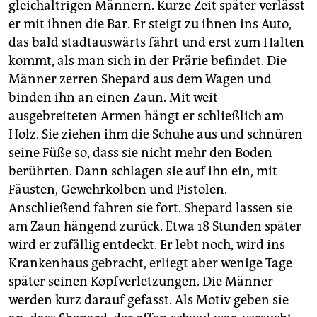
berlin
gleichaltrigen Männern. Kurze Zeit später verlässt
er mit ihnen die Bar. Er steigt zu ihnen ins Auto,
nord
das bald stadtauswärts fährt und erst zum Halten
kommt, als man sich in der Prärie befindet. Die
wahrheit
Männer zerren Shepard aus dem Wagen und
verlag
binden ihn an einen Zaun. Mit weit
ausgebreiteten Armen hängt er schließlich am
verlag
Holz. Sie ziehen ihm die Schuhe aus und schnüren
veranstaltungen
seine Füße so, dass sie nicht mehr den Boden
berührten. Dann schlagen sie auf ihn ein, mit
shop
Fäusten, Gewehrkolben und Pistolen.
fragen & hilfe
Anschließend fahren sie fort. Shepard lassen sie
am Zaun hängend zurück. Etwa 18 Stunden später
unterstützen
wird er zufällig entdeckt. Er lebt noch, wird ins
Krankenhaus gebracht, erliegt aber wenige Tage
abo
später seinen Kopfverletzungen. Die Männer
genossenschaft
werden kurz darauf gefasst. Als Motiv geben sie