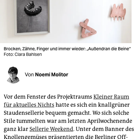
berlin
nord
wahrheit
verlag
Brocken, Zähne, Finger und immer wieder: „Außendran die Beine“
Foto: Clara Bahlsen
verlag
veranstaltungen
Von
Noemi Molitor
shop
fragen & hilfe
Vor dem Fenster des Projektraums
Kleiner Raum
unterstützen
für aktuelles Nichts
hatte es sich ein knallgrüner
Staudensellerie bequem gemacht. Wo sich solche
abo
Stile tummelten war am letzten Aprilwochenende
genossenschaft
ganz klar
Sellerie Weekend
. Unter dem Banner des
Knollengemüses präsentierten die Berliner Off-