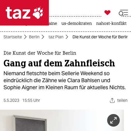

taz zahl ich
hitze
krieg in der ukraine
us-demokraten
nahost-konflikt

taz zahl ich
Startseite
Berlin
taz Plan
Die Kunst der Woche für Berlin
taz zahl ich
themen
Die Kunst der Woche für Berlin
Gang auf dem Zahnfleisch
politik
Niemand fletschte beim Sellerie Weekend so
öko
eindrücklich die Zähne wie Clara Bahlsen und
Sophie Aigner im Kleinen Raum für aktuelles Nichts.
gesellschaft
5.5.2023
15:55 Uhr
teilen
kultur
sport