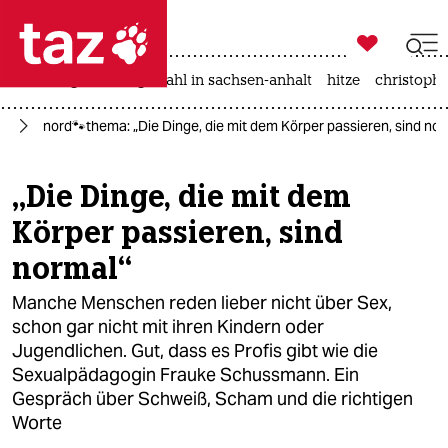

taz zahl ich
iran-krieg
landtagswahl in sachsen-anhalt
hitze
christophe

taz zahl ich
el
nord🐾thema: „Die Dinge, die mit dem Körper passieren, sind nor
taz zahl ich
themen
„Die Dinge, die mit dem
Körper passieren, sind
politik
normal“
öko
Manche Menschen reden lieber nicht über Sex,
gesellschaft
schon gar nicht mit ihren Kindern oder
Jugendlichen. Gut, dass es Profis gibt wie die
kultur
Sexualpädagogin Frauke Schussmann. Ein
Gespräch über Schweiß, Scham und die richtigen
sport
Worte