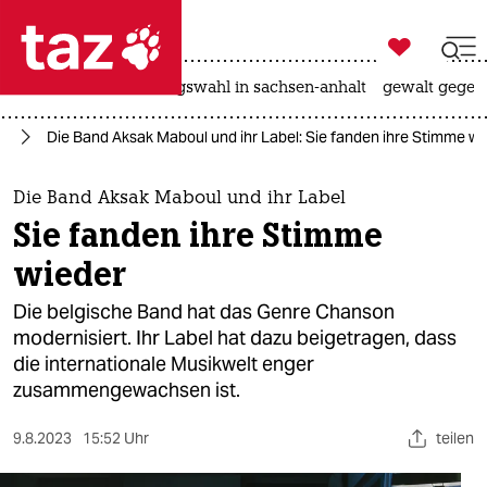

taz zahl ich
hitze
surfen
landtagswahl in sachsen-anhalt
gewalt gegen

taz zahl ich
ik
Die Band Aksak Maboul und ihr Label: Sie fanden ihre Stimme wi
taz zahl ich
themen
Die Band Aksak Maboul und ihr Label
Sie fanden ihre Stimme
politik
wieder
öko
Die belgische Band hat das Genre Chanson
modernisiert. Ihr Label hat dazu beigetragen, dass
gesellschaft
die internationale Musikwelt enger
zusammengewachsen ist.
kultur
sport
9.8.2023
15:52 Uhr
teilen