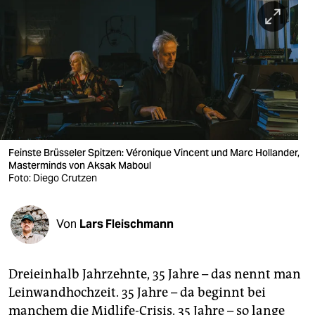
berlin
nord
wahrheit
verlag
verlag
veranstaltungen
Feinste Brüsseler Spitzen: Véronique Vincent und Marc Hollander,
Masterminds von Aksak Maboul
Foto: Diego Crutzen
shop
fragen & hilfe
Von
Lars Fleischmann
unterstützen
abo
Dreieinhalb Jahrzehnte, 35 Jahre – das nennt man
genossenschaft
Leinwandhochzeit. 35 Jahre – da beginnt bei
manchem die Midlife-Crisis. 35 Jahre – so lange