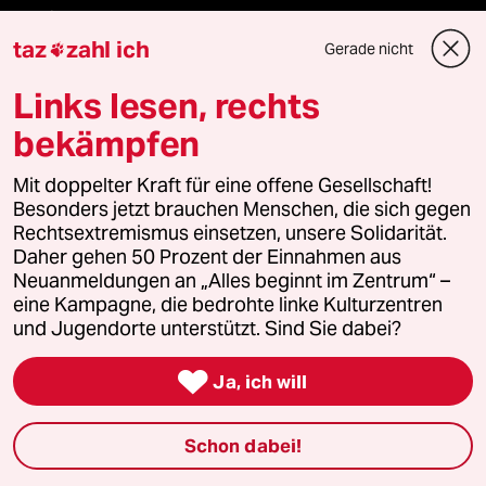
Kantine
taz
zahl ich
Gerade nicht

Shop
Links lesen, rechts
Anzeigen
bekämpfen
Mit doppelter Kraft für eine offene Gesellschaft!
Besonders jetzt brauchen Menschen, die sich gegen
Fragen & Hilfe
Rechtsextremismus einsetzen, unsere Solidarität.
Daher gehen 50 Prozent der Einnahmen aus
Neuanmeldungen an „Alles beginnt im Zentrum“ –
Feedback
eine Kampagne, die bedrohte linke Kulturzentren
und Jugendorte unterstützt. Sind Sie dabei?
Aboservice

Ja, ich will
ePaper Login
Schon dabei!
Downloads für Abonnierende