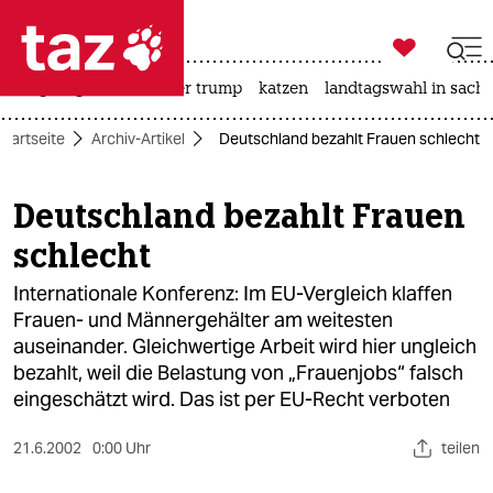

taz zahl ich
bergsteigen
usa unter trump
katzen
landtagswahl in sachs

taz zahl ich
Startseite
Archiv-Artikel
Deutschland bezahlt Frauen schlecht
taz zahl ich
themen
Deutschland bezahlt Frauen
schlecht
politik
Internationale Konferenz: Im EU-Vergleich klaffen
öko
Frauen- und Männergehälter am weitesten
auseinander. Gleichwertige Arbeit wird hier ungleich
gesellschaft
bezahlt, weil die Belastung von „Frauenjobs“ falsch
kultur
eingeschätzt wird. Das ist per EU-Recht verboten
sport
21.6.2002
0:00 Uhr
teilen