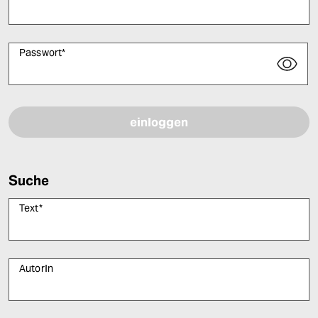
Passwort
*
Bitte füllen Sie alle Pflichtfelder (*) aus, um fortfahren zu können.
Suche
Text
*
AutorIn
Bitte füllen Sie alle Pflichtfelder (*) aus, um fortfahren zu können.