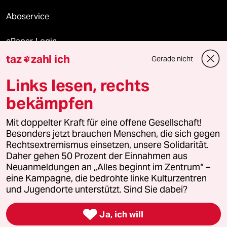
Aboservice
ePaper Login
taz
zahl ich
Gerade nicht

Downloads für Abonnierende
Links lesen, rechts
bekämpfen
© 2026 taz Verlags und Vertriebs GmbH
Mit doppelter Kraft für eine offene Gesellschaft!
Alle Rechte vorbehalten. Bei rechtlichen Fragen oder für Genehmigungen
wenden Sie sich bitte an
lizenzen@taz.de
Besonders jetzt brauchen Menschen, die sich gegen
Rechtsextremismus einsetzen, unsere Solidarität.
Daher gehen 50 Prozent der Einnahmen aus
Feedback
Redaktionsstatut
Kommune-Richtlinien
KI-
Neuanmeldungen an „Alles beginnt im Zentrum“ –
eine Kampagne, die bedrohte linke Kulturzentren
Leitlinie
Informant
Datenschutz
Impressum
AGB
und Jugendorte unterstützt. Sind Sie dabei?
Seitenwende
Einwilligungen widerrufen (Ads)

Ja, ich will