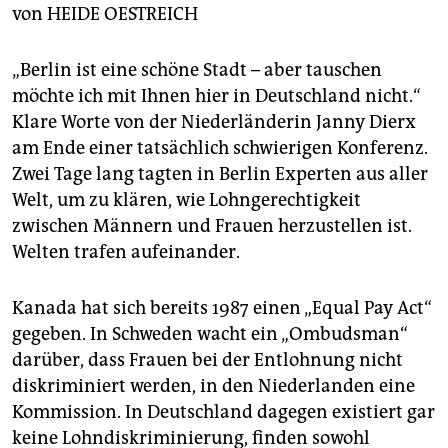
berlin
von
HEIDE OESTREICH
nord
„Berlin ist eine schöne Stadt – aber tauschen
wahrheit
möchte ich mit Ihnen hier in Deutschland nicht.“
Klare Worte von der Niederländerin Janny Dierx
verlag
am Ende einer tatsächlich schwierigen Konferenz.
Zwei Tage lang tagten in Berlin Experten aus aller
verlag
Welt, um zu klären, wie Lohngerechtigkeit
veranstaltungen
zwischen Männern und Frauen herzustellen ist.
Welten trafen aufeinander.
shop
fragen & hilfe
Kanada hat sich bereits 1987 einen „Equal Pay Act“
unterstützen
gegeben. In Schweden wacht ein „Ombudsman“
darüber, dass Frauen bei der Entlohnung nicht
abo
diskriminiert werden, in den Niederlanden eine
Kommission. In Deutschland dagegen existiert gar
genossenschaft
keine Lohndiskriminierung, finden sowohl