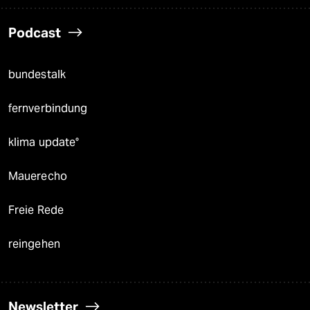
Podcast
bundestalk
fernverbindung
klima update°
Mauerecho
Freie Rede
reingehen
Newsletter