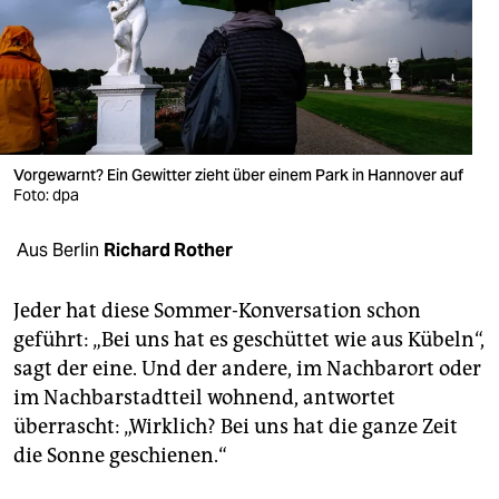
berlin
nord
wahrheit
verlag
Vorgewarnt? Ein Gewitter zieht über einem Park in Hannover auf
verlag
Foto: dpa
veranstaltungen
Aus Berlin
Richard Rother
shop
Jeder hat diese Sommer-Konversation schon
fragen & hilfe
geführt: „Bei uns hat es geschüttet wie aus Kübeln“,
sagt der eine. Und der andere, im Nachbarort oder
unterstützen
im Nachbarstadtteil wohnend, antwortet
abo
überrascht: „Wirklich? Bei uns hat die ganze Zeit
die Sonne geschienen.“
genossenschaft