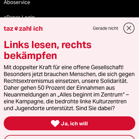
Aboservice
ePaper Login
taz
zahl ich
Gerade nicht

Downloads für Abonnierende
Links lesen, rechts
bekämpfen
© 2026 taz Verlags und Vertriebs GmbH
Mit doppelter Kraft für eine offene Gesellschaft!
Alle Rechte vorbehalten. Bei rechtlichen Fragen oder für Genehmigungen
wenden Sie sich bitte an
lizenzen@taz.de
Besonders jetzt brauchen Menschen, die sich gegen
Rechtsextremismus einsetzen, unsere Solidarität.
Daher gehen 50 Prozent der Einnahmen aus
Feedback
Redaktionsstatut
Kommune-Richtlinien
KI-
Neuanmeldungen an „Alles beginnt im Zentrum“ –
eine Kampagne, die bedrohte linke Kulturzentren
Leitlinie
Informant
Datenschutz
Impressum
AGB
und Jugendorte unterstützt. Sind Sie dabei?
Seitenwende
Einwilligungen widerrufen (Ads)

Ja, ich will