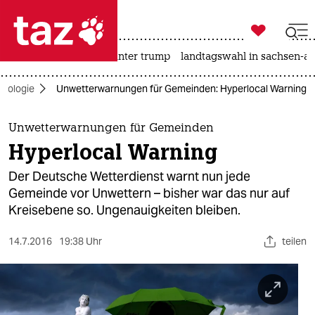

taz zahl ich
nahost-konflikt
usa unter trump
landtagswahl in sachsen-an

taz zahl ich
kologie
Unwetterwarnungen für Gemeinden: Hyperlocal Warning
taz zahl ich
themen
Unwetterwarnungen für Gemeinden
Hyperlocal Warning
politik
Der Deutsche Wetterdienst warnt nun jede
öko
Gemeinde vor Unwettern – bisher war das nur auf
Kreisebene so. Ungenauigkeiten bleiben.
gesellschaft
14.7.2016
19:38 Uhr
teilen
kultur
sport