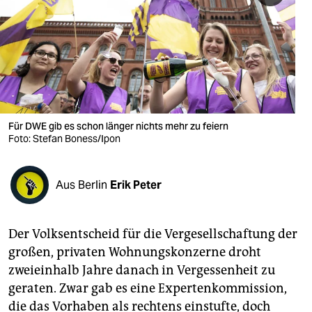
berlin
nord
wahrheit
verlag
verlag
Für DWE gib es schon länger nichts mehr zu feiern
Foto: Stefan Boness/Ipon
veranstaltungen
shop
Aus Berlin
Erik Peter
fragen & hilfe
unterstützen
Der Volksentscheid für die Vergesellschaftung der
großen, privaten Wohnungskonzerne droht
abo
zweieinhalb Jahre danach in Vergessenheit zu
genossenschaft
geraten. Zwar gab es eine Expertenkommission,
die das Vorhaben als rechtens einstufte, doch