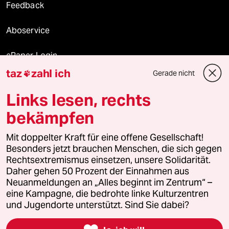
Feedback
Aboservice
ePaper Login
taz
zahl ich
Gerade nicht

Downloads für Abonnierende
Links lesen, rechts
bekämpfen
© 2026 taz Verlags und Vertriebs GmbH
Alle Rechte vorbehalten. Bei rechtlichen Fragen oder für Genehmigungen
Mit doppelter Kraft für eine offene Gesellschaft!
wenden Sie sich bitte an
lizenzen@taz.de
Besonders jetzt brauchen Menschen, die sich gegen
Rechtsextremismus einsetzen, unsere Solidarität.
Daher gehen 50 Prozent der Einnahmen aus
Feedback
Redaktionsstatut
Kommune-Richtlinien
KI-
Neuanmeldungen an „Alles beginnt im Zentrum“ –
eine Kampagne, die bedrohte linke Kulturzentren
Leitlinie
Informant
Datenschutz
Impressum
AGB
und Jugendorte unterstützt. Sind Sie dabei?
Seitenwende
Einwilligungen widerrufen (Ads)