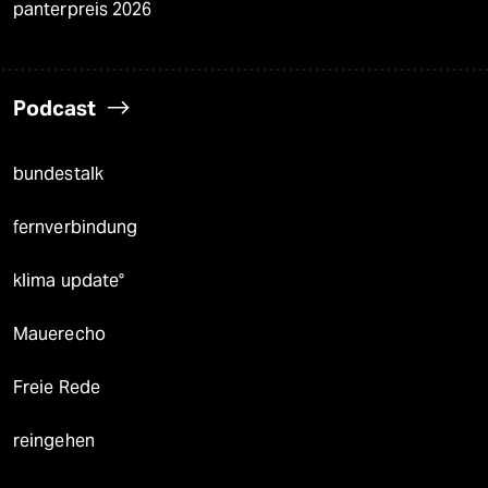
panterpreis 2026
Podcast
bundestalk
fernverbindung
klima update°
Mauerecho
Freie Rede
reingehen