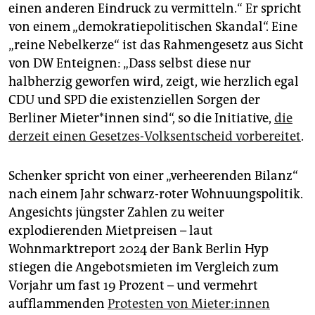
einen anderen Eindruck zu vermitteln.“ Er spricht
von einem „demokratiepolitischen Skandal“. Eine
„reine Nebelkerze“ ist das Rahmengesetz aus Sicht
von DW Enteignen: „Dass selbst diese nur
halbherzig geworfen wird, zeigt, wie herzlich egal
CDU und SPD die existenziellen Sorgen der
Berliner Mie­te­r*in­nen sind“, so die Initiative,
die
derzeit einen Gesetzes-Volksentscheid vorbereitet
.
Schenker spricht von einer „verheerenden Bilanz“
nach einem Jahr schwarz-roter Wohnuungspolitik.
Angesichts jüngster Zahlen zu weiter
explodierenden Mietpreisen – laut
Wohnmarktreport 2024 der Bank Berlin Hyp
stiegen die Angebotsmieten im Vergleich zum
Vorjahr um fast 19 Prozent – und vermehrt
aufflammenden
Protesten von Mie­te­r:in­nen