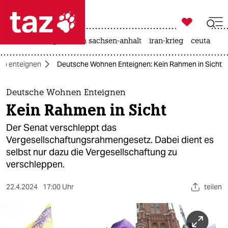

taz zahl ich
hitze
landtagswahl in sachsen-anhalt
iran-krieg
ceuta

taz zahl ich
Co enteignen
Deutsche Wohnen Enteignen: Kein Rahmen in Sicht
taz zahl ich
themen
Deutsche Wohnen Enteignen
Kein Rahmen in Sicht
politik
Der Senat verschleppt das
öko
Vergesellschaftungsrahmengesetz. Dabei dient es
selbst nur dazu die Vergesellschaftung zu
gesellschaft
verschleppen.
kultur
22.4.2024
17:00 Uhr
teilen
sport