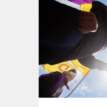
berlin
nord
wahrheit
verlag
verlag
veranstaltungen
shop
fragen & hilfe
unterstützen
abo
genossenschaft