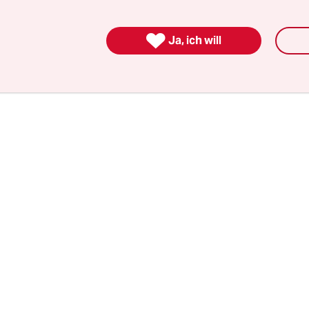
n. Parallel zur Wahl könnten die Ber­li­ne­r*in­ne
ellschaftung der privaten Wohnungskonzerne mit

Ja, ich will
s 3.000 Wohnungen in Berlin abstimmen.