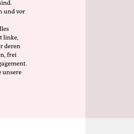
sind.
h und vor
lles
 linke,
ür deren
n, frei
ngagement.
e unsere