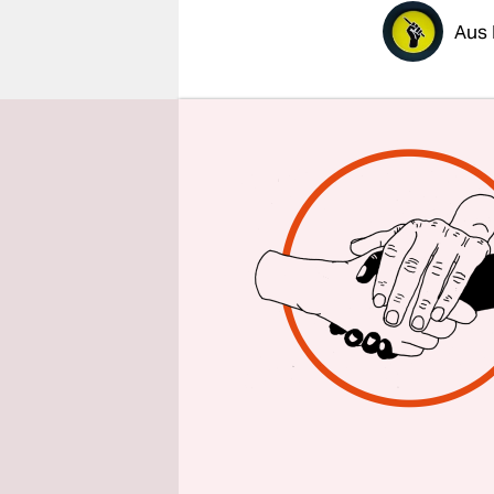
epaper login
Aus 
Es sieht gu
enteignen
hat die Ka
Landeswahl
138.567 Unt
Unterschri
Angesichts 
von Mens
nicht seit
die Initia
Quorum von