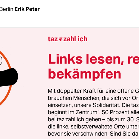
Berlin
Erik Peter
t aus für das
Volksbegehren Deutsche Wohnen & 
taz
zahl ich

: Einen Monat vor dem Ende der Sammelphase am 
mpagne bereits 197.000 Unterschriften eingereich
Links lesen, r
leiter am Mittwoch mitteilte. Geprüft wurden bi
bekämpfen
erschriften; 97.154 davon sind gültig. Der Anteil 
ften beträgt damit 29,9 Prozent.
Mit doppelter Kraft für eine offene G
dieser Ausfallquote, die vor allem auf die Unters
brauchen Menschen, die sich vor O
einsetzen, unsere Solidarität. Die ta
chen
ohne deutsche Staatsangehörigkeit
und solch
beginnt im Zentrum“. 50 Prozent a
 drei Monaten in Berlin gemeldet sind, zurückgeht
bei taz zahl ich gehen – bis zum 30
tive schlussendlich etwa 250.000 Unterschriften, 
die linke, selbstverwaltete Orte unte
 175.000 gültigen Unterschriften für einen Volk
bevor sie verschwinden. Sind Sie da