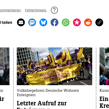
ommentieren
Fehlerhinweis
 teilen
in
Volksbegehren Deutsche Wohnen
Kuns
Enteignen
ür
Ein
Letzter Aufruf zur
Kr