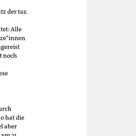
z der taz.
et: Alle
­ze*innen
gereist
t noch
ese
urch
o hat die
el aber
 am 21.