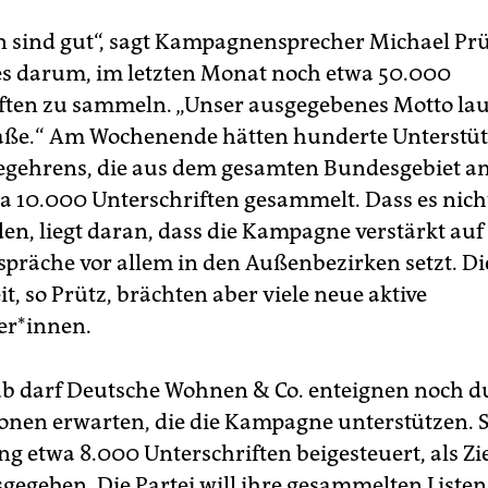
n sind gut“, sagt Kampagnensprecher Michael Prüt
s darum, im letzten Monat noch etwa 50.000
ften zu sammeln. „Unser ausgegebenes Motto laut
raße.“ Am Wochenende hätten hunderte Un­ter­stüt
egehrens, die aus dem gesamten Bundesgebiet an
a 10.000 Unterschriften gesammelt. Dass es nich
n, liegt daran, dass die Kampagne verstärkt auf
präche vor allem in den Außenbezirken setzt. Di
it, so Prütz, brächten aber viele neue aktive
er*innen.
b darf Deutsche Wohnen & Co. enteignen noch d
onen erwarten, die die Kampagne unterstützen. S
ng etwa 8.000 Unterschriften beigesteuert, als Zi
gegeben. Die Partei will ihre gesammelten Listen