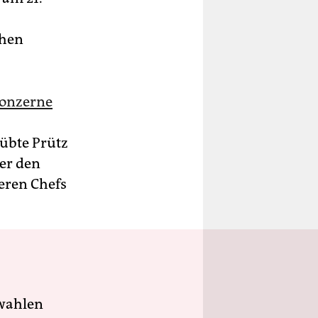
ihen
konzerne
 übte Prütz
er den
eren Chefs
wahlen