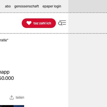
abo
genossenschaft
epaper login

taz zahl ich
taz zahl ich
traße“
knapp
 50.000
teilen