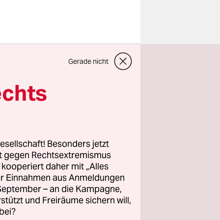
Co.
Gerade nicht
25. Juni
t, wie der
echts
slang
ungültiger
esellschaft! Besonders jetzt
chriften
rt gegen Rechtsextremismus
z kooperiert daher mit „Alles
en, die
ller Einnahmen aus Anmeldungen
, braucht
. September – an die Kampagne,
um das
rstützt und Freiräume sichern will,
sentscheid
bei?