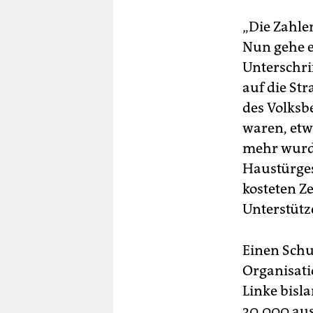
„Die Zahle
Nun gehe e
Unterschri
auf die St
des Volksb
waren, etw
mehr wurde
Haustürges
kosteten Ze
Unterstütz
Einen Schu
Organisati
Linke bisla
30.000 aus