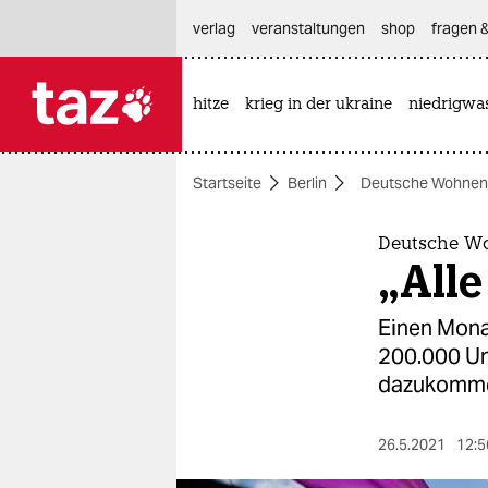
hautnavigation anspringen
hauptinhalt anspringen
footer anspringen
verlag
veranstaltungen
shop
fragen &
hitze
krieg in der ukraine
niedrigwa

taz zahl ich
taz zahl ich
Startseite
Berlin
Deutsche Wohnen 
themen
politik
Deutsche Wo
„Alle
öko
Einen Mona
gesellschaft
200.000 Un
dazukomm
kultur
sport
26.5.2021
12:5