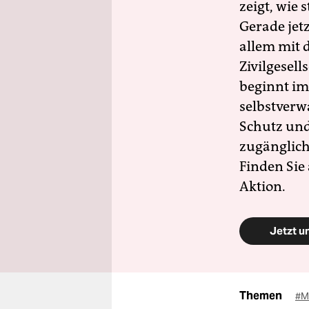
zeigt, wie
Gerade jet
allem mit d
Zivilgesell
beginnt im
selbstverw
Schutz und 
zugänglich
Finden Sie
Aktion.
Jetzt u
Themen
#M