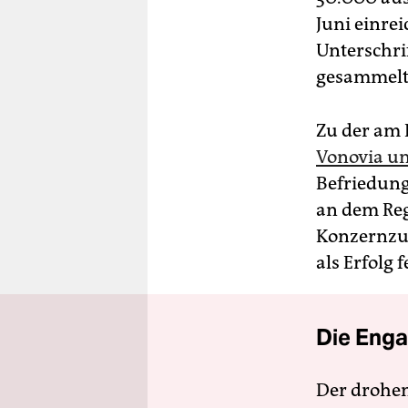
Juni einre
Unterschrif
gesammelt
Zu der am
Vonovia u
Befriedung
an dem Reg
Konzernzus
als Erfolg 
Die Enga
Der drohe