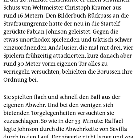
Ajax Amsterdam - Legia Warschau 1:0 (1:0)
Schuss von Weltmeister Christoph Kramer aus
rund 16 Metern. Den Bilderbuch-Rückpass an die
RSC Anderlecht - Dynamo Moskau 0:0 (0:0)
Strafraumgrenze hatte der neu in die Startelf
EA Guingamp - Dynamo Kiew 2:1 (0:1)
gerückte Fabian Johnson geleistet. Gegen die
FC Villarreal - FC Salzburg 2:1 (1:0)
etwas unorthodox spielenden und taktisch schwer
einzuordnenden Andalusier, die mal mit drei, vier
FC Liverpool - Besiktas Istanbul 1:0 (0:0)
Spielern frühzeitig attackierten, kurz danach aber
Tottenham Hotspur - AC Florenz 1:1 (1:1)
rund 30 Meter vorm eigenen Tor alles zu
verriegeln versuchten, behielten die Borussen ihre
Celtic Glasgow - Inter Mailand 3:3 (2:3)
Ordnung bei.
Sie spielten flach und schnell den Ball aus der
eigenen Abwehr. Und bei den wenigen sich
bietenden Torgelegenheiten versuchten sie
zuzuschlagen. So wie in der 33. Minute: Raffael
legte Johnson durch die Abwehrkette von Sevilla
durch in den Lauf. Der zögerte nicht lange und zog