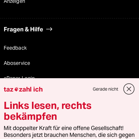
Anzeigen
Fragen & Hilfe
Feedback
Aboservice
ePaper Login
taz
zahl ich
Gerade nicht

Downloads für Abonnierende
Links lesen, rechts
bekämpfen
© 2026 taz Verlags und Vertriebs GmbH
Mit doppelter Kraft für eine offene Gesellschaft!
Alle Rechte vorbehalten. Bei rechtlichen Fragen oder für Genehmigungen
wenden Sie sich bitte an
lizenzen@taz.de
Besonders jetzt brauchen Menschen, die sich gegen