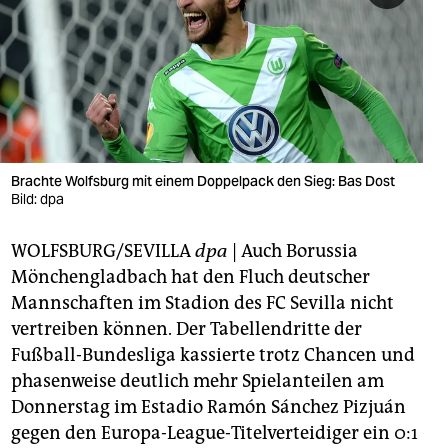
berlin
nord
wahrheit
verlag
verlag
Brachte Wolfsburg mit einem Doppelpack den Sieg: Bas Dost
Bild: dpa
veranstaltungen
WOLFSBURG/SEVILLA
dpa
| Auch Borussia
shop
Mönchengladbach hat den Fluch deutscher
fragen & hilfe
Mannschaften im Stadion des FC Sevilla nicht
vertreiben können. Der Tabellendritte der
unterstützen
Fußball-Bundesliga kassierte trotz Chancen und
abo
phasenweise deutlich mehr Spielanteilen am
Donnerstag im Estadio Ramón Sánchez Pizjuán
genossenschaft
gegen den Europa-League-Titelverteidiger ein 0:1