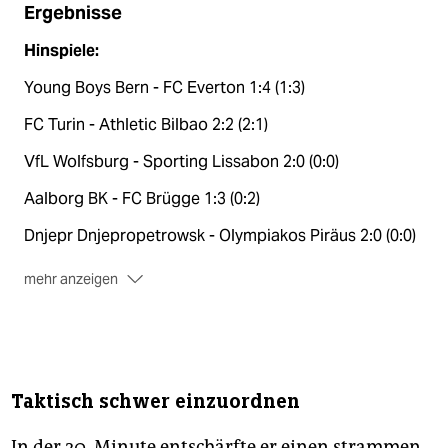
Ergebnisse
Hinspiele:
Young Boys Bern - FC Everton 1:4 (1:3)
FC Turin - Athletic Bilbao 2:2 (2:1)
VfL Wolfsburg - Sporting Lissabon 2:0 (0:0)
Aalborg BK - FC Brügge 1:3 (0:2)
Dnjepr Dnjepropetrowsk - Olympiakos Piräus 2:0 (0:0)
mehr anzeigen
Trabzonspor - SSC Neapel 0:4 (0:3)
AS Rom - Feyenoord Rotterdam 1:1 (1:0)
PSV Eindhoven - Zenit St. Petersburg 0:1 (0:0)
Taktisch schwer einzuordnen
FC Sevilla - Bor. Mönchengladbach 1:0 (0:0)
In der 20. Minute entschärfte er einen strammen