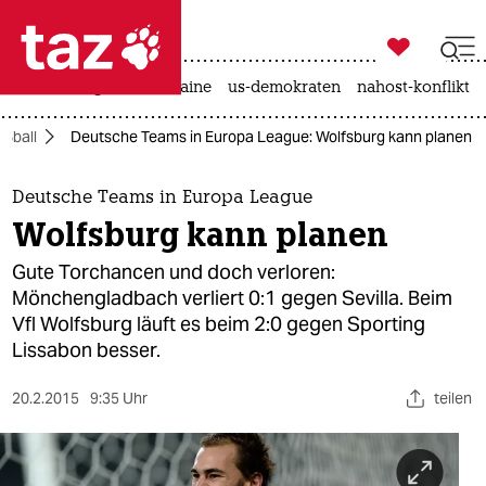

taz zahl ich
hitze
krieg in der ukraine
us-demokraten
nahost-konflikt

taz zahl ich
ußball
Deutsche Teams in Europa League: Wolfsburg kann planen
taz zahl ich
themen
Deutsche Teams in Europa League
Wolfsburg kann planen
politik
Gute Torchancen und doch verloren:
öko
Mönchengladbach verliert 0:1 gegen Sevilla. Beim
Vfl Wolfsburg läuft es beim 2:0 gegen Sporting
gesellschaft
Lissabon besser.
kultur
20.2.2015
9:35 Uhr
teilen
sport