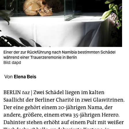
berlin
nord
wahrheit
verlag
verlag
Einer der zur Rückführung nach Namibia bestimmten Schädel
während einer Trauerzeremonie in Berlin
veranstaltungen
Bild: dapd
shop
Von
Elena Beis
fragen & hilfe
BERLIN
taz
| Zwei Schädel liegen im kalten
unterstützen
Saallicht der Berliner Charité in zwei Glasvitrinen.
Der eine gehört einem 20-jährigen Nama, der
abo
andere, größere, einem etwa 35-jährigen Herero.
genossenschaft
Dahinter stehen erhöht auf einem Pult mit weißer