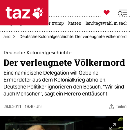

taz zahl ich
bergsteigen
usa unter trump
katzen
landtagswahl in sachs

taz zahl ich
hland
Deutsche Kolonialgeschichte: Der verleugnete Völkermord
taz zahl ich
themen
Deutsche Kolonialgeschichte
Der verleugnete Völkermord
politik
Eine namibische Delegation will Gebeine
öko
Ermordeter aus dem Kolonialkrieg abholen.
Deutsche Politiker ignorieren den Besuch. "Wir sind
gesellschaft
auch Menschen", sagt ein Herero enttäuscht.
kultur
29.9.2011
19:40 Uhr
teilen
sport