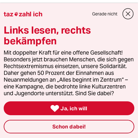
taz
zahl ich
Gerade nicht

ignoranz=aggression
I
30.09.2011
,
10:19 Uhr
Links lesen, rechts
die verleugnung des genozids an den herero
bekämpfen
muss wohl als staatsdoktin der etwas anderen
art aufgefasst werden. beschämend, wie hier
Mit doppelter Kraft für eine offene Gesellschaft!
mit zweierlei maß gemessen wird. "Wir sind
Besonders jetzt brauchen Menschen, die sich gegen
auch Menschen" und behandelt werden die
Rechtsextremismus einsetzen, unsere Solidarität.
delegierten aus namibia wie lästige
Daher gehen 50 Prozent der Einnahmen aus
schmeißfliegen. was ist das anderes als
Neuanmeldungen an „Alles beginnt im Zentrum“ –
rassismus?
eine Kampagne, die bedrohte linke Kulturzentren
und Jugendorte unterstützt. Sind Sie dabei?
Leidkultur
L

Ja, ich will
30.09.2011
,
09:21 Uhr
Mir reicht es , dass meine Kinder noch für
Schon dabei!
Auschwitz büßen müssen. Lasst mich damit in
Ruhe.